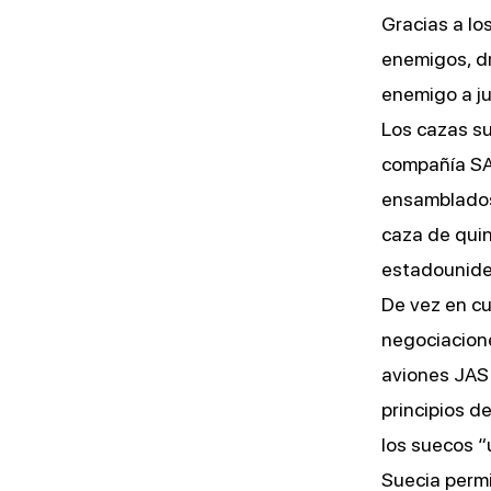
Gracias a lo
enemigos, dr
enemigo a ju
Los cazas su
compañía SA
ensamblados
caza de qui
estadounide
De vez en cu
negociacione
aviones JAS 
principios d
los suecos “
Suecia permi