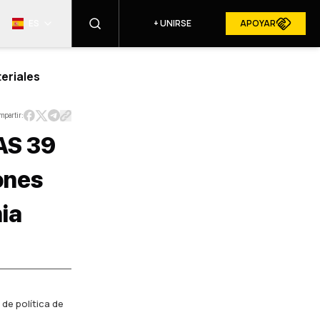
ES
+
UNIRSE
APOYAR
eriales
ENCONTRAR
mpartir:
AS 39
RESURGAM EN LOS MEDIOS
ones
ALES
ia
 de política de