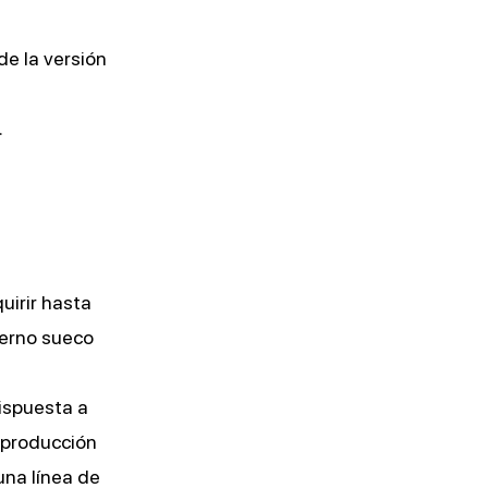
de la versión
.
uirir hasta
ierno sueco
ispuesta a
a producción
na línea de