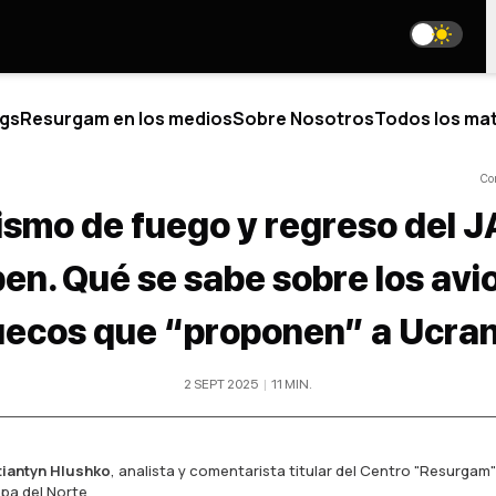
gs
Resurgam en los medios
Sobre Nosotros
Todos los mat
Co
ismo de fuego y regreso del J
ÍTICO
BLOGS
pen. Qué se sabe sobre los avi
BRE NOSOTROS
ESTAMOS EN LAS REDES SOCI
uecos que “proponen” a Ucran
IÉNES SOMOS
STRO EQUIPO
media@resurgamhub.org
ISTAS JUNIOR
2 SEPT 2025
|
11
MIN
.
TÉRMINOS DE USO DE LOS MATERIALES DEL SITIO
ABORACIONES
IÉRTETE EN AUTOR
E AL EQUIPO
HOJA INFORMATIVA
TACTOS
tiantyn Hlushko
,
analista y comentarista titular del Centro "Resurgam"
pa del Norte