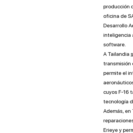
producción d
oficina de S
Desarrollo A
inteligencia 
software.
A Tailandia
s
transmisión 
permite el i
aeronáutico
cuyos F-16 t
tecnología d
Además, en T
reparacione
Erieye y per