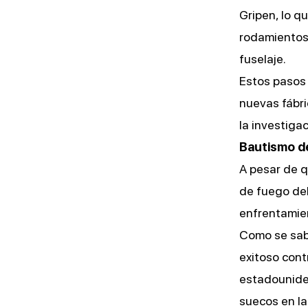
Gripen, lo q
rodamientos,
fuselaje.
Estos pasos 
nuevas fábri
la investigac
Bautismo de
A pesar de q
de fuego del
enfrentamie
Como se sabe
exitoso con
estadounide
suecos en la 