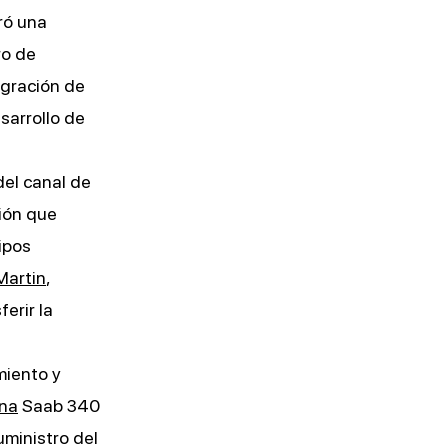
ró una
ro de
egración de
esarrollo de
del canal de
ión que
ipos
Martin
,
erir la
miento y
ana
Saab 340
ministro del