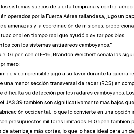
 los sistemas suecos de alerta temprana y control aére
ién operados por la Fuerza Aérea tailandesa, jugó un pap
 de amenazas y la coordinación de misiones, proporcion
ituacional en tiempo real que ayudó a evitar posibles
ntos con los sistemas antiaéreos camboyanos."
l Gripen con el F-16, Brandon Weichert señala las sigu
 primero:
imple y comprensible jugó a su favor durante la guerra re
ne una menor sección transversal de radar (RCS) en com
que dificulta su detección por los radares camboyanos. Lo
el JAS 39 también son significativamente más bajos que
abricación occidental, lo que lo convierte en una opción 
con presupuestos militares limitados. El Gripen también
 de aterrizaje más cortas, lo que lo hace ideal para un d