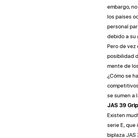
embargo, no 
los países o
personal par
debido a su 
Pero de vez 
posibilidad 
mente de los
¿Cómo se ha
competitivo
se sumen a l
JAS 39 Grip
Existen much
serie E, que
biplaza JAS 