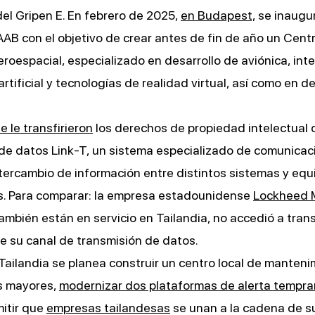
el Gripen E. En febrero de 2025,
en Budapest,
se inaugu
AAB con el objetivo de crear antes de fin de año un Cent
eroespacial, especializado en desarrollo de aviónica, int
artificial y tecnologías de realidad virtual, así como en d
e le transfirieron
los derechos de propiedad intelectual 
de datos Link-T, un sistema especializado de comunicac
ntercambio de información entre distintos sistemas y equ
s. Para comparar: la empresa estadounidense
Lockheed 
ambién están en servicio en Tailandia, no accedió a transf
e su canal de transmisión de datos.
ailandia se planea construir un centro local de manteni
s mayores,
modernizar dos plataformas de alerta tempr
mitir que
empresas tailandesas
se unan a la cadena de su