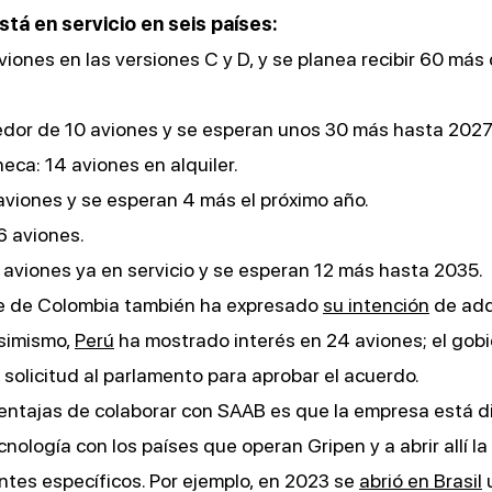
stá en servicio en seis países:
viones en las versiones C y D, y se planea recibir 60 más 
dedor de 10 aviones y se esperan unos 30 más hasta 2027
eca: 14 aviones en alquiler.
aviones y se esperan 4 más el próximo año.
6 aviones.
2 aviones ya en servicio y se esperan 12 más hasta 2035.
te de Colombia también ha expresado
su intención
de adq
Asimismo,
Perú
ha mostrado interés en 24 aviones; el gob
 solicitud al parlamento para aprobar el acuerdo.
entajas de colaborar con SAAB es que la empresa está d
cnología con los países que operan Gripen y a abrir allí l
tes específicos. Por ejemplo, en 2023 se
abrió en Brasil
u