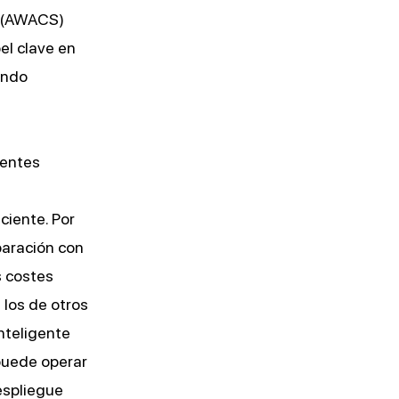
o (AWACS)
el clave en
ando
ientes
ciente. Por
paración con
s costes
 los de otros
inteligente
 puede operar
espliegue