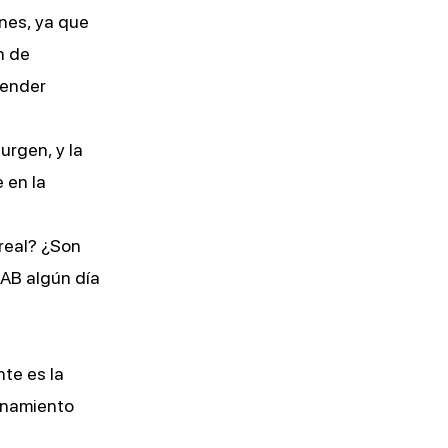
ones, ya que
n de
render
urgen, y la
 en la
real? ¿Son
AB algún día
te es la
renamiento
.