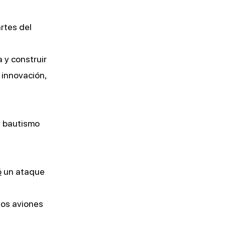
rtes del
 y construir
a innovación,
r bautismo
ó
un ataque
los aviones