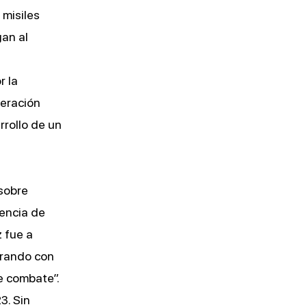
 misiles
gan al
r la
eración
rollo de un
 sobre
rencia de
 fue a
arando con
e combate”.
3. Sin