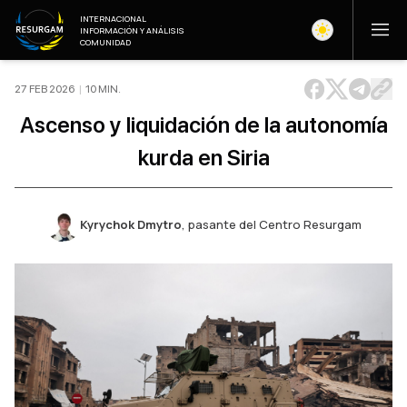
INTERNACIONAL
INFORMACIÓN Y ANÁLISIS
COMUNIDAD
27 FEB 2026
|
10
MIN
.
Ascenso y liquidación de la autonomía
kurda en Siria
Kyrychok Dmytro
,
pasante del Centro Resurgam