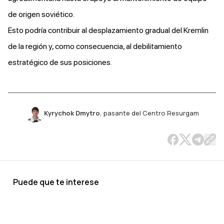
de origen soviético.
Esto podría contribuir al desplazamiento gradual del Kremlin
de la región y, como consecuencia, al debilitamiento
estratégico de sus posiciones.
Kyrychok Dmytro
,
pasante del Centro Resurgam
Puede que te interese
¿Por qué
Cinco
El nuevo
Nuevo
Elbridge
Cómo
Singapur en
Las
Ele
los
aspirantes
papel de los
capítulo
Colby. El
Ursula von
condiciones
dos
de 
laboristas
al Palacio
Balcanes
de la
hombre
der Leyen
de
Asias
tác