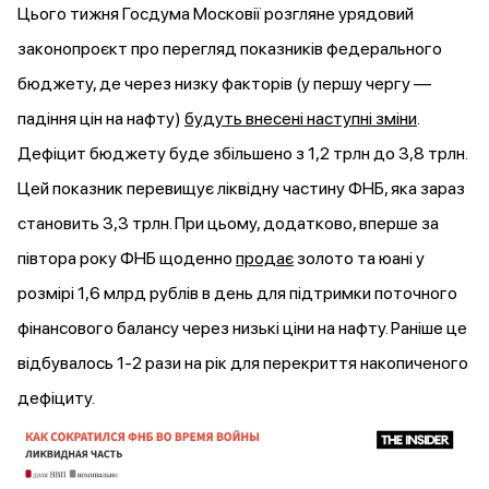
Цього тижня Госдума Московії розгляне урядовий
законопроєкт про перегляд показників федерального
бюджету, де через низку факторів (у першу чергу —
падіння цін на нафту)
будуть внесені наступні зміни
.
Дефіцит бюджету буде збільшено з 1,2 трлн до 3,8 трлн.
Цей показник перевищує ліквідну частину ФНБ, яка зараз
становить 3,3 трлн. При цьому, додатково, вперше за
півтора року ФНБ щоденно
продає
золото та юані у
розмірі 1,6 млрд рублів в день для підтримки поточного
фінансового балансу через низькі ціни на нафту. Раніше це
відбувалось 1-2 рази на рік для перекриття накопиченого
дефіциту.