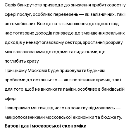
Серія банкрутств призведе до зниження прибутковості у
сфері послуг, особливо перевезень — як залізничних, так і
автомобільних. Все це на тлі зменшення дохідності від
нафтогазових доходів призведе до зменшення реальних
доходів у ненафтогазовому секторі, зростання розриву
між запланованими доходами та видатками, що
поглибить кризу.
При цьому Московія буде приховувати будь-які
проблеми до останнього — як з політичних причин, так і
для того, щоб не викликати паніки, особливо в банківській
сфері.
І завершимо ми тим, від чого на початку відмовились —
макропоказниками московської економіки та бюджету.
Базові дані московської економіки