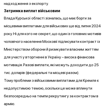
надходження з експорту.
Затримка виплат військовим
Влада Курської області зізналась, що має борги за
місцевими виплатами для військових ще від липня 2024
року. Ні для кого не секрет, що один із головних мотивів
чоловічого населення Московії підписувати контракт із
Міністерством оборони й ризикувати власним життям
для участі у вторгненні в Україну – висока фінансова
мотивація. Разові виплати, які можуть доходити до 25
тис. доларів (федеральні та місцеві разом).
Тому проблеми з військовими виплатами для Кремля є
недопустимою темою, оскільки це може вплинути
безпосередньо на темпи рекрутингу за контрактом в
армію.