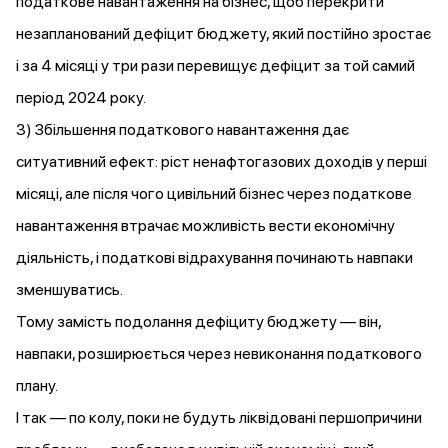
податкове навантаження на бізнес, щоб перекрити
незапланований дефіцит бюджету, який постійно зростає
і за 4 місяці у три рази перевищує дефіцит за той самий
період 2024 року.
3) Збільшення податкового навантаження дає
ситуативний ефект: ріст ненафтогазових доходів у перші
місяці, але після чого цивільний бізнес через податкове
навантаження втрачає можливість вести економічну
діяльність, і податкові відрахування починають навпаки
зменшуватись.
Тому замість подолання дефіциту бюджету — він,
навпаки, розширюється через невиконання податкового
плану.
І так — по колу, поки не будуть ліквідовані першопричини