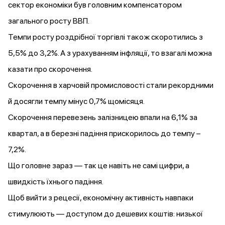
сектор економіки був головним компенсатором
загального росту ВВП.
Темпи росту роздрібної торгівлі також скоротились з
5,5% до 3,2%. А з урахуванням інфляції, то взагалі можна
казати про скорочення.
Скорочення в харчовій промисловості стали рекордними
й досягли темпу мінус 0,7% щомісяця.
Скорочення перевезень залізницею впали на 6,1% за
квартал, а в березні падіння прискорилось до темпу –
7,2%.
Що головне зараз — так це навіть не самі цифри, а
швидкість їхнього падіння.
Щоб вийти з рецесії, економічну активність навпаки
стимулюють — доступом до дешевих коштів: низької