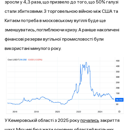
зросли у 4,3 раза, що призвело до того, що 50% галузі
стали збитковими. З торговельною війною між США та
Китаєм потреба в московському вугіллі буде ще
зменшуватись, поглиблюючи кризу. А раніше накопичені
фінансові резерви вугільної промисловості були
використані минулого року.
У Кемеровській області з 2025 року
почались
закриття
шахт. Місцеві бюджети основних областей вугільних