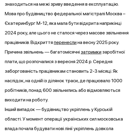
знаходиться на межі зриву введення в експлуатацію.
Мова про будівництво федеральної магістралі Москва –
Єкатеринбург М-12, яка мала бути відкрита наприкінці
2024 року, але цього не сталося через масове звільнення
працівників. Відкриття
перенесли
на весну 2025 року.
Причина звільнень — багатомісячні
затримки
заробітної
плати, що розпочалися з вересня 2024 р. Середня
заборгованість працівникам становить 2-3 місяці. Як
наслідок, на одній із ділянок траси, де працювало 1000
робітників, понад 600 звільнились або відмовляються
виходити на роботу.
Інший випадок — будівництво укріплень у Курській
області. У момент операції українських сил московська
влада почала будувати нові лінії укріплень довкола