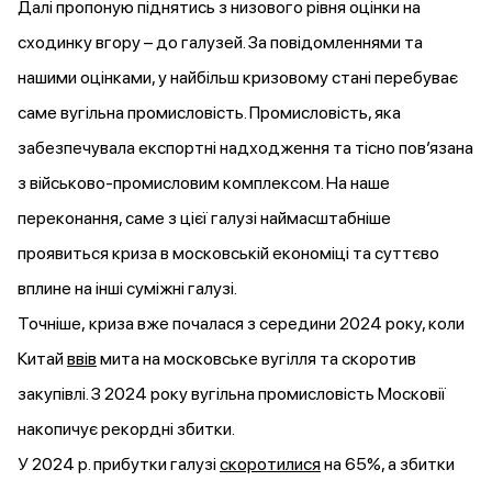
Далі пропоную піднятись з низового рівня оцінки на
сходинку вгору – до галузей. За повідомленнями та
нашими оцінками, у найбільш кризовому стані перебуває
саме вугільна промисловість. Промисловість, яка
забезпечувала експортні надходження та тісно пов’язана
з військово-промисловим комплексом. На наше
переконання, саме з цієї галузі наймасштабніше
проявиться криза в московській економіці та суттєво
вплине на інші суміжні галузі.
Точніше, криза вже почалася з середини 2024 року, коли
Китай
ввів
мита на московське вугілля та скоротив
закупівлі. З 2024 року вугільна промисловість Московії
накопичує рекордні збитки.
У 2024 р. прибутки галузі
скоротилися
на 65%, а збитки