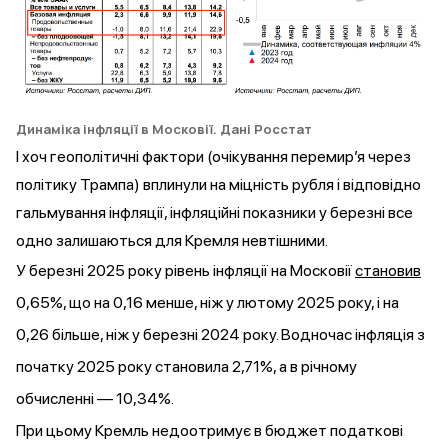
Динаміка інфляції в Московії. Дані Росстат
І хоч геополітичні фактори (очікування перемир’я через
політику Трампа) вплинули на міцність рубля і відповідно
гальмування інфляції, інфляційні показники у березні все
одно залишаються для Кремля невтішними.
У березні 2025 року рівень інфляції на Московії
становив
0,65%, що на 0,16 менше, ніж у лютому 2025 року, і на
0,26 більше, ніж у березні 2024 року. Водночас інфляція з
початку 2025 року становила 2,71%, а в річному
обчисленні — 10,34%.
При цьому Кремль недоотримує в бюджет податкові