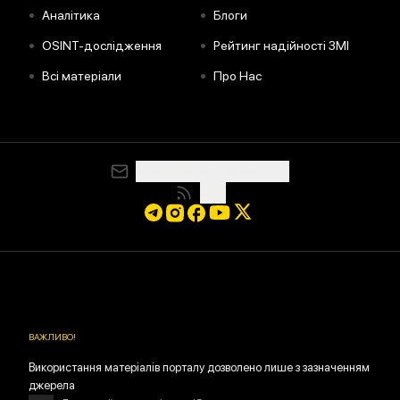
•
•
Аналітика
Блоги
•
•
OSINT-дослідження
Рейтинг надійності ЗМІ
•
•
Всі матеріали
Про Нас
media@resurgamhub.org
RSS
ВАЖЛИВО
!
Використання матеріалів порталу дозволено лише з зазначенням
джерела