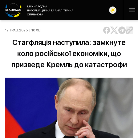
МІЖНАРОДНА
ІНФОРМАЦІЙНА ТА АНАЛІТИЧНА
СПІЛЬНОТА
12 ТРАВ. 2025
|
10
ХВ
.
Стагфляція наступила: замкнуте
коло російської економіки, що
призведе Кремль до катастрофи