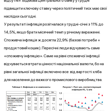
відсутні». Відмова Центрального банку у грудні
підвищити ключову ставку через політичний тиск має свої
наслідки сьогодні.
У результаті інфляція розігналася у грудні-січні з 11% до
14,5%, якщо брати місячний темп у річному вираженні.
Споживча інфляція ж досягла 22,9% (базові потреби +
продуктовий кошик). Пересічні люди відчувають саме
«споживчу інфляцію». Саме на рівні споживчої інфляції
відчувається втрата цінності національної валюти, бо на
рівні загальної інфляції включено все: від вартості хліба
для населення до важкого промислового виробництва.