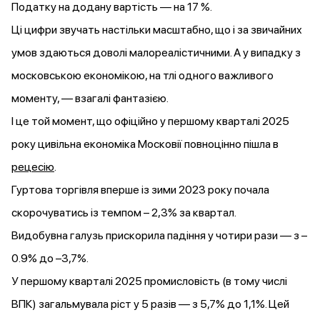
Податку на додану вартість — на 17 %.
Ці цифри звучать настільки масштабно, що і за звичайних
умов здаються доволі малореалістичними. А у випадку з
московською економікою, на тлі одного важливого
моменту, — взагалі фантазією.
І це той момент, що офіційно у першому кварталі 2025
року цивільна економіка Московії повноцінно пішла в
рецесію
.
Гуртова торгівля вперше із зими 2023 року почала
скорочуватись із темпом – 2,3% за квартал.
Видобувна галузь прискорила падіння у чотири рази — з –
0.9% до –3,7%.
У першому кварталі 2025 промисловість (в тому числі
ВПК) загальмувала ріст у 5 разів — з 5,7% до 1,1%. Цей