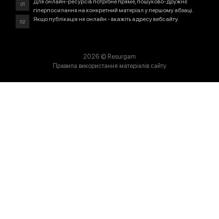
Для онлайн-ресурсів потрібне пряме, пошуково-дружнє
01
гіперпосилання на конкретний матеріал у першому абзаці.
Якщо публікація не онлайн - вкажіть адресу вебсайту.
02
2026
© Resurgam
Правила використання матеріалів сайту