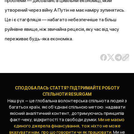
проблеми — дисбаланс в цивільній економіці, який
утворений через війну. А Путін не має наміру зупинятись.
Це і є стагфляція — набагато небезпечніше та більш
руйнівне явище, ніж звичайна рецесія, яку час від часу
переживає будь-яка економіка.
СПОДОБАЛАСЬ СТАТТЯ? ПІДТРИМАЙТЕ РОБОТУ
СПІЛЬНОТИ RESURGAM
Наш рух — це глобальна волонтерська спільнота людей з
багатьох країн, які об’єднані спільною метою: надавати
якісний аналітичний контент, дотримуючись принципів
факт-чеку, відкритості та свободи думки.
Ми не маємо
єдиного джерела фінансування, тож ніхто не може
вказувати нам, про що говорити чи як працювати.
Ми не