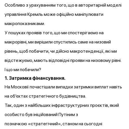
Особливо з урахуванням того, що в авторитарній моделі
управління Кремль може офіційно маніпулювати
макропоказниками.
У пошуках проявів того, що ми спостерігаємо на
макрорівні, ми вирішили спустились саме на низовий
рівень, щоб побачити, чи дійсно макротенденції, які ми
відстежуємо, мають відповідні прояви на низовому рівні.
І що ми побачили?
1. Затримка фінансування.
На Московії почастішали випадки затримки виплат навіть
на об’єктах стратегічного будівництва.
Так, один з найбільших інфраструктурних проєктів, який
особисто був ініційований Путіним з
позначкою «стратегічний», станом на сьогодні