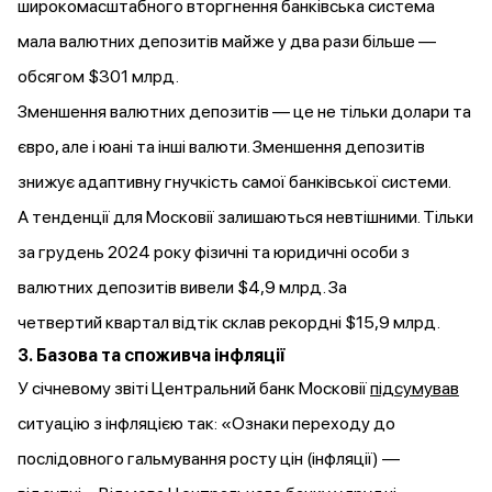
широкомасштабного вторгнення банківська система
мала валютних депозитів майже у два рази більше —
обсягом $301 млрд.
Зменшення валютних депозитів — це не тільки долари та
євро, але і юані та інші валюти. Зменшення депозитів
знижує адаптивну гнучкість самої банківської системи.
А тенденції для Московії залишаються невтішними. Тільки
за грудень 2024 року фізичні та юридичні особи з
валютних депозитів вивели $4,9 млрд. За
четвертий квартал відтік склав рекордні $15,9 млрд.
3. Базова та споживча інфляції
У січневому звіті Центральний банк Московії
підсумував
ситуацію з інфляцією так: «Ознаки переходу до
послідовного гальмування росту цін (інфляції) —