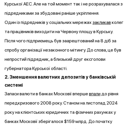
Курської АЕС. Але на той момент так і не розрахувалася з
підрядниками за збудовані раніше укріплення.
Один із підрядників у соціальних мережах
закликав
колег
та працівників виходити на Червону площу в Курську.
Після чого підприємець був заарештований на 8 діб за
спробу організації незаконного мітингу. До слова, це був
непростий підрядник, а близький друг ексголови
губернатора Курської області.
2. Зменшення валютних депозитів у банківській
системі
Запаси валюти в банках Московії вперше
впали
до рівня
передкризового 2008 року. Станом на листопад 2024
року на клієнтських юридичних та фізичних рахунках у
банках Московії зберігалося $159 млрд. До початку