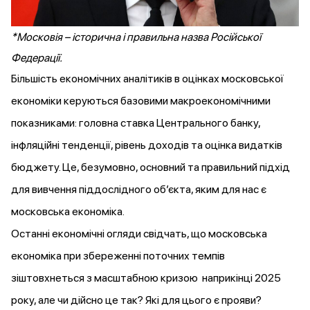
*Московія – історична і правильна назва Російської
Федерації.
Більшість економічних аналітиків в оцінках московської
економіки керуються базовими макроекономічними
показниками: головна ставка Центрального банку,
інфляційні тенденції, рівень доходів та оцінка видатків
бюджету. Це, безумовно, основний та правильний підхід
для вивчення піддослідного об’єкта, яким для нас є
московська економіка.
Останні економічні огляди свідчать, що московська
економіка при збереженні поточних темпів
зіштовхнеться з масштабною кризою наприкінці 2025
року, але чи дійсно це так? Які для цього є прояви?