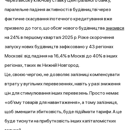
Через високу ключову ставку Центрального банку,
паралельне падіння активності в будівництві через
фактичне скасування іпотечного кредитування вже
призвело до того, що обсяг нового будівництва
знизився
на 24% в першому кварталі 2025 р. Різке скорочення
запуску нових будівництв зафіксовано у 43 регіонах
Московії: від падіння на 16,4% в Москві до 40% в інших
регіонах, таких як Нижній Новгород.
Це, своєю чергою, не дозволяє залізниці компенсувати
втрату у вугільних перевезеннях, навіть у разі зниження
цін для стимулювання інших перевезень. Просто немає
«об’єму товарів для навантаження», а тому залізниця,
щоб зменшити збитковість, буде підіймати тарифи. А це
буде тиснути на прибутковість інших капіталомістких