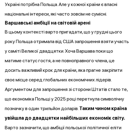
Україні потрібна Польща. Але у кожної країни є власні
національні інтереси, які часто зовсім не сумісні.
Варшавські амбіції на світовій арені
В цьому контексті варто пригадати, що у грудні цього
року Польща
отримала
від США запрошення взяти участь
у саміті Великої двадцятки. Хоча Варшава поки що
матиме статус гостя, а не повноправного члена, це
досить важливий крок для країни, яка прагне закріпити
своє місце серед глобальних економічних лідерів.
Аргументом для запрошення зі сторони Штатів стало те,
що економіка Польщі у 2025 році
перетнула
символічну
позначку в один трильйон доларів.
Таким чином країна
увійшла до двадцятки найбільших економік світу.
Варто зазначити, що амбіції польської політичної еліти