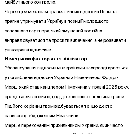
майбутнього контролю.
Через цей механізм травматичних відносин Польща
прагне утримувати Україну в позиції молодшого,
залежного партнера, який змушений постійно
виправдовуватися та просити вибачення, а не розвивати
рівноправні відносини.
Німецький фактор як стабілізатор
Збалансування відносин між країнами насправді криється
у поглибленні відносин України з Німеччиною. Фрідріх
Мерц, який
став
канцлером Німеччини у травні 2025 року,
представляє новий підхід до зовнішньої політики країни.
Під його керівництвом відбувається те, що дехто
називає пробудженням Німеччини.
Мерц є переконаним прихильником України, який часто