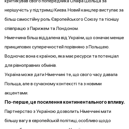
критикував свого попередника Олафа Шольца за
нерішучість у підтримці Києва. Новий канцлер виступає за
більш самостійну роль Європейського Союзу та тіснішу
співпрацю з Парижем та Лондоном.
Німеччина більш віддалена від України, що означає менше
принципових суперечностей порівняно з Польщею.
Водночас вона є країною, яка має ресурси та потенціал
для рівноправних обмінів.
Україна може дати Німеччині те, що свого часу давала
Польща, але в сучасному контексті та з новими
акцентами.
По-перше, це посилення континентального впливу.
Партнерство з Україною дозволить Німеччині мати
більшу вагу в європейській політиці, особливо щодо