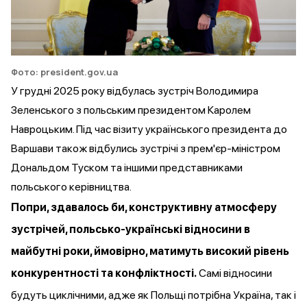
Фото: president.gov.ua
У грудні 2025 року
відбулась
зустріч Володимира
Зеленського з польським президентом Каролем
Навроцьким. Під час візиту українського президента до
Варшави також
відбулись
зустрічі з прем'єр-міністром
Дональдом Туском та іншими представниками
польського керівництва.
Попри, здавалось би, конструктивну атмосферу
зустрічей, польсько-українські відносини в
майбутні роки, ймовірно, матимуть високий рівень
конкурентності та конфліктності.
Самі відносини
будуть циклічними, адже як Польщі потрібна Україна, так і