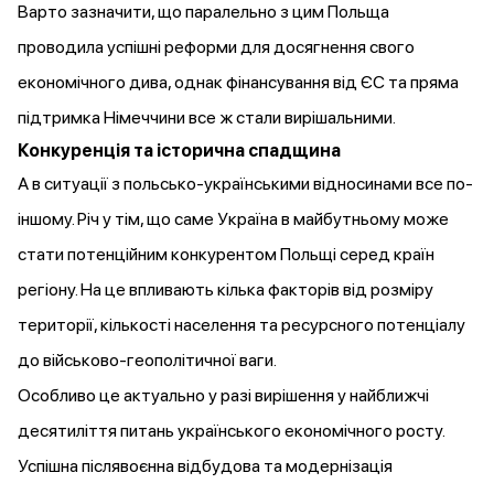
Варто зазначити, що паралельно з цим Польща
проводила успішні реформи для досягнення свого
економічного дива, однак фінансування від ЄС та пряма
підтримка Німеччини все ж стали вирішальними.
Конкуренція та історична спадщина
А в ситуації з польсько-українськими відносинами все по-
іншому. Річ у тім, що саме Україна в майбутньому може
стати потенційним конкурентом Польщі серед країн
регіону. На це впливають кілька факторів від розміру
території, кількості населення та ресурсного потенціалу
до військово-геополітичної ваги.
Особливо це актуально у разі вирішення у найближчі
десятиліття питань українського економічного росту.
Успішна післявоєнна відбудова та модернізація