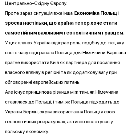
Центрально-Східну Європу.
Проте зараз ситуація вже інша.
Економіка Польщі
зросла настільки, що країна тепер хоче стати
самостійним важливим геополітичним гравцем.
У цих планах Україна відіграє роль, подібну до тієї, яку
свого часу відігравала Польща для Німеччини. Варшава
прагне використати Київ як партнера для посилення
власного впливу в регіоні та як додаткову вагу при
обговоренні європейських питань.
Але існує принципова різниця між тим, як Німеччина
ставилася до Польщі, і тим, як Польща підходить до
України. Берлін, окрім використання Польщі у своїх
геополітичних розрахунках, активно інвестував у
польську економіку.