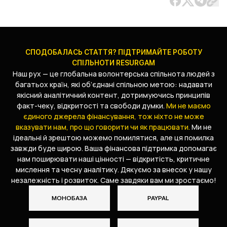
СПОДОБАЛАСЬ СТАТТЯ? ПІДТРИМАЙТЕ РОБОТУ
СПІЛЬНОТИ RESURGAM
Наш рух — це глобальна волонтерська спільнота людей з
багатьох країн, які об’єднані спільною метою: надавати
якісний аналітичний контент, дотримуючись принципів
факт-чеку, відкритості та свободи думки.
Ми не маємо
єдиного джерела фінансування, тож ніхто не може
вказувати нам, про що говорити чи як працювати.
Ми не
ідеальні й зрештою можемо помилятися, але ця помилка
завжди буде щирою. Ваша фінансова підтримка допомагає
нам поширювати наші цінності — відкритість, критичне
мислення та чесну аналітику. Дякуємо за внесок у нашу
незалежність і розвиток. Саме завдяки вам ми зростаємо!
МОНОБАЗА
PAYPAL