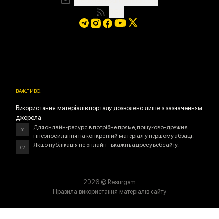
media@resurgamhub.org
RSS
ВАЖЛИВО
!
Використання матеріалів порталу дозволено лише з зазначенням
джерела
Для онлайн-ресурсів потрібне пряме, пошуково-дружнє
01
гіперпосилання на конкретний матеріал у першому абзаці.
Якщо публікація не онлайн - вкажіть адресу вебсайту.
02
2026
© Resurgam
Правила використання матеріалів сайту