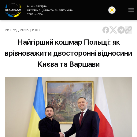
МІЖНАРОДНА
ІНФОРМАЦІЙНА ТА АНАЛІТИЧНА
СПІЛЬНОТА
26 ГРУД. 2025
|
6
ХВ
.
Найгірший кошмар Польщі: як
врівноважити двосторонні відносини
Києва та Варшави