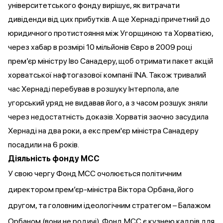
університетського фонду вирішує, як витрачати
дивіденди від цих прибутків. А ще Хернаді причетний до
юридичного
протистояння
між Угорщиною та Хорватією,
через хабар в розмірі 10 мільйонів Євро в 2009 році
прем’єр міністру Іво Санадеру, щоб отримати пакет акцій
хорватської нафтогазової компанії INA. Також тривалий
час Хернаді перебував в розшуку Інтерпола, але
угорський уряд не видавав його, а з часом розшук
зняли
через недостатність доказів. Хорватія заочно засудила
Хернаді на два роки, а екс прем'єр міністра Санадеру
посадили на 6 років.
Діяльність фонду МСС
У свою чергу Фонд МСС
очолюється
політичним
директором прем’єр-міністра Віктора Орбана, його
другом, та головним ідеологічним
стратегом
– Балажом
Орбаном (вони не родичі). Фонд МСС є кузнею кадрів для