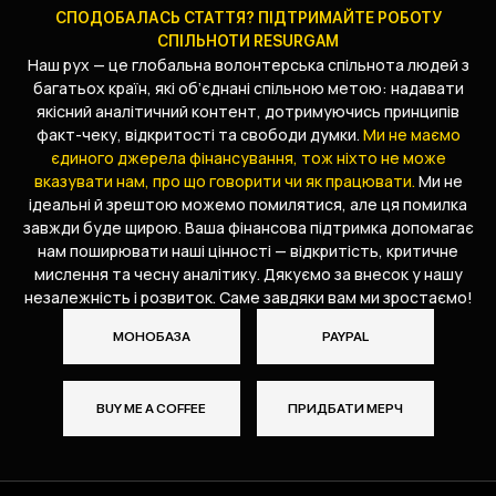
СПОДОБАЛАСЬ СТАТТЯ? ПІДТРИМАЙТЕ РОБОТУ
СПІЛЬНОТИ RESURGAM
Наш рух — це глобальна волонтерська спільнота людей з
багатьох країн, які об’єднані спільною метою: надавати
якісний аналітичний контент, дотримуючись принципів
факт-чеку, відкритості та свободи думки.
Ми не маємо
єдиного джерела фінансування, тож ніхто не може
вказувати нам, про що говорити чи як працювати.
Ми не
ідеальні й зрештою можемо помилятися, але ця помилка
завжди буде щирою. Ваша фінансова підтримка допомагає
нам поширювати наші цінності — відкритість, критичне
мислення та чесну аналітику. Дякуємо за внесок у нашу
незалежність і розвиток. Саме завдяки вам ми зростаємо!
МОНОБАЗА
PAYPAL
BUY ME A COFFEE
ПРИДБАТИ МЕРЧ