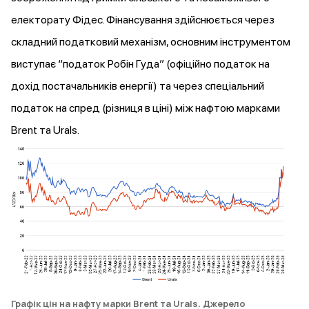
електорату Фідес. Фінансування здійснюється через
складний податковий механізм, основним інструментом
виступає
“податок Робін Гуда” (офіційно податок на
дохід постачальників енергії) та через
спеціальний
податок
на спред (різниця в ціні) між нафтою марками
Brent та Urals.
Графік цін на нафту марки Brent та Urals.
Джерело