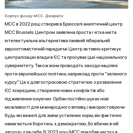
Корпус фонду МСС.
Джерело
MCC в 2022 році створив в Брюсселі аналітичний центр
MCC Brussels. Центром заявлена проста і чітка мета:
інтелектуальна альтернатива панівній ліберальній
єврооптимістичній парадигмі. Центр активно критикує
централізацію влади в ЄС та просуває ідеї національного
суверенітету. Також вони проводять заходи націлені
проти європейської політики, наприклад
проти
“зеленого
курсу”. Це є довгостроковою стратегією з
розвалення
ЄС зсередини, створення нових конфліктів або
підживлення існуючих. Орбан постійно шукає нові
можливості для міжнародного впливу, і використовуючи
будь які важелі для зміни усталених норм, він фактично
намагається боротись з демократією, бо вбачає в ній
загрозу для себе. В 2023 році МСС
придбав
частку в