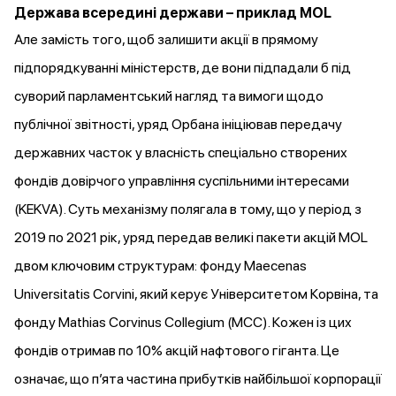
Держава всередині держави – приклад MOL
Але замість того, щоб залишити акції в прямому
підпорядкуванні міністерств, де вони підпадали б під
суворий парламентський нагляд та вимоги щодо
публічної звітності, уряд Орбана ініціював передачу
державних часток у власність спеціально створених
фондів довірчого управління суспільними інтересами
(KEKVA). Суть механізму полягала в тому, що у період з
2019 по 2021 рік, уряд
передав
великі пакети акцій MOL
двом ключовим структурам: фонду Maecenas
Universitatis Corvini, який керує Університетом Корвіна, та
фонду Mathias Corvinus Collegium (MCC). Кожен із цих
фондів отримав по 10% акцій нафтового гіганта. Це
означає, що п’ята частина прибутків найбільшої корпорації