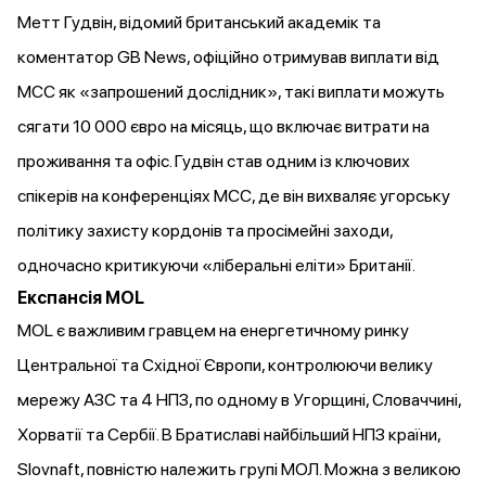
Метт Гудвін, відомий британський академік та
коментатор GB News, офіційно
отримував
виплати від
MCC як «запрошений дослідник», такі виплати можуть
сягати 10 000 євро на місяць, що включає витрати на
проживання та офіс. Гудвін став одним із ключових
спікерів на конференціях MCC, де він
вихваляє
угорську
політику захисту кордонів та просімейні заходи,
одночасно критикуючи «ліберальні еліти» Британії.
Експансія MOL
MOL є важливим гравцем на енергетичному ринку
Центральної та Східної Європи, контролюючи велику
мережу АЗС та 4 НПЗ, по одному в Угорщині, Словаччині,
Хорватії та Сербії. В Братиславі найбільший НПЗ країни,
Slovnaft, повністю належить групі МОЛ. Можна з великою