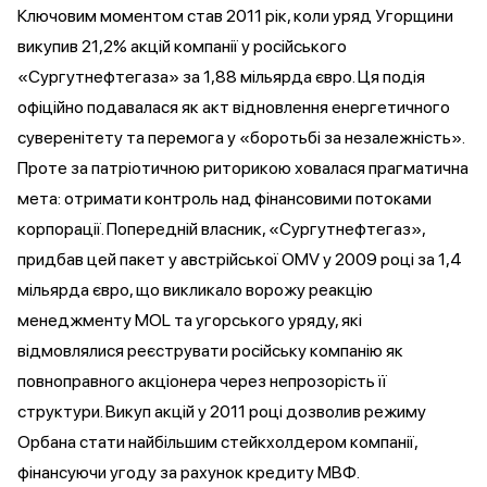
Ключовим моментом став 2011 рік, коли уряд Угорщини
викупив
21,2% акцій компанії у російського
«Сургутнефтегаза» за 1,88 мільярда євро. Ця подія
офіційно подавалася як акт відновлення енергетичного
суверенітету та перемога у «боротьбі за незалежність».
Проте за патріотичною риторикою ховалася прагматична
мета: отримати контроль над фінансовими потоками
корпорації. Попередній власник, «Сургутнефтегаз»,
придбав цей пакет у австрійської OMV у 2009 році за 1,4
мільярда євро, що викликало ворожу реакцію
менеджменту MOL та угорського уряду, які
відмовлялися реєструвати російську компанію як
повноправного акціонера через непрозорість її
структури. Викуп акцій у 2011 році дозволив режиму
Орбана стати найбільшим стейкхолдером компанії,
фінансуючи угоду за рахунок кредиту МВФ.