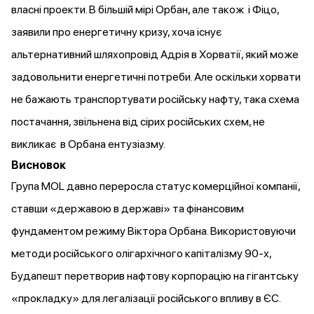
власні проекти. В більшій мірі Орбан, але також і Фіцо,
заявили про енергетичну кризу, хоча існує
альтернативний шляхопровід Адрія в Хорватії, який може
задовольнити
енергетичні потреби. Але оскільки хорвати
не бажають
транспортувати російську нафту, така схема
постачання, звільнена від сірих російських схем, не
викликає в Орбана ентузіазму.
Висновок
Група MOL давно переросла статус комерційної компанії,
ставши «державою в державі» та фінансовим
фундаментом режиму Віктора Орбана. Використовуючи
методи російського олігархічного капіталізму 90-х,
Будапешт перетворив нафтову корпорацію на гігантську
«прокладку» для легалізації російського впливу в ЄС.