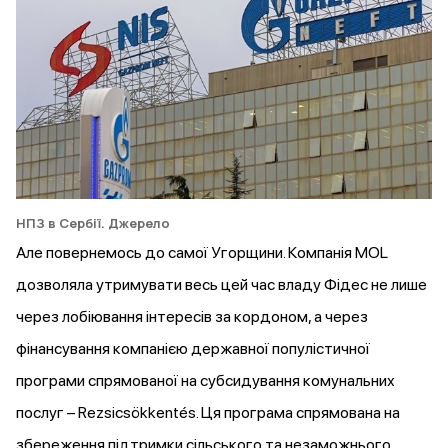
НПЗ в Сербії.
Джерело
Але повернемось до самої Угорщини. Компанія MOL
дозволяла утримувати весь цей час владу Фідес не лише
через лобіювання інтересів за кордоном, а через
фінансування компанією державної популістичної
програми спрямованої на субсидування комунальних
послуг – Rezsicsökkentés. Ця програма спрямована на
збереження підтримки сільського та незаможнього