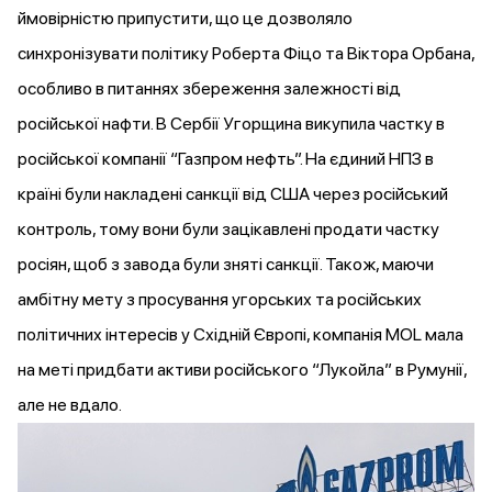
ймовірністю припустити, що це дозволяло
синхронізувати політику Роберта Фіцо та Віктора Орбана,
особливо в питаннях збереження залежності від
російської нафти. В Сербії Угорщина
викупила
частку в
російської компанії “Газпром нефть”. На єдиний НПЗ в
країні були накладені санкції від США через російський
контроль, тому вони були зацікавлені продати частку
росіян, щоб з завода були зняті санкції. Також, маючи
амбітну мету з просування угорських та російських
політичних інтересів у Східній Європі, компанія MOL мала
на меті
придбати
активи російського “Лукойла” в Румунії,
але не вдало.