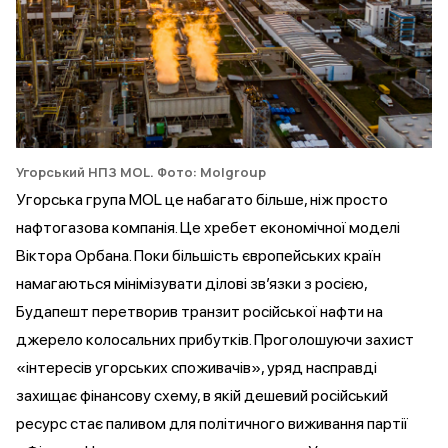
Угорський НПЗ MOL. Фото: Molgroup
Угорська група MOL це набагато більше, ніж просто
нафтогазова компанія. Це хребет економічної моделі
Віктора Орбана. Поки більшість європейських країн
намагаються мінімізувати ділові зв’язки з росією,
Будапешт перетворив транзит російської нафти на
джерело колосальних прибутків. Проголошуючи захист
«інтересів угорських споживачів», уряд насправді
захищає фінансову схему, в якій дешевий російський
ресурс стає паливом для політичного виживання партії