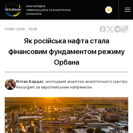
МІЖНАРОДНА
ІНФОРМАЦІЙНА ТА АНАЛІТИЧНА
СПІЛЬНОТА
11 КВІТ. 2026
|
10
ХВ
.
Як російська нафта стала
фінансовим фундаментом режиму
Орбана
Юліан Бардас
,
молодший аналітик аналітичного Центру
Resurgam за європейським напрямком