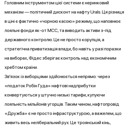
Головним інструментом цієї системи є неринковий
механізм — політичний дисконт на нафту Urals. Ця різниця
в ціні є фактично «чорною касою» режиму, що наповнює
лояльні фонди як-от MCC, та виводить активи з-під
державного контролю. Це не просто корупція, а
стратегічна приватизація влади, бо навіть у разі поразки
на виборах, Фідес зберігає контроль над економічним
хребтом країни.
Зв'язок із виборцями здійснюється непрямо: через
«податок Робін Гуда» нафтові надприбутки
конвертуються у штучно низькі тарифи, купуючи
лояльність мільйонів угорців. Таким чином, нафтопровід
«Дружба» є не просто інфраструктурою, а важелем, що
живить весь неліберальний рух. Це троянський кінь,