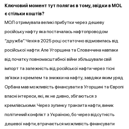
Ключовий момент тут полягає в тому, звідки в МОL
є стільки коштів?
МОЛ отримувала великі прибутки через дешеву
російську нафту яка постачалась нафтопроводом
“дружба”. Чехія в 2025 році остаточно
відмовилась
від
російської нафти. Але Угорщина та Словаччина навпаки
від початку повномасштабної війни
збільшували
свій
імпорт та залежність від російської нафти через тісні
зв’язки з кремлем та
знижки
на нафту, завдяки яким уряд
Орбана мав можливість фінансувати в Угорщині та Європі
власні інтереси, які, як не дивно, збігаються з
кремлівськими. Через зупинку транзита нафти, виник
політичний конфлікт з Україною, бо через відсутність
дешевої нафти, втрачається можливість фінансувати