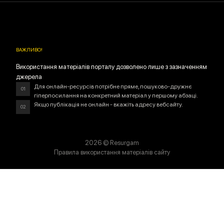
ВАЖЛИВО
!
Використання матеріалів порталу дозволено лише з зазначенням
джерела
Для онлайн-ресурсів потрібне пряме, пошуково-дружнє
01
гіперпосилання на конкретний матеріал у першому абзаці.
Якщо публікація не онлайн - вкажіть адресу вебсайту.
02
2026
© Resurgam
Правила використання матеріалів сайту