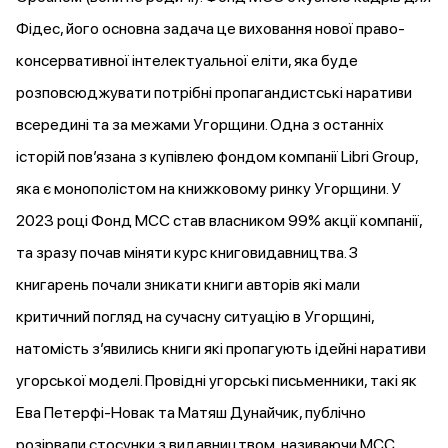
Фідес, його основна задача це
виховання
нової право-
консервативної інтелектуальної еліти, яка буде
розповсюджувати потрібні пропагандистські наративи
всередині та за межами Угорщини. Одна з останніх
історій пов’язана з
купівлею
фондом компанії Libri Group,
яка є монополістом на книжковому ринку Угорщини. У
2023 році Фонд МСС став власником 99% акції компанії,
та зразу почав міняти курс книговидавництва. З
книгарень почали зникати книги авторів які мали
критичний погляд на сучасну ситуацію в Угорщині,
натомість з’явились книги які пропагують ідейні наративи
угорської моделі. Провідні угорські письменники, такі як
Ева Петерфі-Новак та Матяш Дунайчик, публічно
розірвали стосунки з видавництвом,
називаючи
MCC