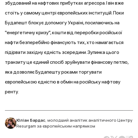
збудований на нафтових прибутках агресора. І він вже
стоїть у самому центрі європейських інституцій. Поки
Будапешт блокує допомогу Україні, посилаючись на
"енергетичну кризу", кошти від переробки російської
нафти безперебійно фінансують тих, хто намагається
підірвати західну єдність зсередини. Зупинка цього
транзиту це єдиний спосіб зруйнувати фінансову петлю,
яка дозволяє Будапешту роками торгувати
європейською єдністю в обмін на російську нафтову
ренту.
Юліан Бардас
,
молодший аналітик аналітичного Центру
Resurgam за європейським напрямком