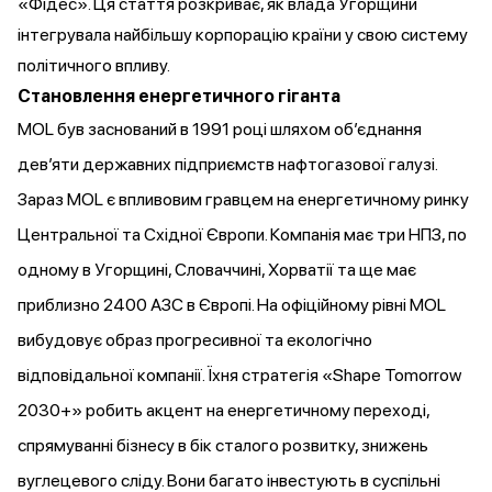
«Фідес». Ця стаття розкриває, як влада Угорщини
інтегрувала найбільшу корпорацію країни у свою систему
політичного впливу.
Становлення енергетичного гіганта
MOL був заснований в 1991 році шляхом об’єднання
дев’яти державних підприємств нафтогазової галузі.
Зараз MOL є впливовим гравцем на енергетичному ринку
Центральної та Східної Європи. Компанія має три НПЗ, по
одному в Угорщині, Словаччині, Хорватії та ще має
приблизно 2400 АЗС в Європі. На офіційному рівні MOL
вибудовує образ прогресивної та екологічно
відповідальної компанії. Їхня
стратегія
«Shape Tomorrow
2030+» робить акцент на енергетичному переході,
спрямуванні бізнесу в бік сталого розвитку, знижень
вуглецевого сліду. Вони багато інвестують в суспільні