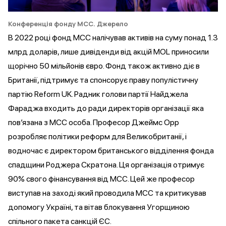
Конференція фонду МСС.
Джерело
В 2022 році фонд MCC
налічував
активів на суму понад 1.3
млрд доларів, лише дивіденди від акцій MOL приносили
щорічно 50 мільйонів євро. Фонд також активно діє в
Британії, підтримує та
спонсорує
праву популістичну
партію Reform UK. Радник голови партії Найджела
Фараджа входить до ради директорів організації яка
пов’язана з MCC особа. Професор Джеймс Орр
розробляє політики реформ для Великобританії, і
водночас є директором британського відділення фонда
спадщини Роджера Скратона. Ця організація отримує
90% свого фінансування від МСС. Цей же професор
виступав
на заході який проводила МСС та критикував
допомогу Україні, та вітав блокування Угорщиною
спільного пакета санкцій ЄС.