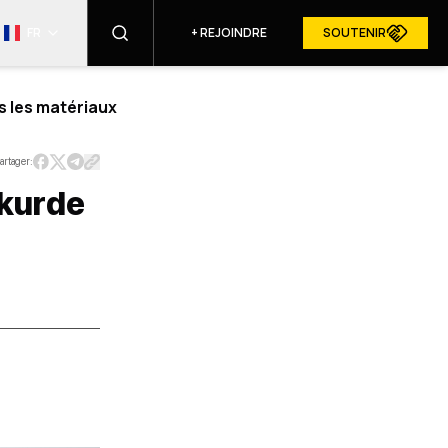
FR
+
REJOINDRE
SOUTENIR
s les matériaux
TROUVER
artager:
 kurde
RESURGAM DANS LES MÉDIAS
U SITE