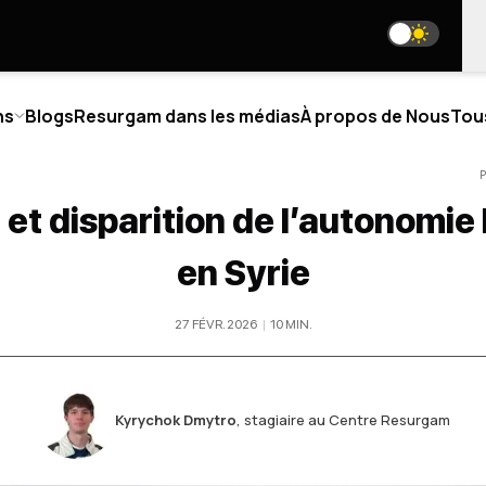
ns
Blogs
Resurgam dans les médias
À propos de Nous
Tou
P
 et disparition de l’autonomie
TIQUE
BLOGS
en Syrie
PROPOS DE NOUS
NOS RÉSEAUX SOCIAUX
27 FÉVR. 2026
|
10
MIN
.
I SOMMES-NOUS
R TEAM
media@resurgamhub.org
NIOR ANALYSTS
CONDITIONS D'UTILISATION DES MATÉRIAUX D
LLABORATIONS
VENEZ AUTEUR
Kyrychok Dmytro
,
stagiaire au Centre Resurgam
OIGNEZ L'ÉQUIPE
BULLETIN
NTACTS