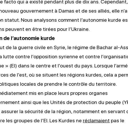
 facto qui a existé pendant plus de dix ans. Cependant,
nouveau gouvernement à Damas et de ses alliés, elle n’a
on statut. Nous analysons comment l’autonomie kurde es
ns peuvent en être tirées pour l’Ukraine.
n de l’autonomie kurde
ut de la guerre civile en Syrie, le régime de Bachar al-A
 la lutte contre l’opposition syrienne et contre l’organisati
ue » (EI) dans le centre et l’ouest du pays. Lorsque l’arm
rces de l’est, où se situent les régions kurdes, cela a per
litiques locales de prendre le contrôle du territoire.
médiatement mis en place leurs propres organes
nement ainsi que les Unités de protection du peuple (YP
ssurer la sécurité de la région, notamment en servant 
e les groupes de l’EI. Les Kurdes ne
réclamaient
pas le