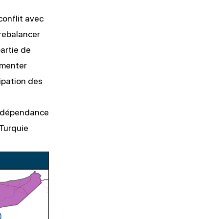
onflit avec
trebalancer
partie de
agmenter
ipation des
’indépendance
 Turquie