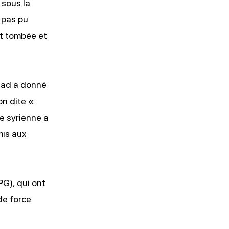
 sous la
 pas pu
t tombée et
ssad a donné
on dite «
ée syrienne a
mis aux
G), qui ont
de force