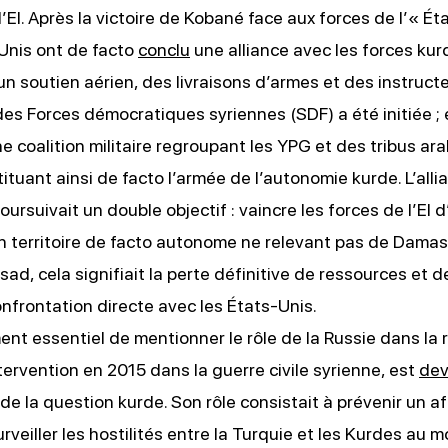
l’EI. Après la victoire de Kobané face aux forces de l’« Ét
-Unis ont de facto
conclu
une alliance avec les forces kurd
un soutien aérien, des livraisons d’armes et des instructe
des Forces démocratiques syriennes (SDF) a été initiée ; 
 coalition militaire regroupant les YPG et des tribus ara
ituant ainsi de facto l’armée de l’autonomie kurde. L’alli
ursuivait un double objectif : vaincre les forces de l’EI d
n territoire de facto autonome ne relevant pas de Damas
sad, cela signifiait la perte définitive de ressources et de
nfrontation directe avec les États-Unis.
ment essentiel de mentionner le rôle de la Russie dans la 
tervention en 2015 dans la guerre civile syrienne, est
de
 de la question kurde. Son rôle consistait à prévenir un 
urveiller les hostilités entre la Turquie et les Kurdes au 