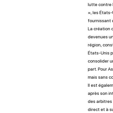
lutte contre 
», les États
fournissant 
La création 
devenues une
région, const
États-Unis po
consolider u
part. Pour As
mais sans co
Il est égale
après son in
des arbitres
direct et à s