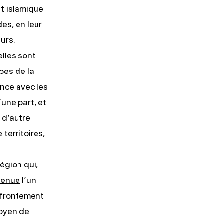
at islamique
es, en leur
urs.
elles sont
bes de la
ance avec les
’une part, et
 d’autre
 territoires,
région qui,
venue
l’un
affrontement
moyen de