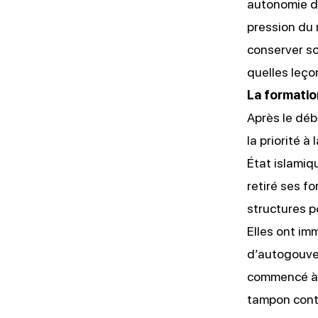
autonomie de
pression du 
conserver s
quelles leço
La formatio
Après le déb
la priorité à
État islamiq
retiré ses fo
structures po
Elles ont im
d’autogouver
commencé à a
tampon contr