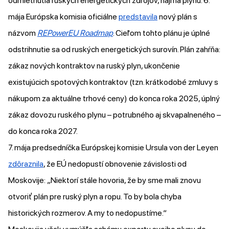
odmietnutia ruských energetických zdrojov, najmä plynu. 6.
mája Európska komisia oficiálne
predstavila
nový plán s
názvom
REPowerEU Roadmap
. Cieľom tohto plánu je úplné
odstrihnutie sa od ruských energetických surovín. Plán zahŕňa:
zákaz nových kontraktov na ruský plyn, ukončenie
existujúcich spotových kontraktov (tzn. krátkodobé zmluvy s
nákupom za aktuálne trhové ceny) do konca roka 2025, úplný
zákaz dovozu ruského plynu – potrubného aj skvapalneného –
do konca roka 2027.
7. mája predsedníčka Európskej komisie Ursula von der Leyen
zdôraznila
, že EÚ nedopustí obnovenie závislosti od
Moskovije: „Niektorí stále hovoria, že by sme mali znovu
otvoriť plán pre ruský plyn a ropu. To by bola chyba
historických rozmerov. A my to nedopustíme.“