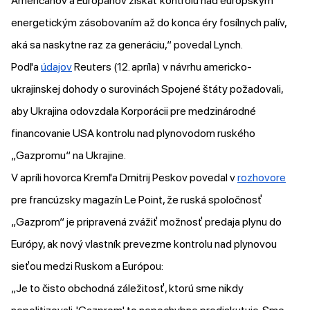
Američanov a Európanov získať kontrolu nad európskym
energetickým zásobovaním až do konca éry fosílnych palív,
aká sa naskytne raz za generáciu,“ povedal Lynch.
Podľa
údajov
Reuters (12. apríla) v návrhu americko-
ukrajinskej dohody o surovinách Spojené štáty požadovali,
aby Ukrajina odovzdala Korporácii pre medzinárodné
financovanie USA kontrolu nad plynovodom ruského
„Gazpromu“ na Ukrajine.
V apríli hovorca Kremľa Dmitrij Peskov povedal v
rozhovore
pre francúzsky magazín Le Point, že ruská spoločnosť
„Gazprom“ je pripravená zvážiť možnosť predaja plynu do
Európy, ak nový vlastník prevezme kontrolu nad plynovou
sieťou medzi Ruskom a Európou:
„Je to čisto obchodná záležitosť, ktorú sme nikdy