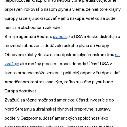
nepolitizovali. 'Gazprom' to nepochybne prediskutuje. Sme
pripravení rokovať o našom plyne a vieme, že niektoré krajiny
Európy si želajú pokračovať v jeho nákupe. Všetko sa bude
riešiť na obchodnom základe.“
8. mája agentúra Reuters
uviedla
, že USA a Rusko diskutujú o
možnosti obnovenia dodávok ruského plynu do Európy.
Obnovenie úlohy Ruska na európskom plynárenskom trhu
sa
zvažuje
ako možný prvok mierovej dohody. Účasť USA v
tomto procese môže zmierniť politický odpor v Európe a dať
Američanom kontrolu nad tým, koľko ruského plynu bude
Európa dostávať.
Zvažujú sa rôzne možnosti americkej účasti: investície do
Nord Streamu a ukrajinskej plynovej prepravnej sústavy,
podiel v Gazprome, účasť amerických spoločností ako