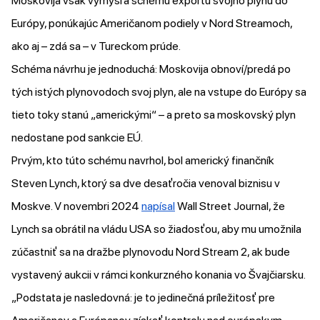
Moskovija však vymýšľa schému exportu svojho plynu do
Európy, ponúkajúc Američanom podiely v Nord Streamoch,
ako aj – zdá sa – v Tureckom prúde.
Schéma návrhu je jednoduchá: Moskovija obnoví/predá po
tých istých plynovodoch svoj plyn, ale na vstupe do Európy sa
tieto toky stanú „americkými“ – a preto sa moskovský plyn
nedostane pod sankcie EÚ.
Prvým, kto túto schému navrhol, bol americký finančník
Steven Lynch, ktorý sa dve desaťročia venoval biznisu v
Moskve. V novembri 2024
napísal
Wall Street Journal, že
Lynch sa obrátil na vládu USA so žiadosťou, aby mu umožnila
zúčastniť sa na dražbe plynovodu Nord Stream 2, ak bude
vystavený aukcii v rámci konkurzného konania vo Švajčiarsku.
„Podstata je nasledovná: je to jedinečná príležitosť pre