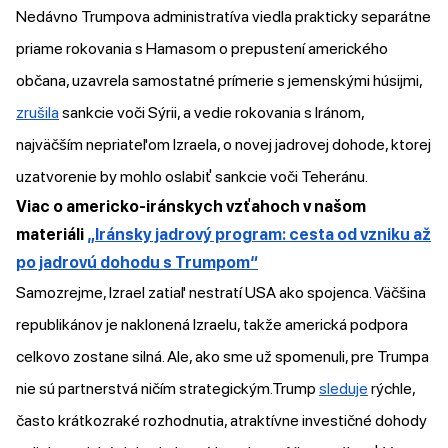
Nedávno Trumpova administratíva viedla prakticky separátne
priame rokovania s Hamasom o prepustení amerického
občana, uzavrela samostatné prímerie s jemenskými húsijmi,
zrušila
sankcie voči Sýrii, a vedie rokovania s Iránom,
najväčším nepriateľom Izraela, o novej jadrovej dohode, ktorej
uzatvorenie by mohlo oslabiť sankcie voči Teheránu.
Viac o americko-iránskych vzťahoch v našom
materiáli
„Iránsky jadrový program: cesta od vzniku až
po jadrovú dohodu s Trumpom“
Samozrejme, Izrael zatiaľ nestratí USA ako spojenca. Väčšina
republikánov je naklonená Izraelu, takže americká podpora
celkovo zostane silná. Ale, ako sme už spomenuli, pre Trumpa
nie sú partnerstvá ničím strategickým.Trump
sleduje
rýchle,
často krátkozraké rozhodnutia, atraktívne investičné dohody