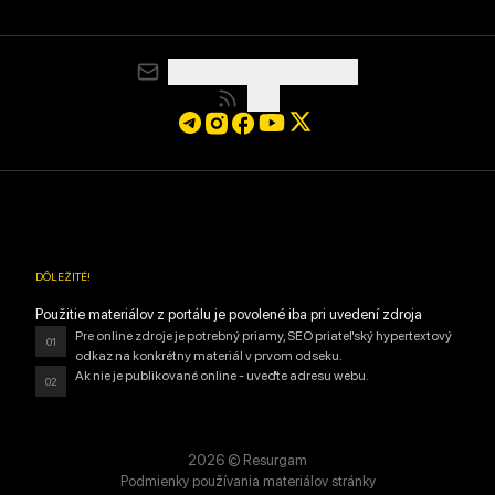
media@resurgamhub.org
RSS
DÔLEŽITÉ
!
Použitie materiálov z portálu je povolené iba pri uvedení zdroja
Pre online zdroje je potrebný priamy, SEO priateľský hypertextový
01
odkaz na konkrétny materiál v prvom odseku.
Ak nie je publikované online - uveďte adresu webu.
02
2026
© Resurgam
Podmienky používania materiálov stránky