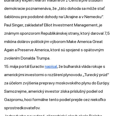
Bulharský expert Martin Vladimirov z Centra pre štúdium
demokracie poznamenáva, že „táto dohoda sa môže stať
šablónou pre podobné dohody na Ukrajine a v Nemecku“.
Paul Singer, zakladateľ Elliot Investment Management, je
známym sponzorom Republikánskej strany, ktorý daroval 7,5
milióna dolárov politickým výborom Make America Great
Again a Preserve America, ktoré sú spojené s opätovným
zvolením Donalda Trumpa.
15. mája portál Euractiv
napísal
, že bulharská vláda rokuje s
americkými investormi o rozšírení plynovodu „Turecký prúd“
za účelom zvýšenia prepravy moskovského plynu do Európy.
Samozrejme, americký investor získa príslušný podiel od
Gazpromu, hoci formálne tento podiel prejde cez niekoľko
sprostredkovateľov.