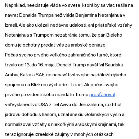
Napríklad, neexistuje vláda vo svete, ktorá by sa viac tešila na
návrat Donalda Trumpa než vláda Benjamina Netanjahua v
Izraeli. Ale ako ukázali nedávne udalosti, ani priateľské vzťahy
Netanjahua s Trumpom nezabránia tomu, že pán Bieleho
domu je ochotný predať vás za arabské peniaze.
Počas svojho prvého veľkého zahraničného turné, ktoré
trvalo od 13. do 16. mája, Donald Trump navštívil Saudskú
Arábiu, Katar a SAE, no nenavštívil svojho najdôležitejšieho
spojenca na Blízkom východe – Izrael. Ak počas svojho
prvého prezidentského mandátu Trump
presťahoval
veľvyslanectvo USA z Tel Avivu do Jeruzalema, roztrhol
jadrovú dohodu s Iránom, uznal anexiu Golanských výšin a
normalizoval vzťahy s niekoľkými arabskými krajinami, tak
teraz ignoruje izraelské záujmy v mnohých otázkach.