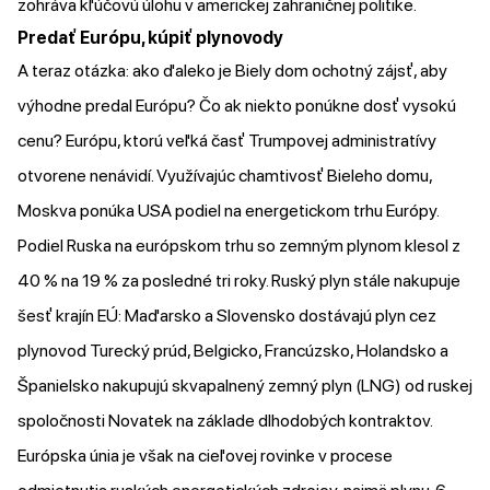
zohráva kľúčovú úlohu v americkej zahraničnej politike.
Predať Európu, kúpiť plynovody
A teraz otázka: ako ďaleko je Biely dom ochotný zájsť, aby
výhodne predal Európu? Čo ak niekto ponúkne dosť vysokú
cenu? Európu, ktorú veľká časť Trumpovej administratívy
otvorene nenávidí. Využívajúc chamtivosť Bieleho domu,
Moskva ponúka USA podiel na energetickom trhu Európy.
Podiel Ruska na európskom trhu so zemným plynom klesol z
40 % na 19 % za posledné tri roky. Ruský plyn stále nakupuje
šesť krajín EÚ: Maďarsko a Slovensko dostávajú plyn cez
plynovod Turecký prúd, Belgicko, Francúzsko, Holandsko a
Španielsko nakupujú skvapalnený zemný plyn (LNG) od ruskej
spoločnosti Novatek na základe dlhodobých kontraktov.
Európska únia je však na cieľovej rovinke v procese