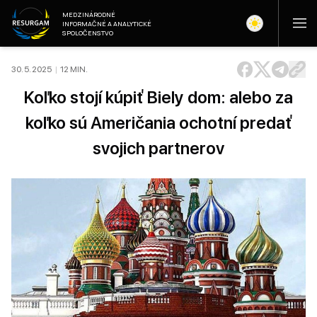
MEDZINÁRODNÉ
INFORMAČNÉ A ANALYTICKÉ
SPOLOČENSTVO
30. 5. 2025
|
12
MIN
.
Koľko stojí kúpiť Biely dom: alebo za
koľko sú Američania ochotní predať
svojich partnerov