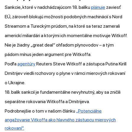
Sankcie, ktoré v nadchádzajúcom 18. balíku
plánuje
zaviesť
EÚ, zároveň blokujú možnosti podobných machinácií s Nord
Streamom a Tureckým prúdom, na ktoré sa teraz zamerali
americkí miliardári a ktorými ich momentálne motivuje Witkoff.
Nie je žiadny „great deal“ ohľadom plynovodov – a tým
pádom mínus jeden argument pre Witkoffa.
Podľa
agentúry
Reuters Steve Witkoff a zástupca Putina Kirill
Dmitrijev viedli rozhovory o plyne v rámci mierových rokovaní
o Ukrajine.
18. balík sankcií je fundamentálne nevyhnutný, aby sa zničili
separátne rokovania Witkoffa a Dmitrijeva.
Podrobnejšie o tom v našom článku
„Potenciálne
angažovanie Vitkoffa ako hlavného zástupcu mierových
rokovaní“.