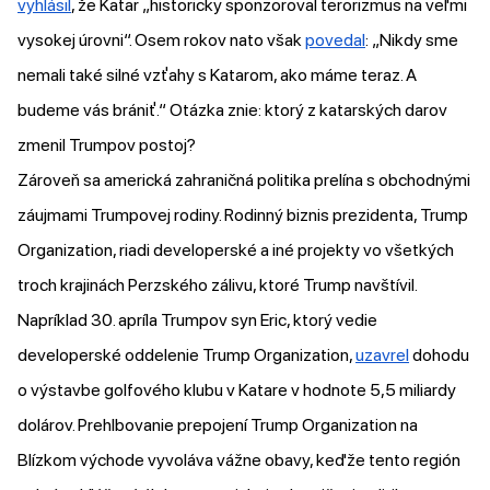
vyhlásil
, že Katar „historicky sponzoroval terorizmus na veľmi
vysokej úrovni“. Osem rokov nato však
povedal
: „Nikdy sme
nemali také silné vzťahy s Katarom, ako máme teraz. A
budeme vás brániť.“ Otázka znie: ktorý z katarských darov
zmenil Trumpov postoj?
Zároveň sa americká zahraničná politika prelína s obchodnými
záujmami Trumpovej rodiny. Rodinný biznis prezidenta, Trump
Organization, riadi developerské a iné projekty vo všetkých
troch krajinách Perzského zálivu, ktoré Trump navštívil.
Napríklad 30. apríla Trumpov syn Eric, ktorý vedie
developerské oddelenie Trump Organization,
uzavrel
dohodu
o výstavbe golfového klubu v Katare v hodnote 5,5 miliardy
dolárov. Prehlbovanie prepojení Trump Organization na
Blízkom východe vyvoláva vážne obavy, keďže tento región