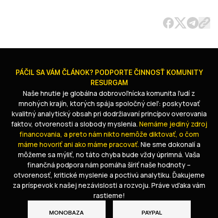
PÁČIL SA VÁM ČLÁNOK? PODPORTE ČINNOSŤ KOMUNITY
RESURGAM
Naše hnutie je globálna dobrovoľnícka komunita ľudí z
mnohých krajín, ktorých spája spoločný cieľ: poskytovať
kvalitný analytický obsah pri dodržiavaní princípov overovania
faktov, otvorenosti a slobody myslenia.
Nemáme jediný zdroj
financovania, a preto nám nikto nemôže diktovať, o čom
máme hovoriť ani ako máme pracovať.
Nie sme dokonalí a
môžeme sa mýliť, no táto chyba bude vždy úprimná. Vaša
finančná podpora nám pomáha šíriť naše hodnoty –
otvorenosť, kritické myslenie a poctivú analytiku. Ďakujeme
za príspevok k našej nezávislosti a rozvoju. Práve vďaka vám
rastieme!
MONOBAZA
PAYPAL