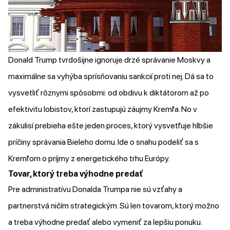
Donald Trump tvrdošijne ignoruje drzé správanie Moskvy a
maximálne sa vyhýba sprísňovaniu sankcií proti nej. Dá sa to
vysvetliť rôznymi spôsobmi: od obdivu k diktátorom až po
efektivitu lobistov, ktorí zastupujú záujmy Kremľa. No v
zákulisí prebieha ešte jeden proces, ktorý vysvetľuje hlbšie
príčiny správania Bieleho domu. Ide o snahu podeliť sa s
Kremľom o príjmy z energetického trhu Európy.
Tovar, ktorý treba výhodne predať
Pre administratívu Donalda Trumpa nie sú vzťahy a
partnerstvá ničím strategickým. Sú len tovarom, ktorý možno
a treba výhodne predať alebo vymeniť za lepšiu ponuku.