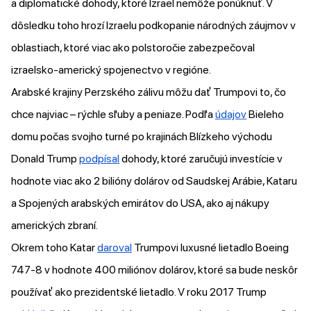
a diplomatické dohody, ktoré Izrael nemôže ponúknuť. V
dôsledku toho hrozí Izraelu podkopanie národných záujmov v
oblastiach, ktoré viac ako polstoročie zabezpečoval
izraelsko-americký spojenectvo v regióne.
Arabské krajiny Perzského zálivu môžu dať Trumpovi to, čo
chce najviac – rýchle sľuby a peniaze. Podľa
údajov
Bieleho
domu počas svojho turné po krajinách Blízkeho východu
Donald Trump
podpísal
dohody, ktoré zaručujú investície v
hodnote viac ako 2 bilióny dolárov od Saudskej Arábie, Kataru
a Spojených arabských emirátov do USA, ako aj nákupy
amerických zbraní.
Okrem toho Katar
daroval
Trumpovi luxusné lietadlo Boeing
747-8 v hodnote 400 miliónov dolárov, ktoré sa bude neskôr
používať ako prezidentské lietadlo. V roku 2017 Trump