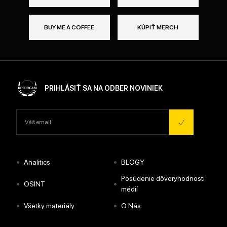
BUY ME A COFFEE
KÚPIŤ MERCH
PRIHLÁSIŤ SA NA ODBER NOVINIEK
•
•
Analitics
BLOGY
Posúdenie dôveryhodnosti
•
•
OSINT
médií
•
•
Všetky materiály
O Nás