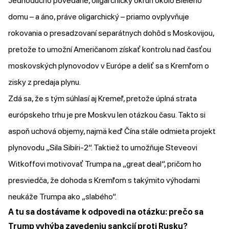
Jednoducho povedané, oligarchický okruh okolo Bieleho
domu – a áno, práve oligarchický – priamo ovplyvňuje
rokovania o presadzovaní separátnych dohôd s Moskovijou,
pretože to umožní Američanom získať kontrolu nad časťou
moskovských plynovodov v Európe a deliť sa s Kremľom o
zisky z predaja plynu.
Zdá sa, že s tým súhlasí aj Kremeľ, pretože úplná strata
európskeho trhu je pre Moskvu len otázkou času. Takto si
aspoň uchová objemy, najmä keď Čína stále odmieta projekt
plynovodu „Sila Sibíri-2“. Taktiež to umožňuje Steveovi
Witkoffovi motivovať Trumpa na „great deal“, pričom ho
presviedča, že dohoda s Kremľom s takýmito výhodami
neukáže Trumpa ako „slabého“.
A tu sa dostávame k odpovedi na otázku:
prečo sa
Trump vyhýba zavedeniu sankcií proti Rusku?