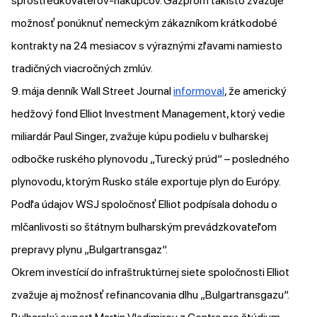
sprostredkovateľov-nákupcov. Gazprom takisto zvažuje
možnosť ponúknuť nemeckým zákazníkom krátkodobé
kontrakty na 24 mesiacov s výraznými zľavami namiesto
tradičných viacročných zmlúv.
9. mája denník Wall Street Journal
informoval
, že americký
hedžový fond Elliot Investment Management, ktorý vedie
miliardár Paul Singer, zvažuje kúpu podielu v bulharskej
odbočke ruského plynovodu „Turecký prúd“ – posledného
plynovodu, ktorým Rusko stále exportuje plyn do Európy.
Podľa údajov WSJ spoločnosť Elliot podpísala dohodu o
mlčanlivosti so štátnym bulharským prevádzkovateľom
prepravy plynu „Bulgartransgaz“.
Okrem investícií do infraštruktúrnej siete spoločnosti Elliot
zvažuje aj možnosť refinancovania dlhu „Bulgartransgazu“.