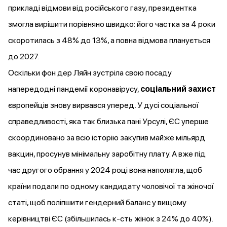
прикладі відмови від російського газу, президентка
змогла вирішити порівняно швидко: його частка за 4 роки
скоротилась з 48% до 13%, а повна відмова планується
до 2027.
Оскільки фон дер Ляйн зустріла свою посаду
напередодні пандемії коронавірусу,
соціальний захист
європейців знову вирвався уперед. У дусі соціальної
справедливості, яка так близька пані Урсулі, ЄС уперше
скоординовано за всю історію закупив майже мільярд
вакцин, просунув мінімальну заробітну плату. А вже під
час другого обрання у 2024 році вона
наполягла
, щоб
країни подали по одному кандидату чоловічої та жіночої
статі, щоб поліпшити гендерний баланс у вищому
керівництві ЄС (збільшилась к-сть жінок з 24% до 40%).