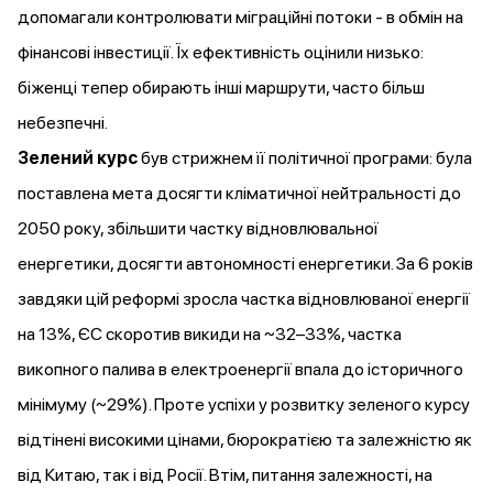
допомагали контролювати міграційні потоки - в обмін на
фінансові інвестиції. Їх ефективність оцінили низько:
біженці тепер обирають інші маршрути, часто більш
небезпечні.
Зелений курс
був стрижнем її політичної програми: була
поставлена мета досягти кліматичної нейтральності до
2050 року, збільшити частку відновлювальної
енергетики, досягти автономності енергетики. За 6 років
завдяки цій реформі
зросла
частка відновлюваної енергії
на 13%, ЄС
скоротив
викиди на ~32–33%, частка
викопного палива в електроенергії впала до історичного
мінімуму (~29%). Проте успіхи у розвитку зеленого курсу
відтінені
високими
цінами
, бюрократією та залежністю як
від Китаю, так і від Росії. Втім, питання залежності, на