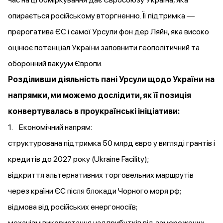
опирається російському вторгненню. Її підтримка —
прерогатива ЄС і самої Урсули фон дер Ляйн, яка високо
оцінює потенціал України заповнити геополітичний та
оборонний вакуум Європи.
Розділивши діяльність пані Урсули щодо України на
напрямки, ми можемо дослідити, як її позиція
конвертувалась в проукраїнські ініціативи:
1. Економічний напрям:
структурована підтримка 50 млрд євро у вигляді грантів і
кредитів до 2027 року (Ukraine Facility);
відкриття альтернативних торговельних маршрутів
через країни ЄС після блокади Чорного моря рф;
відмова від російських енергоносіїв;
механізм використання надприбутків від заморожених