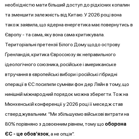
необхідністю мати більший доступ до рідкісних копалин
та зменшити залежність від Китаю. У 2026 році вона
також
заявила
, що ядерна енергетика має повернутись в
Європу - та сама, яку вона сама критикувала.
Територіальні претензії Білого Дому щодо острову
Ґренландія, критика Євросоюзу як неправильного
ідеологічного союзника, російське і американське
втручання в європейські вибори і російські гібридні
операції в ЄС посилили сумніви фон дер Ляйн в тому, що
нинішній міжнародний порядок можна зберегти. Тож на
Мюнхенській конференції у 2026 році її меседж став
стверджувальним: “Ми
збільшуємо
військові витрати на
80% порівняно з довоєнним рівнем, тому що
оборона
ЄС - це обовʼязок
, а не опція”.