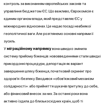
контроль за виконанням європейських законів та
управління бюджетом ЄС. Що важливо, Єврокомісія є
єдиним органом влади, який представляє ЄС у
міжнародних відносинах. Це надає посаді неабиякої
геополітичної ваги. Але розглянемо основні напрями її
зусиль.
У
міграційному напрямку
вона швидко
змінила
систему прийому біженців: нововведеннями стали швидкі
прикордонні процедури, депортація як варіант
завершення шляху біженця, початковий скринінг про
здоровʼя і безпеку. Вводився «обов’язковий механізм
солідарності»: або прийняття шукачів притулку до себе,
або фінансовий внесок за них. За останні роки вона
активно їздила до близькосхідних країн, щоб ті