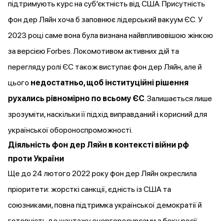
підтримують курс на субʼєктність від США. Присутність
фон дер Ляйн хоча б заповнює лідерський вакуум ЄС. У
2023 році саме вона була
визнана
найвпливовішою жінкою
за версією Forbes. Локомотивом активних дій та
перегляду ролі ЄС також виступає фон дер Ляйн, але й
цього
недостатньо, щоб інституційні рішення
рухались рівномірно по всьому ЄС
. Залишається лише
зрозуміти, наскільки її підхід виправданий і корисний для
української обороноспроможності.
Діяльність фон дер Ляйн в контексті війни рф
проти України
Ще до 24 лютого 2022 року фон дер Ляйн
окреслила
пріоритети: жорсткі санкції, єдність із США та
союзниками, повна підтримка української демократії й
готовність до шантажу енергоресурсами з боку росії.