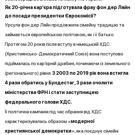
Як 20-річна карʼєра підготувала фрау фон дер Ляйн
до посади президентки Єврокомісії?
Урсула фон дер Ляйн продовжила сімейну традицію та
займається європейською політикою, як і її батько.
Протягом 20 років після вступу в німецький ХДС
(Християнсько-Демократичний Союз) вона поступово
підіймалась по карʼєрній драбині, починаючи із земельного
(регіонального) рівня.
З 2003 по 2019 рік вона встигла
4 рази обратись у Бундестаг, 3 рази очолити
міністерства ФРН і стати заступницею
федерального голови ХДС.
Її політична кампанія під час обрання від ХДС
характеризувалась образом «
модерної
християнської демократки
», яка поєднує сімейні