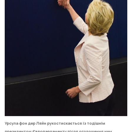
Урсула фон дер Ляйн рукостискається із тодішнім
президентом Європарламенту після оголошення ним