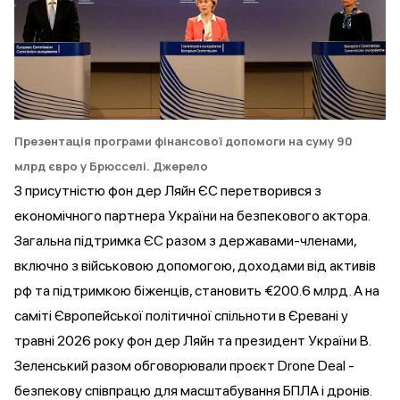
Презентація програми фінансової допомоги на суму 90
млрд євро у Брюсселі.
Джерело
З присутністю фон дер Ляйн ЄС перетворився з
економічного партнера України на безпекового актора.
Загальна підтримка ЄС разом з державами-членами,
включно з військовою допомогою, доходами від активів
рф та підтримкою біженців,
становить
€200.6 млрд. А на
саміті Європейської політичної спільноти в Єревані у
травні 2026 року фон дер Ляйн та президент України В.
Зеленський разом
обговорювали
проєкт Drone Deal -
безпекову співпрацю для масштабування БПЛА і дронів.