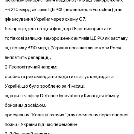
~€210 млрд активів ЦБ РФ (переважно в Euroclear) для
фінансування України через схему G7;
безпрецедентна ідея фон дер Ляєн: використати
готівкові залишки заморожених активів ЦБ РФ як заставу
під позику €90 млрд (Україна
погашає
лише коли Росія
виплатить репарації);
2. Геополітичний напрям:
особиста рекомендація
надати
статус кандидата
Україні, що було зроблено за 4 місяці;
відкриття офісу Defence Innovation у Києві для обміну
бойовим досвідом;
просування “Коаліції охочих” для посилення переговорної
позиції України під час перемовин.
3. Військовий напрям: