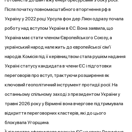
Після початку повномасштабного вторгнення рф в
Україну у 2022 році Урсула фон дер Ляєн одразу почала
роботу над вступом України в ЄС. Вона
заявила
, що
Україна має стати членом Європейського Союзу, а
український народ належить до європейської сім’ї
народів. Комісія під її керівництвом
стала
рушієм надання
Україні статусу кандидата в члени ЄС і підготовки
переговорів про вступ, трактуючи розширення як
ключовий геополітичний інструмент протидії росії. На
останньому спільному заході з президентом України у
травні 2026 року у Вірменії вона вчергове підтримувала
відкриття переговорних кластерів, які до цього
блокувала Угорщина.
Її лідерство сформувало реакцію ЄС на кризу. Розуміння