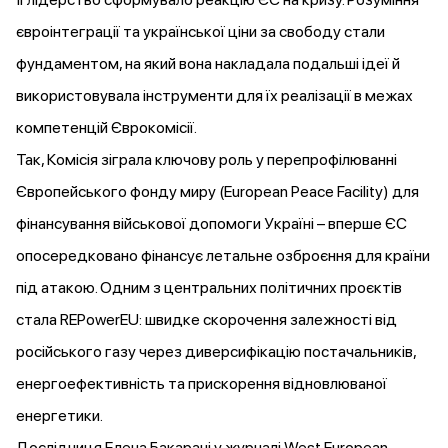
євроінтеграції та української ціни за свободу стали
фундаментом, на який вона накладала подальші ідеї й
використовувала інструменти для їх реалізації в межах
компетенцій Єврокомісії.
Так, Комісія зіграла ключову роль у перепрофілюванні
Європейського фонду миру (European Peace Facility) для
фінансування військової допомоги Україні – вперше ЄС
опосередковано
фінансує
летальне озброєння для країни
під атакою. Одним з центральних політичних проєктів
стала
REPowerEU: швидке скорочення залежності від
російського газу через диверсифікацію постачальників,
енергоефективність та прискорення відновлюваної
енергетики.
Дослідниця Елена Бакарані у журналі West European