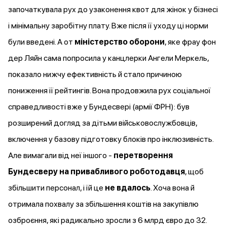
започаткувала
рух до узаконення квот для жінок у бізнесі
і мінімальну заробітну плату. Вже після її уходу ці норми
були
введені
. А от
міністерство оборони
, яке фрау фон
дер Ляйн сама попросила у канцлерки Ангели Меркель,
показало нижчу ефективність й стало причиною
пониження її рейтингів. Вона продовжила рух соціальної
справедливості вже у Бундесвері (армії ФРН): був
розширений догляд за дітьми військовослужбовців,
включення у базову підготовку блоків про інклюзивність.
Але вимагали від неї іншого -
перетворення
Бундесверу на привабливого роботодавця
, щоб
збільшити персонал, і їй це
не вдалось
. Хоча вона й
отримала похвалу за збільшення коштів на закупівлю
озброєння, які радикально
зросли
з 6 млрд євро до 32.