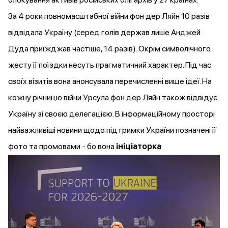
За 4 роки повномасштабної війни фон дер Ляйн 10 разів
відвідала
Україну (серед голів держав лише Анджей
Дуда приїжджав частіше, 14 разів). Окрім символічного
жесту її поїздки несуть прагматичний характер. Під час
своїх візитів вона анонсувала перечисленні вище ідеї. На
кожну річницю війни Урсула фон дер Ляйн також відвідує
Україну зі своєю делегацією. В інформаційному просторі
найважливіші новини щодо підтримки України позначені її
фото та промовами - бо вона
ініціаторка
.