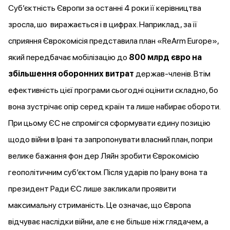
Субʼєктність Європи за останні 4 роки її керівництва
зросла, шо виражається і в цифрах. Наприклад, за її
сприяння Єврокомісія
представила
план «ReArm Europe»,
який передбачає мобілізацію до
800 млрд євро на
збільшення оборонних витрат
держав-членів. Втім
ефективність цієї програми сьогодні оцінити складно, бо
вона зустрічає опір серед країн та лише набирає обороти.
При цьому ЄС не спромігся сформувати єдину позицію
щодо війни в Ірані та запропонувати власний план, попри
велике бажання фон дер Ляйн зробити Єврокомісію
геополітичним суб’єктом. Після ударів по Ірану вона та
президент Ради ЄС лише
закликали
проявити
максимальну стриманість. Це означає, що Європа
відчуває наслідки війни, але є не більше ніж глядачем, а