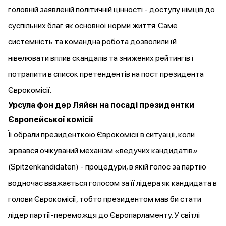
головній заявленій політичній цінності - доступу німців до
суспільних благ як основної норми життя. Саме
системність та командна робота дозволили їй
нівелювати вплив скандалів та знижених рейтингів і
потрапити в список претендентів на пост президента
Єврокомісії.
Урсула фон дер Ляйєн на посаді президентки
Європейської комісії
Її обрали президенткою Єврокомісії в ситуації, коли
зірвався очікуваний механізм «ведучих кандидатів»
(Spitzenkandidaten) - процедури, в якій голос за партію
водночас вважається голосом за її лідера як кандидата в
голови Єврокомісії, тобто президентом мав би стати
лідер партії-переможця до Європарламенту. У світлі