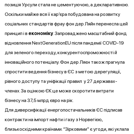
позиція Урсули стала не цементуючою, а декларативною.
Оскільки майже вся її карʼєра побудована на розвитку
соціальних стандартів фрау фон дер Ляйн перенесла цей
принцип і в
економіку
.
Запроваджено
масштабний фонд
відновлення NextGenerationEU після пандемії COVID-19
для зеленого переходу, конкурентоспроможності й
інноваційного потенціалу. Фон дер Ляєн також
прагнула
спростити ведення бізнесу в ЄС з метою дерегуляції,
рівного доступу та уніфікації правил у 27 державах-
членах. За оцінкою ЄК це може скоротити витрати
бізнесу на 37,5 млрд євро на рік.
Для диверсифікації енергопостачальників ЄС підписав
контракти на імпорт нафти і газу з Норвегією,
близькосхідними країнами. “Зірковими” є угоди, які уклала