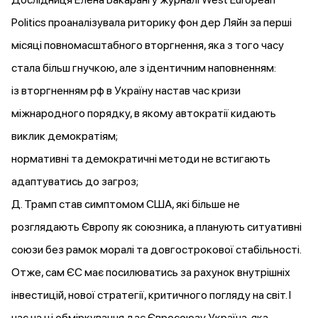
Politics
проаналізувала
риторику фон дер Ляйн за перші
місяці повномасштабного вторгнення, яка з того часу
стала більш гнучкою, але з ідентичним наповненням:
із вторгненням рф в Україну настав час кризи
міжнародного порядку, в якому автократії кидають
виклик демократіям;
нормативні та демократичні методи не встигають
адаптуватись до загроз;
Д. Трамп став симптомом США, які більше не
розглядають Європу як союзника, а планують ситуативні
союзи без рамок моралі та довгострокової стабільності.
Отже, сам ЄС має посилюватись за рахунок внутрішніх
інвестицій, нової стратегії, критичного погляду на світ. І
час на ці обміркування дає Євросоюзу Україна, яка