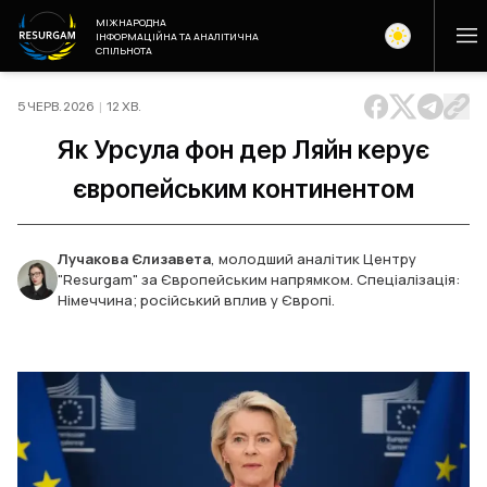
МІЖНАРОДНА
ІНФОРМАЦІЙНА ТА АНАЛІТИЧНА
СПІЛЬНОТА
5 ЧЕРВ. 2026
|
12
ХВ
.
Як Урсула фон дер Ляйн керує
європейським континентом
Лучакова Єлизавета
,
молодший аналітик Центру
"Resurgam" за Європейським напрямком. Спеціалізація:
Німеччина; російський вплив у Європі.