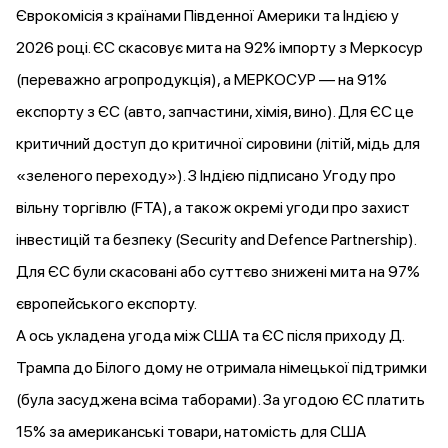
Єврокомісія з країнами Південної Америки та Індією у
2026 році. ЄС
скасовує
мита на 92% імпорту з Меркосур
(переважно агропродукція), а МЕРКОСУР — на 91%
експорту з ЄС (авто, запчастини, хімія, вино). Для ЄС це
критичний доступ до критичної сировини (літій, мідь для
«зеленого переходу»). З Індією
підписано
Угоду про
вільну торгівлю (FTA), а також окремі угоди про захист
інвестицій та безпеку (Security and Defence Partnership).
Для ЄС були скасовані або суттєво знижені мита на 97%
європейського експорту.
А ось укладена угода між США та ЄС після приходу Д.
Трампа до Білого дому не отримала німецької підтримки
(була засуджена всіма таборами). За угодою ЄС
платить
15% за американські товари, натомість для США