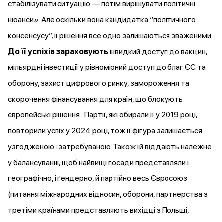
стабілізувати ситуацію — потім вирішувати політичні
нюанси». Але оскільки вона кандидатка “політичного
консенсусу”, її рішення все одно залишаються зваженими.
До її успіхів зараховують
швидкий доступ до вакцин,
мільярдні інвестиції у рівномірний доступ до благ ЄС та
оборону, захист цифрового ринку, замороження та
скорочення фінансування для країн, що блокують
європейські рішення. Партії, які обирали її у 2019 році,
повторили успіх у 2024 році, тож її фігура залишається
узгодженою і затребуваною. Також їй віддають належне
у балансуванні, щоб найвищі посади представляли і
географічно, і ґендерно, й партійно весь Євросоюз
(питання міжнародних відносин, оборони, партнерства з
третіми країнами представляють вихідці з Польщі,