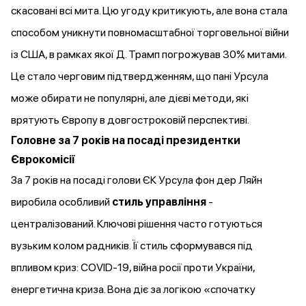
скасовані всі мита. Цю угоду критикують, але вона стала
способом уникнути повномасштабної торговельної війни
із США, в рамках якої Д. Трамп погрожував 30% митами.
Це стало черговим підтвердженням, що пані Урсула
може обирати не популярні, але дієві методи, які
врятують Європу в довгостроковій перспективі.
Головне за 7 років на посаді президентки
Єврокомісії
За 7 років на посаді голови ЄК Урсула фон дер Ляйн
виробила особливий
стиль управління
-
централізований. Ключові рішення часто готуються
вузьким колом радників. Її стиль сформувався під
впливом криз: COVID-19, війна росії проти України,
енергетична криза. Вона діє за логікою «спочатку