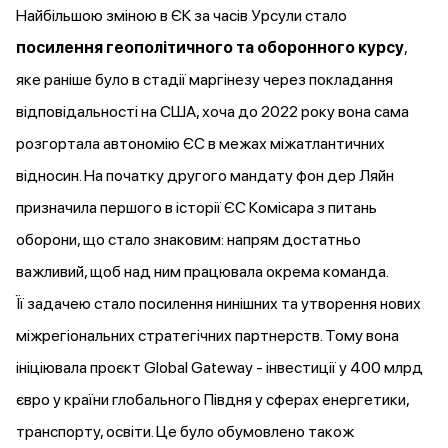
Найбільшою зміною в ЄК за часів Урсули стало
посилення геополітичного та оборонного курсу
,
яке раніше було в стадії маргінезу через покладання
відповідальності на США, хоча до 2022 року вона сама
розгортала автономію ЄС в межах міжатлантичних
відносин. На початку другого мандату фон дер Ляйн
призначила
першого в історії ЄС Комісара з питань
оборони, що стало знаковим: напрям достатньо
важливий, щоб над ним працювала окрема команда.
Її задачею стало посилення нинішних та утворення нових
міжрегіональних стратегічних партнерств. Тому вона
ініціювала
проєкт Global Gateway - інвестиції у 400 млрд
євро у країни глобального Півдня у сферах енергетики,
транспорту, освіти. Це було обумовлено також