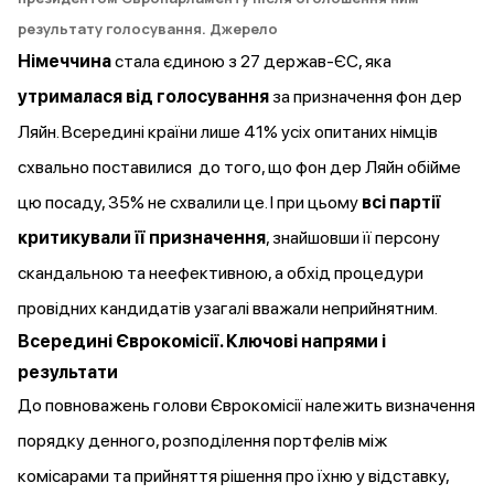
результату голосування.
Джерело
Німеччина
стала єдиною з 27 держав-ЄС, яка
утрималася від голосування
за призначення фон дер
Ляйн. Всередині країни лише 41% усіх опитаних німців
схвально
поставилися
до того, що фон дер Ляйн обійме
цю посаду, 35% не схвалили це. І при цьому
всі партії
критикували її призначення
, знайшовши її персону
скандальною та неефективною, а обхід процедури
провідних кандидатів узагалі вважали неприйнятним.
Всередині Єврокомісії. Ключові напрями і
результати
До повноважень голови Єврокомісії
належить
визначення
порядку денного, розподілення портфелів між
комісарами та прийняття рішення про їхню у відставку,