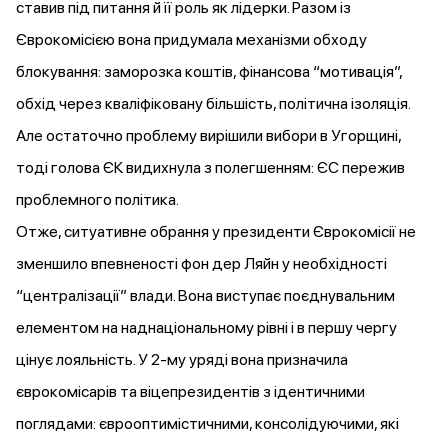
ставив під питання й її роль як лідерки. Разом із
Єврокомісією вона
придумала
механізми обходу
блокування: заморозка коштів, фінансова “мотивація”,
обхід через кваліфіковану більшість, політична ізоляція.
Але остаточно проблему вирішили вибори в Угорщині,
тоді голова ЄК видихнула з полегшенням: ЄС пережив
проблемного політика.
Отже, ситуативне обрання у президенти Єврокомісії не
зменшило впевненості фон дер Ляйн у необхідності
“централізації” влади. Вона виступає поєднувальним
елементом на наднаціональному рівні і в першу чергу
цінує лояльність. У 2-му уряді вона призначила
єврокомісарів та віцепрезидентів з ідентичними
поглядами: єврооптимістичними, консолідуючими, які