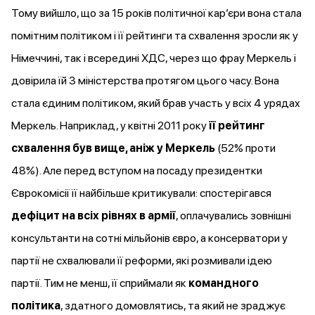
Тому вийшло, що за 15 років політичної карʼєри вона стала
помітним політиком і її рейтинги та схвалення зросли як у
Німеччині, так і всередині ХДС, через що фрау Меркель і
довірила їй 3 міністерства протягом цього часу. Вона
стала єдиним політиком, який брав участь у всіх 4 урядах
Меркель. Наприклад, у квітні 2011 року
її рейтинг
схвалення
був
вище, аніж у Меркель
(52% проти
48%). Але перед вступом на посаду президентки
Єврокомісії її найбільше критикували:
спостерігався
дефіцит на всіх рівнях в армії
, оплачувались зовнішні
консультанти на сотні мільйонів євро, а консерватори у
партії не схвалювали її реформи, які розмивали ідею
партії. Тим не менш, її сприймали як
командного
політика
, здатного домовлятись, та який не зраджує