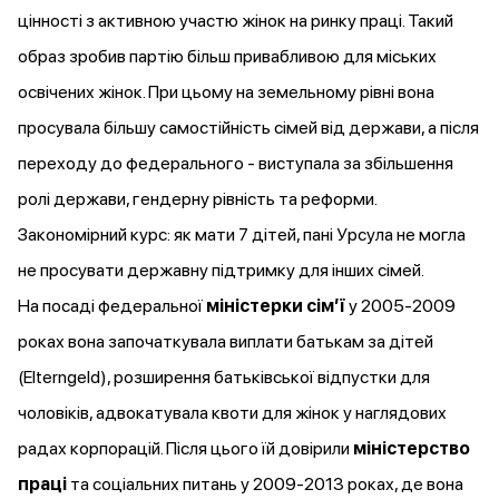
цінності з активною участю жінок на ринку праці. Такий
образ зробив партію більш привабливою для міських
освічених жінок. При цьому на земельному рівні вона
просувала більшу самостійність cімей від держави, а після
переходу до федерального - виступала за збільшення
ролі держави, гендерну рівність та реформи.
Закономірний курс: як мати 7 дітей, пані Урсула не могла
не просувати державну підтримку для інших сімей.
На посаді федеральної
міністерки сімʼї
у 2005-2009
роках вона започаткувала виплати батькам за дітей
(Elterngeld), розширення батьківської відпустки для
чоловіків, адвокатувала квоти для жінок у наглядових
радах корпорацій. Після цього їй довірили
міністерство
праці
та соціальних питань у 2009-2013 роках, де вона