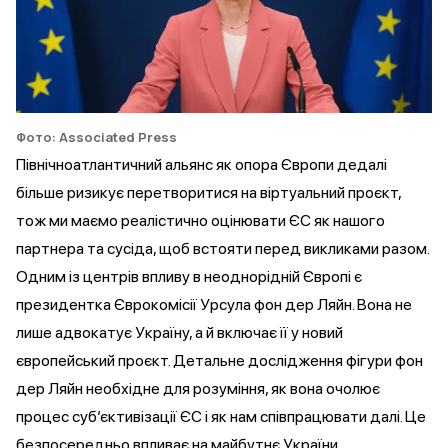
Фото: Associated Press
Північноатлантичний альянс як опора Європи дедалі
більше ризикує перетворитися на віртуальний проєкт,
тож ми маємо реалістично оцінювати ЄС як нашого
партнера та сусіда, щоб встояти перед викликами разом.
Одним із центрів впливу в неоднорідній Європі є
президентка Єврокомісії Урсула фон дер Ляйн. Вона не
лише адвокатує Україну, а й включає її у новий
європейський проєкт. Детальне дослідження фігури фон
дер Ляйн необхідне для розуміння, як вона очолює
процес субʼєктивізації ЄС і як нам співпрацювати далі. Це
безпосередньо впливає на майбутнє України.