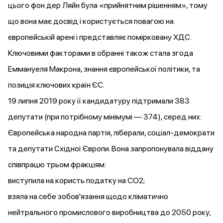
цього фон дер Ляйн була «прийнятним рішенням», тому
що вона має досвід і користується повагою на
європейській арені і представляє помірковану ХДС.
Ключовими факторами в обранні також стала згода
Еммануеля Макрона, знання європейської політики, та
позиція ключових країн ЄС.
19 липня 2019 року її кандидатуру
підтримали
383
депутати (при потрібному мінімумі — 374), серед них:
Європейська народна партія, ліберали, соціал-демократи
та депутати Східної Європи. Вона
запропонувала
віддану
співпрацю трьом фракціям:
виступила на користь податку на CO2;
взяла на себе зобов'язання щодо кліматично
нейтрального промислового виробництва до 2050 року;