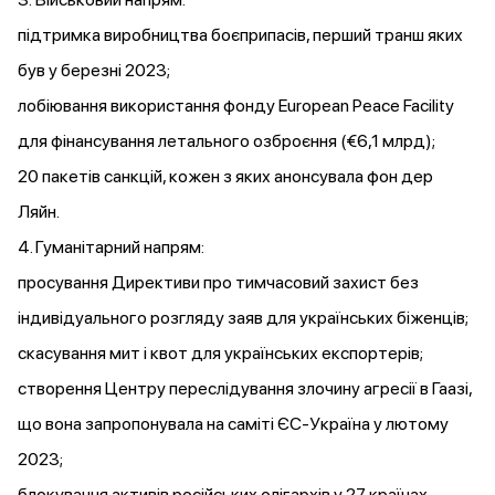
підтримка виробництва боєприпасів, перший транш яких
був у березні 2023;
лобіювання використання фонду European Peace Facility
для фінансування летального озброєння (€6,1 млрд);
20 пакетів санкцій, кожен з яких
анонсувала
фон дер
Ляйн.
4. Гуманітарний напрям:
просування
Директиви
про тимчасовий захист без
індивідуального розгляду заяв для українських біженців;
скасування мит і квот для українських експортерів;
створення Центру переслідування злочину агресії в Гаазі,
що вона
запропонувала
на саміті ЄС-Україна у лютому
2023;
блокування
активів російських олігархів у 27 країнах.