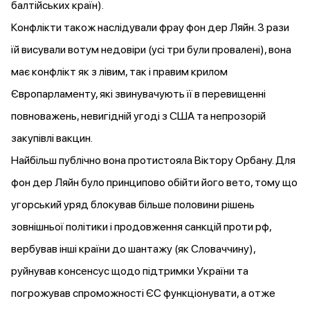
балтійських країн).
Конфлікти також наслідували фрау фон дер Ляйн. 3 рази
їй
висували
вотум недовіри (усі три були провалені), вона
має конфлікт як з лівим, так і правим крилом
Європарламенту, які звинувачують її в перевищенні
повноважень, невигідній угоді з США та непрозорій
закупівлі вакцин.
Найбільш публічно вона протистояла Віктору Орбану. Для
фон дер Ляйн було принципово обійти його вето, тому що
угорський уряд
блокував
більше половини рішень
зовнішньої політики і продовження санкцій проти рф,
вербував інші країни до шантажу (як Словаччину),
руйнував
консенсус щодо підтримки України та
погрожував спроможності ЄС функціонувати, а отже