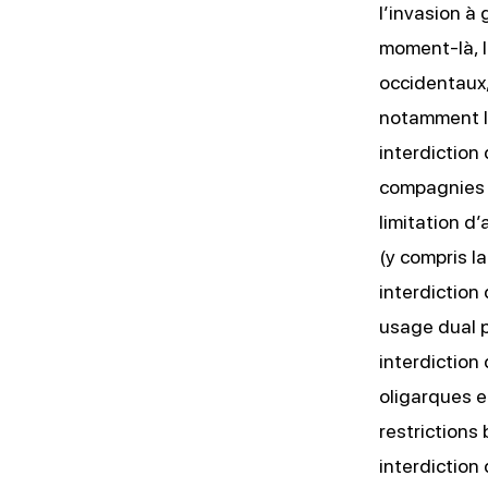
l’invasion à 
moment-là, l
occidentaux
notamment le
interdiction
compagnies p
limitation 
(y compris l
interdiction
usage dual p
interdiction
oligarques e
restrictions
interdiction