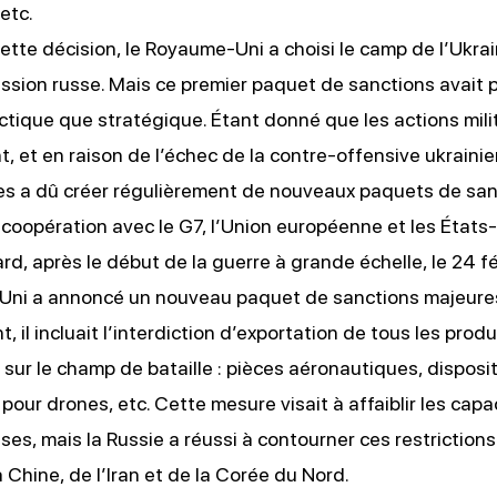
etc.
ette décision, le Royaume-Uni a choisi le camp de l’Ukrai
ession russe. Mais ce premier paquet de sanctions avait 
ctique que stratégique. Étant donné que les actions mili
t, et en raison de l’échec de la contre-offensive ukraini
es a dû créer régulièrement de nouveaux paquets de san
 coopération avec le G7, l’Union européenne et les États-
ard, après le début de la guerre à grande échelle, le 24 f
Uni a annoncé
un nouveau paquet de sanctions majeure
 il incluait l’interdiction d’exportation de tous les produi
 sur le champ de bataille : pièces aéronautiques, disposit
our drones, etc. Cette mesure visait à affaiblir les capa
sses, mais la Russie a réussi à contourner ces restriction
 Chine, de l’Iran et de la Corée du Nord.