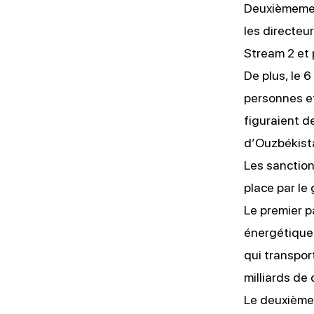
Deuxièmemen
les directeu
Stream 2 et 
De plus, le 
personnes et
figuraient d
d’Ouzbékista
Les sanction
place par le
Le premier 
énergétiques
qui transpor
milliards de 
Le deuxième