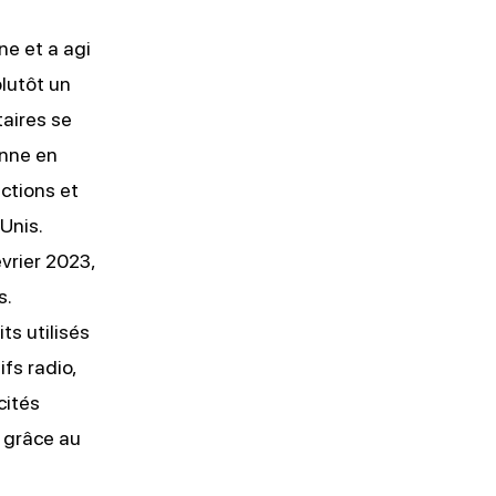
ne et a agi
plutôt un
taires se
enne en
ctions et
Unis.
évrier 2023,
s.
ts utilisés
ifs radio,
cités
s grâce au