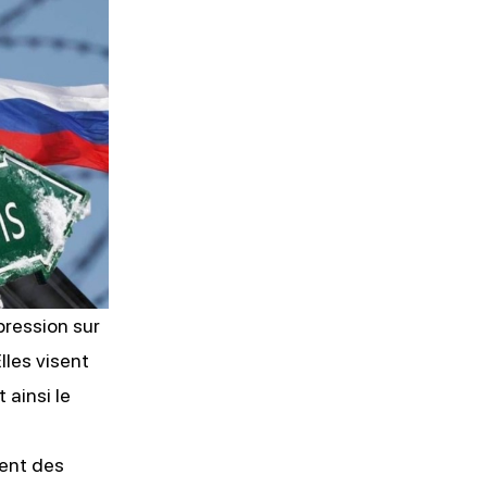
'ABONNER
pression sur
lles visent
 ainsi le
ment des