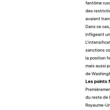
fantôme russ
des restrict
avaient tran
Dans ce cas,
infligeant un
L’intensific
sanctions co
la position 
mais aussi pa
de Washingto
Les points 
Premièremen
du reste de l
Royaume-Uni 