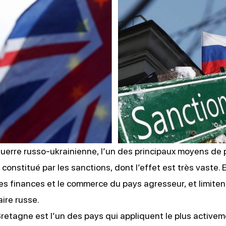
S
uerre russo-ukrainienne, l’un des principaux moyens de 
 constitué par les sanctions, dont l’effet est très vaste. E
les finances et le commerce du pays agresseur, et limitent
aire russe.
etagne est l’un des pays qui appliquent le plus active