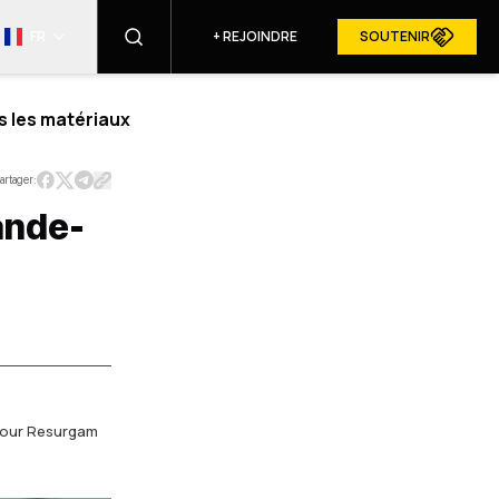
FR
+
REJOINDRE
SOUTENIR
s les matériaux
TROUVER
artager:
rande-
RESURGAM DANS LES MÉDIAS
U SITE
 pour Resurgam