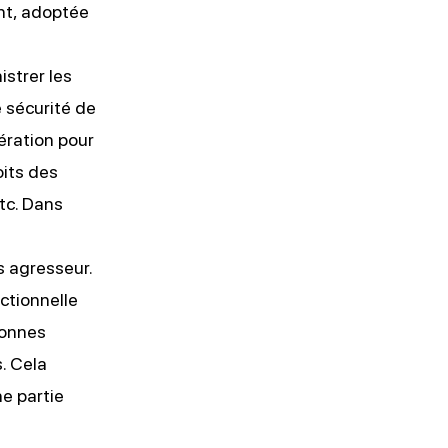
nt,
adoptée
strer les
e sécurité de
ération pour
oits des
etc. Dans
s agresseur.
ctionnelle
sonnes
s. Cela
ne partie