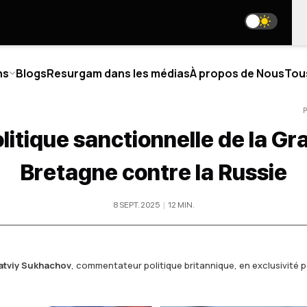
ns
Blogs
Resurgam dans les médias
À propos de Nous
Tou
P
litique sanctionnelle de la G
TIQUE
BLOGS
Bretagne contre la Russie
PROPOS DE NOUS
NOS RÉSEAUX SOCIAUX
8 SEPT. 2025
|
12
MIN
.
I SOMMES-NOUS
R TEAM
media@resurgamhub.org
NIOR ANALYSTS
CONDITIONS D'UTILISATION DES MATÉRIAUX D
LLABORATIONS
VENEZ AUTEUR
tviy Sukhachov
,
commentateur politique britannique, en exclusivité
OIGNEZ L'ÉQUIPE
BULLETIN
NTACTS