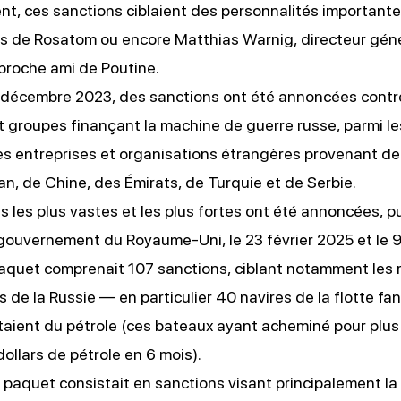
t, ces sanctions ciblaient des personnalités important
rs de Rosatom ou encore Matthias Warnig, directeur gén
proche ami de Poutine.
6 décembre 2023,
des sanctions ont été annoncées
contr
 groupes finançant la machine de guerre russe, parmi l
es entreprises et organisations étrangères provenant de 
n, de Chine, des Émirats, de Turquie et de Serbie.
s les plus vastes et les plus fortes ont été annoncées, p
 gouvernement du Royaume-Uni, le 23 février 2025 et le 
paquet
comprenait 107 sanctions, ciblant notamment les 
 de la Russie — en particulier 40 navires de la flotte fa
taient du pétrole (ces bateaux ayant acheminé pour plus
dollars de pétrole en 6 mois).
 paquet
consistait en sanctions visant principalement la 