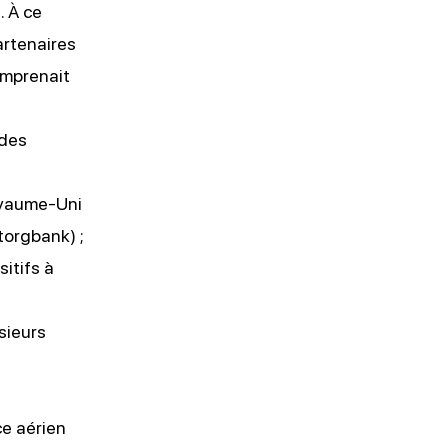
. À ce
artenaires
mprenait
 des
oyaume-Uni
torgbank) ;
itifs à
sieurs
ce aérien