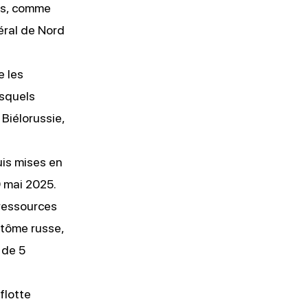
es, comme
éral de Nord
e les
esquels
Biélorussie,
uis mises en
9 mai 2025.
ressources
ntôme russe,
 de 5
flotte