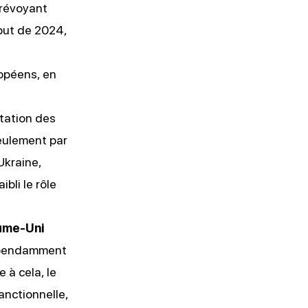
prévoyant
ébut de 2024,
ropéens, en
ntation des
seulement par
Ukraine,
bli le rôle
aume-Uni
dépendamment
 à cela, le
anctionnelle,