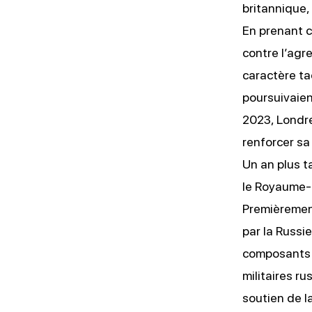
britannique, 
En prenant c
contre l’agr
caractère ta
poursuivaien
2023, Londr
renforcer sa
Un an plus t
le Royaume-
Premièrement,
par la Russie
composants p
militaires ru
soutien de la