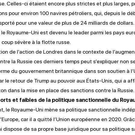
e. Celles-ci étaient encore plus strictes et plus larges, 
ions pour environ 100 navires pétroliers, qui, depuis le d
sporté pour une valeur de plus de 24 milliards de dollars.
 le Royaume-Uni est devenu le leader parmi les pays eu
 coup sévère à la flotte russe.
ation de l’action de Londres dans le contexte de l’augme
ntre la Russie ces derniers temps peut s’expliquer non 
ferme du gouvernement britannique dans son soutien à l’
r le retour de Trump au pouvoir aux États-Unis, qui a affai
n dans la mise en place des sanctions contre la Russie.
forts et faibles de la politique sanctionnelle du Roy
t, le Royaume-Uni mène sa politique sanctionnelle in
’Europe, car il a quitté l’Union européenne en 2020. Grâce
dispose de sa propre base juridique pour sa politique s