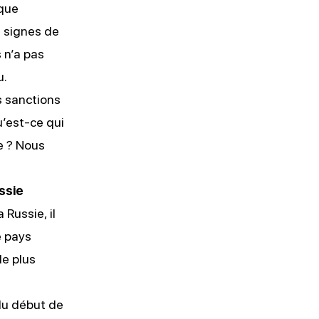
ique
s signes de
 n’a pas
u.
s sanctions
u’est-ce qui
e ? Nous
ssie
Russie, il
e pays
le plus
 du début de