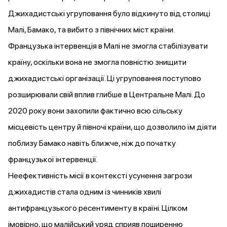
Джихадистські угруповання було відкинуто від столиці
Малі, Бамако, та вибито з північних міст країни.
Французька інтервенція в Малі не змогла стабілізувати
країну, оскільки вона не змогла повністю знищити
джихадистські організації. Ці угруповання поступово
розширювали
свій вплив глибше в Центральне Малі. До
2020 року вони
захопили
фактично всю сільську
місцевість центру й півночі країни, що дозволило їм
діяти
поблизу Бамако навіть ближче, ніж до початку
французької інтервенції.
Неефективність місії в контексті усунення загрози
джихадистів
стала
одним із чинників хвилі
антифранцузького ресентименту в країні. Цілком
імовірно, що малійський уряд сприяв поширенню