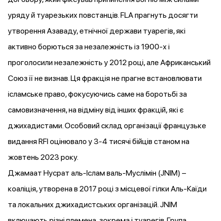
уряду й туарезьких повстанців. FLA прагнуть досягти
утворення Азаваду, етнічної держави туарегів, які
активно
борються
за незалежність із 1900-х і
проголосили незалежність у 2012 році, але Африканський
Союз її
не визнав
. Ця фракція не прагне встановлювати
ісламське право, фокусуючись саме на боротьбі за
самовизначення, на відміну від інших фракцій, які є
джихадистами. Особовий склад організації французьке
видання RFI
оцінювало
у 3-4 тисячі бійців станом на
жовтень 2023 року.
Джамаат Нусрат аль-Іслам валь-Муслімін (JNIM) –
коаліція,
утворена
в 2017 році з місцевої гілки Аль-Каїди
та локальних джихадистських організацій. JNIM
включають
різні племена, зокрема і туарегів. Група