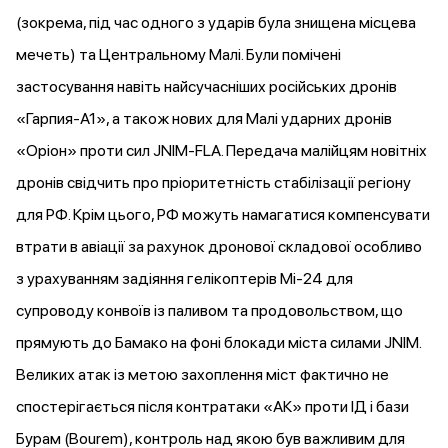
(зокрема, під час одного з ударів
була знищена
місцева
мечеть) та Центральному Малі. Були
помічені
застосування навіть найсучасніших російських дронів
«Гарпия-А1», а також нових для Малі ударних дронів
«Оріон» проти сил JNIM-FLA. Передача малійцям новітніх
дронів свідчить про пріоритетність стабілізації регіону
для РФ. Крім цього, РФ можуть намагатися компенсувати
втрати в авіації за рахунок дронової складової особливо
з урахуванням задіяння гелікоптерів Мі-24
для
супроводу
конвоїв із паливом та продовольством, що
прямують до Бамако на фоні блокади міста силами JNIM.
Великих атак із метою захоплення міст фактично не
спостерігається після контратаки «АК» проти ІД і бази
Бурам (Bourem), контроль над якою був важливим для