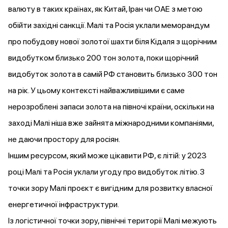
валюту в таких країнах, як Китай, Іран чи ОАЕ з метою
обійти західні санкції. Малі та Росія уклали меморандум
про побудову нової золотої шахти біля Кідаля з щорічним
видобутком близько 200 тон золота, поки щорічний
видобуток золота в самій РФ становить близько 300 тон
на рік. У цьому контексті найважливішими є саме
нерозроблені запаси золота на півночі країни, оскільки на
заході Малі ніша вже зайнята міжнародними компаніями,
не даючи простору для росіян.
Іншим ресурсом, який може цікавити РФ,
є літій
: у 2023
році Малі та Росія уклали угоду про видобуток літію. З
точки зору Малі проєкт є вигідним для розвитку власної
енергетичної інфраструктури.
Із логістичної точки зору, північні території Малі межують