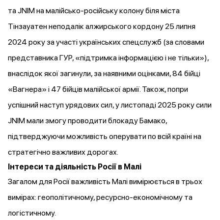
та JNIM на малійсько-російську колону біля міста
Тінзауатен неподалік алжирського кордону 25 липня
2024 року за
участі
українських спецслужб (за словами
представника ГУР, «підтримка інформацією і не тільки»),
внаслідок якої
загинули
, за наявними оцінками, 84 бійці
«Вагнера» і 47 бійців малійської армії. Також, попри
успішний наступ урядових сил, у листопаді 2025 року сили
JNIM мали змогу
проводити
блокаду Бамако,
підтверджуючи можливість оперувати по всій країні на
стратегічно важливих дорогах.
Інтереси та діяльність Росії в Малі
Загалом для Росії важливість Малі вимірюється в трьох
вимірах: геополітичному, ресурсно-економічному та
логістичному.