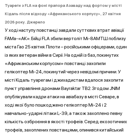
Туареги з FLA на фоні прапора Азаваду над фортом у місті
Кідаль після відходу «Африканського корпусу», 27 квітня
2026 року.
Джерело
У ході наступу повстанці завдали суттєвих втрат авіації
FAMa-«АК». Бійці FLA
збили
вертоліт Мі-8АМТШ поблизу
міста Гао 25 квітня. Пілоти – російськими офіцерами, один
із яких ветеран війни в Сирії. На одній із баз, покинутих
«Африканським корпусом» повстанці
захопили
гелікоптер Мі-24, покинутий через невідомі причини. У
місті Кідаль туарегам і джихадистам вдалося захопити
пункт управління дронами Bayraktar TB2. Згодом JNIM
опублікували кадри атаки на авіабазу в місті Севаре, в
ході якої
було пошкоджено
гелікоптер Мі-24 і 2
навчально-ударні літаки L-39, а також
захоплено
певну
кількість озброєння в якості трофеїв. Серед екозотичних
трофеїв, захоплених повстанцями,
опинився
китайський