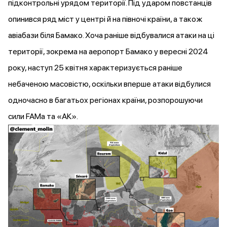
підконтрольні урядом території. Під ударом повстанців
опинився ряд міст у центрі й на півночі країни, а також
авіабази біля Бамако. Хоча раніше
відбувалися
атаки на ці
території, зокрема на аеропорт Бамако у вересні 2024
року, наступ 25 квітня характеризується раніше
небаченою масовістю, оскільки вперше атаки відбулися
одночасно в багатьох регіонах країни, розпорошуючи
сили FAMa та «АК».