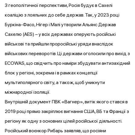
З геополітичної перспективи, Росія
будує
в Сахелі
коаліцію з лояльних до себе держав. Так, у 2023 році
Буркіна-Фасо, Нігер і Малі утворили Альянс Держав
Сахелю (AES) – у всіх державах оперують російські
військові та прийшли проросійські уряди внаслідок
військових переворотів. Ці держави оголосили про вихід з
ECOWAS, що свідчить про наміри збудувати антизахідний
блок у регіоні, зокрема і в рамках концепції
мультиполярного світу, а також, щоб
уникнути
міжнародної ізоляції.
Внутрішній документ ПВК «Вагнер»
, витік якого стався в
2019 році прямо закріплює вигнання США, ВБ та Франції з
регіону як одну з основних цілей російської діяльності.
Російський воєнкор Рибарь заявляв, що росіяни