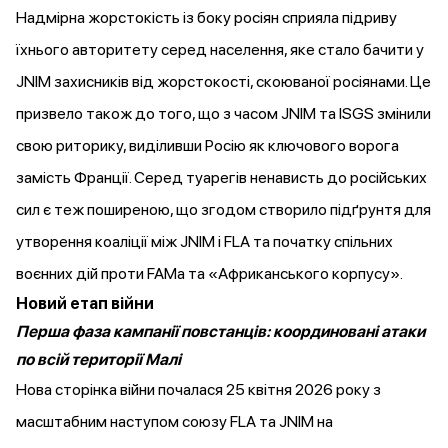
Надмірна жорстокість із боку росіян сприяла підриву
їхнього авторитету серед населення, яке стало бачити у
JNIM захисників від жорстокості, скоюваної росіянами. Це
призвело також до того, що з часом JNIM та ISGS
змінили
свою риторику, виділивши Росію як ключового ворога
замість Франції. Серед туарегів ненависть до російських
сил є теж поширеною, що згодом створило підґрунтя для
утворення коаліції між JNIM і FLA та початку спільних
воєнних дій проти FAMa та «Африканського корпусу».
Новий етап війни
Перша фаза кампанії повстанців: координовані атаки
по всій території Малі
Нова сторінка війни
почалася
25 квітня 2026 року з
масштабним наступом союзу FLA та JNIM на