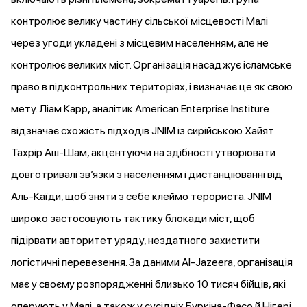
контролює
велику частину сільської місцевості Малі
через угоди укладені з місцевим населенням, але не
контролює великих міст. Організація насаджує ісламське
право в підконтрольних територіях, і визначає це як
свою
мету
. Ліам Карр, аналітик American Enterprise Institure
відзначає
схожість підходів JNIM із сирійською Хайят
Тахрір Аш-Шам, акцентуючи на здібності утворювати
довготривалі зв’язки з населенням і дистанціюванні від
Аль-Каїди, щоб зняти з себе клеймо терориста. JNIM
широко
застосовують
тактику блокади міст, щоб
підірвати авторитет уряду, нездатного захистити
логістичні перевезення. За даними Al-Jazeera, організація
має
у своєму розпорядженні близько 10 тисяч бійців, які
оперують у Малі, а також у сусідніх Буркіна-Фасо й Нігері.