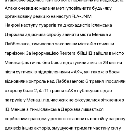
Атака очевидно мала на меті уповільнити будь-яку
організовану реакцію на наступ FLA-JNIM.
На фоні наступу туарегів та джихадистів Ісламська
Держава
здійснила спробу
зайняти міста Менака й
Лаббезанга, тимчасово захопивши міста й оточивши
гарнізони. За інформацією Reuters, бійці ІД
зайшли
в місто
Менака фактично без бою, і
відступили
з міста 29 квітня
після сутичок із підкріпленнями «АК», які також із боєм
відновили контроль
над Лаббезангою 6 травня і посилили
охорону бази. 2, 4 і 11 травня «АК»
публікував
відео
патрулів у Менаці, під час яких не фіксувалися зіткнення з
ІД. Менше з тим, Ісламська Держава лишається
серйозним гравцем у регіоні і становить постійну загрозу
для всіх інших акторів, змушуючи тримати частину сил у