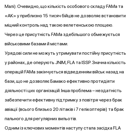
Малі). Очевидно, що кількість особового складу FAMa та
«АК» у приблизно 15 тисяч бійців не дозволяє встановити
міцний контроль над такою велетенською площею.
Через це присутність FAMa здебільшого обмежується
військовими базами й містами.
Урядові сили не можуть утримувати постійну присутність
у районах, де оперують JNIM, FLA та ISSP. Значна кількість
операцій FAMa закінчується відведенням військ назад на
бази, що не дозволяє Бамако ефективно протидіяти
діяльності цих організацій. Інша проблема –
нездатність
забезпечити ефективну підтримку з повітря через брак
авіації (всього близько 20 літаків і 7 гелікоптерів) та брак
пального для регулярних вильотів.
Одним із ключових моментів наступу
стала
засідка FLA