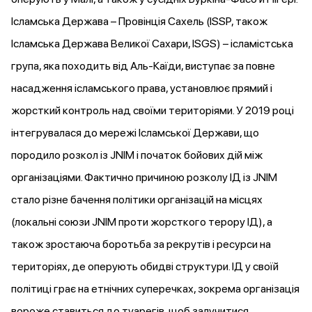
Ісламська Держава – Провінція Сахель (ISSP, також
Ісламська Держава Великої Сахари, ISGS) – ісламістська
група, яка походить від Аль-Каїди,
виступає
за повне
насадження ісламського права,
установлює
прямий і
жорсткий контроль над своїми територіями. У 2019 році
інтегрувалася
до мережі Ісламської Держави, що
породило розкол із JNIM і початок бойових дій між
організаціями. Фактично причиною розколу ІД із JNIM
стало
різне бачення політики організацій на місцях
(локальні союзи JNIM проти жорсткого терору ІД), а
також зростаюча боротьба за рекрутів і ресурси на
територіях, де оперують обидві структури. ІД у своїй
політиці
грає
на етнічних суперечках, зокрема організація
вороже ставиться до туарегів, щоб залучитися