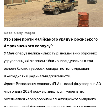
Фото: Getty Images
Хто воює проти малійського уряду й російського
Африканського корпусу?
У Малі оперує велика кількість різноманітних збройних
угруповань, які з плином війни консолідувалися в три
основні блоки: туарезькі сепаратисти, помірковані
джихадисти й радикальні джихадисти.
Фронт Визволення Азаваду (FLA) – коаліція,
утворена
30
листопада 2024 року з різних груп туарегів, які
об’єдналися через розрив Малі
Алжирського мирного
договору
, який фіксував припинення вогню між силами