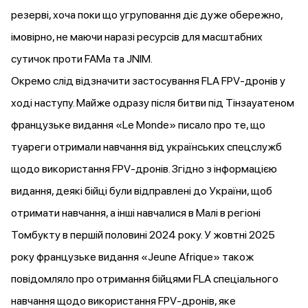
резерві, хоча поки що угруповання діє дуже обережно,
імовірно, не маючи наразі ресурсів для масштабних
сутичок проти FAMa та JNIM.
Окремо слід відзначити
застосування
FLA FPV-дронів у
ході наступу. Майже одразу після битви під Тінзауатеном
французьке видання «Le Monde»
писало
про те, що
туареги отримали навчання від українських спецслужб
щодо використання FPV-дронів. Згідно з інформацією
видання, деякі бійці були відправлені до України, щоб
отримати навчання, а інші навчалися в Малі в регіоні
Томбукту в першій половині 2024 року. У жовтні 2025
року французьке видання «Jeune Afrique» також
повідомляло
про отримання бійцями FLA спеціального
навчання щодо використання FPV-дронів, яке