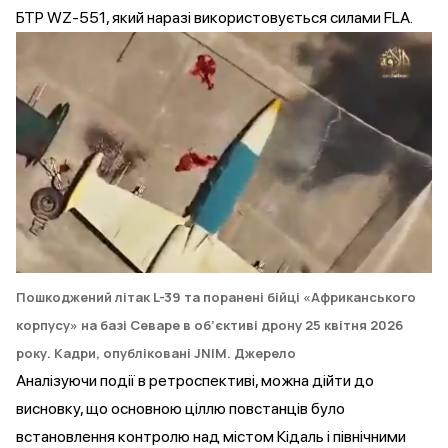
БТР WZ-551, який наразі використовується силами FLA.
Пошкоджений літак L-39 та поранені бійці «Африканського
корпусу» на базі Севаре в об’єктиві дрону 25 квітня 2026
року. Кадри, опубліковані JNIM.
Джерело
Аналізуючи події в ретроспективі, можна дійти до
висновку, що основною ціллю повстанців було
встановлення контролю над містом Кідаль і північними