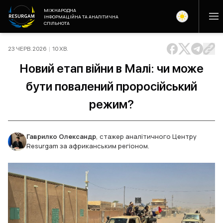
МІЖНАРОДНА
ІНФОРМАЦІЙНА ТА АНАЛІТИЧНА
СПІЛЬНОТА
23 ЧЕРВ. 2026
|
10
ХВ
.
Новий етап війни в Малі: чи може
бути повалений проросійський
режим?
Гаврилко Олександр
,
стажер аналітичного Центру
Resurgam за африканським регіоном.