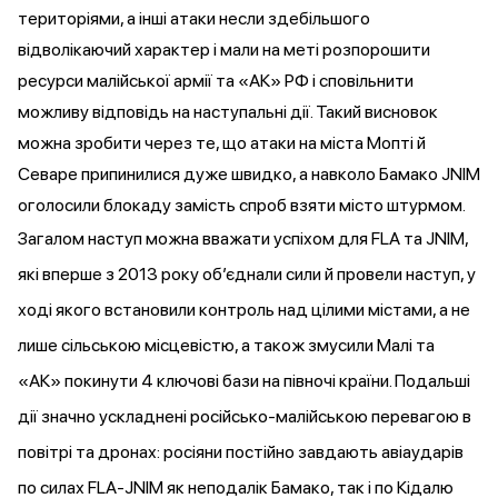
територіями, а інші атаки несли здебільшого
відволікаючий характер і мали на меті розпорошити
ресурси малійської армії та «АК» РФ і сповільнити
можливу відповідь на наступальні дії. Такий висновок
можна зробити через те, що атаки на міста Мопті й
Севаре
припинилися
дуже швидко, а навколо Бамако JNIM
оголосили блокаду замість спроб взяти місто штурмом.
Загалом наступ можна вважати успіхом для FLA та JNIM,
які вперше з 2013 року об’єднали сили й провели наступ, у
ході якого встановили контроль над цілими містами, а не
лише сільською місцевістю, а також змусили Малі та
«АК»
покинути
4 ключові бази на півночі країни. Подальші
дії значно ускладнені російсько-малійською перевагою в
повітрі та дронах: росіяни постійно
завдають
авіаударів
по силах FLA-JNIM як неподалік Бамако, так і по Кідалю