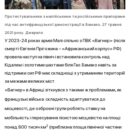
Протестувальники з малійськими та російськими прапорами
під час антифранцузької демонстрації в Бамако, 27 травня
2021 року.
Джерело
У 2023-24 роках армія Малі спільно з ПВК «Вагнер» (після
смерті Євгенія Прігожина – «Африканський корпус» РФ)
провела
наступ на північ і встановила контроль над
Кідалем і золотими шахтами біля Гао. Бамако навіть за
підтримки сил РФ має складнощі з утриманням територій
за межами великих міст.
«Вагнер» в Африці
зіткнувся
з такими ж проблемами, як
французькі війська: складність адаптуватися до
місцевості, де озброєні групи роблять ставку на
мобільність і пересування лісистою місцевістю на площі
2
понад 800 тисяч км
(приблизна площа північної частини