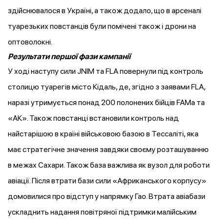
здійснювалося в Україні, а також додало, що в арсеналі
туарезьких повстанців були помічені також і дрони на
оптоволокні.
Результати першої фази кампанії
У ході наступу сили JNIM та FLA повернули під контроль
столицю туарегів місто Кідаль, де, згідно з заявами FLA,
наразі
утримується
понад 200 полонених бійців FAMa та
«АК». Також повстанці
встановили
контроль над
найстарішою в країні військовою базою в Тессаліті, яка
має стратегічне значення завдяки своєму розташуванню
в межах Сахари. Також база важлива як вузол для роботи
авіації. Після втрати бази сили «Африканського корпусу»
домовилися
про відступ у напрямку Гао. Втрата авіабази
ускладнить надання повітряної підтримки малійським