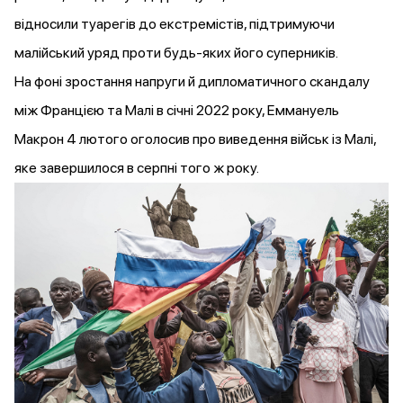
відносили
туарегів до екстремістів, підтримуючи
малійський уряд проти будь-яких його суперників.
На фоні зростання напруги й
дипломатичного скандалу
між Францією та Малі в січні 2022 року, Еммануель
Макрон 4 лютого
оголосив
про виведення військ із Малі,
яке
завершилося
в серпні того ж року.