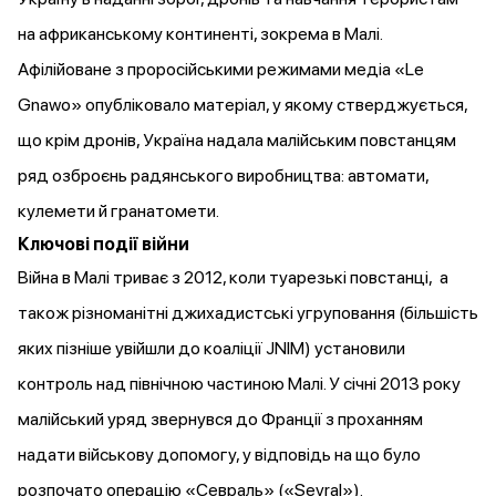
на африканському континенті, зокрема в Малі.
Афілійоване з проросійськими режимами медіа «Le
Gnawo»
опубліковало
матеріал, у якому стверджується,
що крім дронів, Україна надала малійським повстанцям
ряд озброєнь радянського виробництва: автомати,
кулемети й гранатомети.
Ключові події війни
Війна в Малі триває з 2012, коли туарезькі повстанці, а
також різноманітні джихадистські угруповання (більшість
яких пізніше увійшли до коаліції JNIM)
установили
контроль над північною частиною Малі. У січні 2013 року
малійський уряд
звернувся
до Франції з проханням
надати військову допомогу, у відповідь на що було
розпочато операцію «Севраль» («Sevral»).