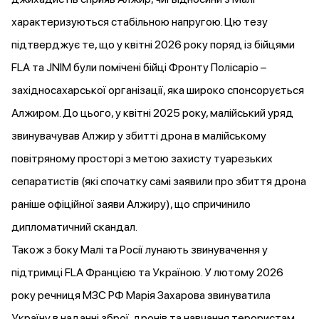
характеризуються стабільною напругою. Цю тезу
підтверджує те, що у квітні 2026 року поряд із бійцями
FLA та JNIM
були помічені
бійці Фронту Полісаріо –
західносахарської організації, яка широко спонсорується
Алжиром. До цього, у квітні 2025 року, малійський уряд
звинувачував
Алжир у збитті дрона в малійському
повітряному просторі з метою захисту туарезьких
сепаратистів (які спочатку самі заявили про збиття дрона
раніше офіційної заяви Алжиру), що спричинило
дипломатичний скандал.
Також з боку Малі та Росії
лунають
звинувачення у
підтримці FLA Францією та Україною. У лютому 2026
року речниця МЗС РФ Марія Захарова
звинуватила
Україну в наданні зброї, дронів та навчання терористам