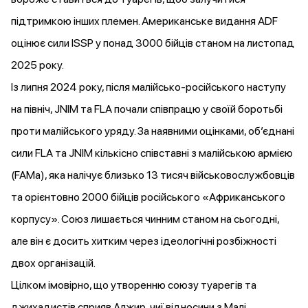
підтримкою інших племен. Американське видання ADF
оцінює
сили ISSP у понад 3000 бійців станом на листопад
2025 року.
Із липня 2024 року, після малійсько-російського наступу
на північ, JNIM та FLA
почали
співпрацю у своїй боротьбі
проти малійського уряду. За наявними оцінками, об’єднані
сили FLA та JNIM кількісно співставні з малійською армією
(FAMa), яка
налічує
близько 13 тисяч військовослужбовців
та
орієнтовно 2000 бійців
російського «Африканського
корпусу». Союз лишається чинним станом на сьогодні,
але він є досить хитким через ідеологічні розбіжності
двох організацій.
Цілком імовірно, що утворенню союзу туарегів та
джихадистів
сприяв
Алжир, чиї відносини з Малі