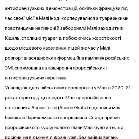
антифранцузьких демонстрацій, оскільки французи під
час своєї місії в Малі іноді
кооперувалися
з туарезькими
повстанцями на півночі й
забороняли
Малі заходити в
Кідаль, столицю туарегів, побоюючись жорстокості
щодо місцевого населення. У цей же час у Малі
розгорталася
широка інформаційна кампанія російських
ЗМІ, спрямована на поширення проросійських і
антифранцузьких наративів.
Унаслідок двох військових переворотів у Малі в 2020-21
роках і приходу до влади в Малі проросійського
полковника Ассімі Гоіти (Assimi Goïta) відносини між
Бамако й Парижем різко
погіршилися
. Серед причин
проросійського курсу нового глави Малі було й те, що
росіяни, на відміну від французів, без зайвих вагань