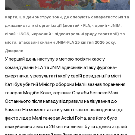
Карта, що демонструє зони, де оперують сепаратистські та
джихадистстькі організації (жовтий - FLA, чорний - JNIM,
сірий - ISGS, червоний - підконтрольні уряду території) та
міста, атаковані силами JNIM-FLA 25 квітня 2026 року.
Джерело
У перший день наступу з метою посіяти хаос у
командуванні FLA та JNIM здійснили атаку фургона-
смертника, у результаті якої у своїй резиденції в місті
Каті
був убитий Міністр оборони Малі
і
зазнав
поранення
генерал Модібо Коне, керівник Служби безпеки Малі.
Останнього після нападу відправили на лікування до
Бамако. На момент атаки у місті також знаходився і де-
факто лідер Малі генерал Ассімі Гоіта, але його було
евакуйовано з міста 26 квітня: він міг бути однією з цілей
атаки, але відомостей про його поранення не надходило.