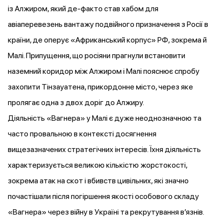
із Алжиром, який де-факто
став хабом
для
авіаперевезень вантажу подвійного призначення з Росії в
країни, де оперує «Африканський корпус» РФ, зокрема й
Малі. Припущення, що росіяни прагнули встановити
наземний коридор між Алжиром і Малі пояснює спробу
захопити Тінзауатена, прикордонне місто, через яке
пролягає одна з двох доріг до Алжиру.
Діяльність «Вагнера» у Малі є дуже неоднозначною та
часто провальною в контексті досягнення
вищезазначених стратегічних інтересів. Їхня діяльність
характеризується
великою кількістю жорстокості,
зокрема атак на скот і вбивств цивільних, які значно
почастішали після погіршення якості особового складу
«Вагнера» через війну в Україні та рекрутування в’язнів.