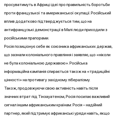
просуватимуть в Африці ідеї про правильність боротьби
проти французької та американської окупації. Російський
вплив додатково підтверджується тим, що на
антифранцузькі демонстрації в Малі люди
приходили
з
російськими прапорами.
Росія
позиціонує себе
як союзника африканських держав,
що зазнали колоніального правління і заявляє, що «ніколи
не була колоніальною державою». Російська
інформаційна кампанія спирається також на «традиційні
цінності» на противагу західному лібералізму.
Також, продовжуючи свою активність навіть після
значних втрат під Тінзауатеном, Росія
посилає
важливий
сигнал іншим африканським країнам: Росія – надійний
партнер, який підтримує африканські уряди навіть, якщо