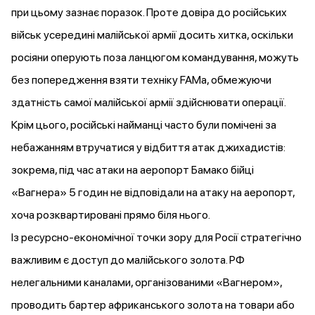
при цьому зазнає поразок. Проте довіра до російських
військ усередині малійської армії досить хитка, оскільки
росіяни
оперують
поза ланцюгом командування, можуть
без попередження взяти техніку FAMa, обмежуючи
здатність самої малійської армії здійснювати операції.
Крім цього, російські найманці часто були помічені за
небажанням втручатися у відбиття атак джихадистів:
зокрема, під час атаки на аеропорт Бамако бійці
«Вагнера» 5 годин
не відповідали
на атаку на аеропорт,
хоча розквартировані прямо біля нього.
Із ресурсно-економічної точки зору для Росії стратегічно
важливим є
доступ до малійського золота. РФ
нелегальними каналами, організованими «Вагнером»,
проводить бартер африканського золота на товари або