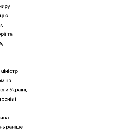
миру
кцію
е,
рії та
е,
.
міністр
ом на
ги Україні,
ронів і
тина
нь раніше