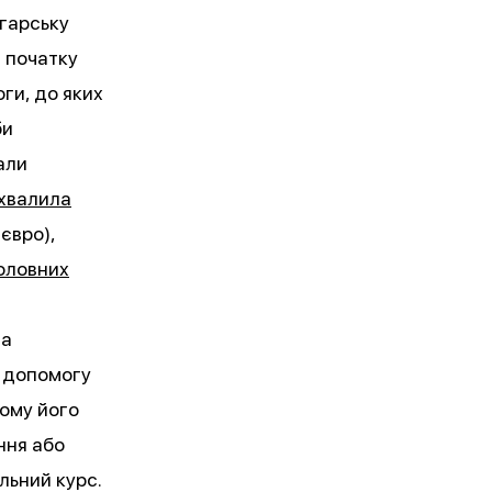
лгарську
з початку
оги, до яких
би
али
хвалила
євро),
оловних
та
 допомогу
тому його
ння або
льний курс.