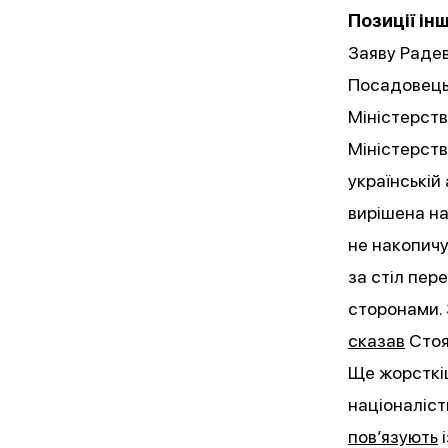
Позиції ін
Заяву Радев
Посадовец
Міністерств
Міністерств
українській 
вирішена на
не накопичу
за стіл пер
сторонами.
сказав
Стоя
Ще жорсткі
націоналіст
пов’язують
і