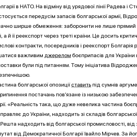
гарії в НАТО. На відміну від урядової лінії Радева і С
тосується передусім запасів болгарської армії, Від
ачно ширше обмеження: заборонити не лише прямий
і, а й її реекспорт через треті країни. Це досить крити
слові контракти, посередників і реекспорт Болгарія 
шатися важливим
джерелом
боєприпасів для України н
поставки були під питанням. Тому ініціатива Відродже
безпечнішою.
стина болгарської опозиції
ставить
під сумнів аргум
припинення постачань пов’язане із низькою забезпече
рії. «Реальність така, що дуже невелика частина боєпр
дправляє до України, надходить зі складів болгарської
 Решта надходить від болгарської промисловості, від
утат від Демократичної Болгарії Івайло Мірчев. За йо