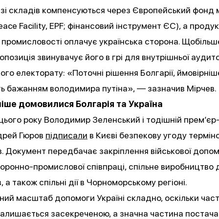
 зі складів компенсуються через Європейський фонд 
eace Facility, EPF; фінансовий інструмент ЄС), а проду
 промисловості оплачує українська сторона. Щобільш
опозиція звинувачує його в грі для внутрішньої аудито
ого електорату: «Поточні рішення Болгарії, ймовірніш
ть бажанням володимира путіна», — зазначив Мірчев
іше домовилися Болгарія та Україна
цього року Володимир Зеленський і тодішній прем’єр-
ндрей Гюров
підписали
в Києві безпекову угоду термін
в. Документ передбачає закріплення військової допомо
оронно-промислової співпраці, спільне виробництво д
, а також спільні дії в Чорноморському регіоні.
ний масштаб допомоги Україні складно, оскільки час
залишається засекреченою, а значна частина постача