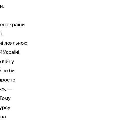
и.
ент країни
ї.
ні лояльною
 Україні,
 війну
, якби
просто
х», —
 Тому
курсу
 на