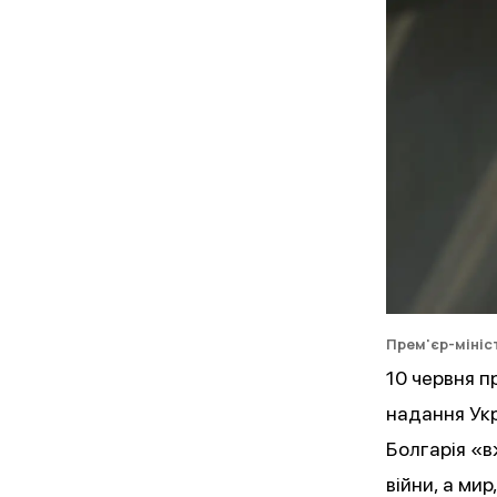
Прем'єр-мініс
10 червня п
надання Укра
Болгарія «в
війни, а ми