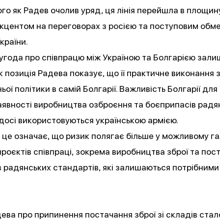
ого як Радев очолив уряд, ця лінія перейшла в площину
акцентом на переговорах з росією та поступовим об
країни.
угода про співпрацю між Україною та Болгарією зал
ак позиція Радева показує, що її практичне виконання
ьої політики в самій Болгарії. Важливість Болгарії для
аявності виробництва озброєння та боєприпасів радя
 досі використовуються українською армією.
 це означає, що ризик полягає більше у можливому г
роєктів співпраці, зокрема виробництва зброї та пос
 радянських стандартів, які залишаються потрібними 
ева про припинення постачання зброї зі складів стал