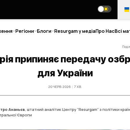
ження
Регіони
Блоги
Resurgam у медіа
Про Нас
Всі ма
Поді
рія припиняє передачу озб
АТТІ
ПОГЛЯД ЗАСНОВНИКА
для України
РО НАС
МИ У СОЦМЕРЕЖАХ
20 ЧЕРВ. 2026
|
7
ХВ
.
О МИ
АША КОМАНДА
media@resurgamhub.org
ОЛОДШІ АНАЛІТИКИ
ПРАВИЛА ВИКОРИСТАННЯ МАТЕРІАЛІВ С
ІВПРАЦІ
тро Ананьєв
,
штатний аналітик Центру “Resurgam” з політики країн
ТАТИ АВТОРОМ
тральної Європи
ОЄДНАТИСЬ ДО
РОЗСИЛКА НОВИН
ОМАНДИ
ОНТАКТИ