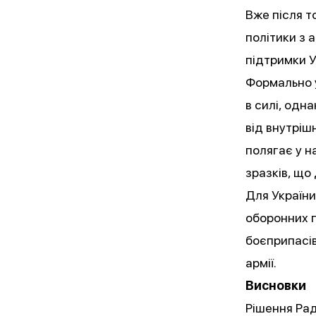
Вже після т
політики з 
підтримки У
Формально 
в силі, одн
від внутрішн
полягає у н
зразків, що
Для України
оборонних п
боєприпасів
армії.
Висновки
Рішення Рад