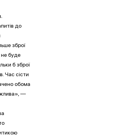
.
апитів до
и
льше зброї
і не буде
льки б зброї
. Час сісти
начено обома
ажлива», —
ва
то
ритикою