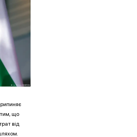
САТИСЬ
припиняє
 тим, що
трат від
шляхом.