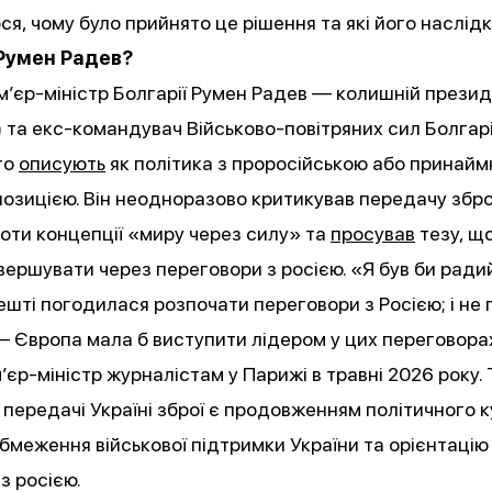
я, чому було прийнято це рішення та які його наслідк
 Румен Радев?
’єр-міністр Болгарії Румен Радев — колишній презид
 та екс-командувач Військово-повітряних сил Болгарі
то
описують
як політика з проросійською або принайм
озицією. Він неодноразово критикував передачу зброї
оти концепції «миру через силу» та
просував
тезу, що
вершувати через переговори з росією. «Я був би радий
шті погодилася розпочати переговори з Росією; і не 
— Європа мала б виступити лідером у цих переговора
єр-міністр журналістам у Парижі в травні 2026 року.
передачі Україні зброї є продовженням політичного 
бмеження військової підтримки України та орієнтацію
з росією.