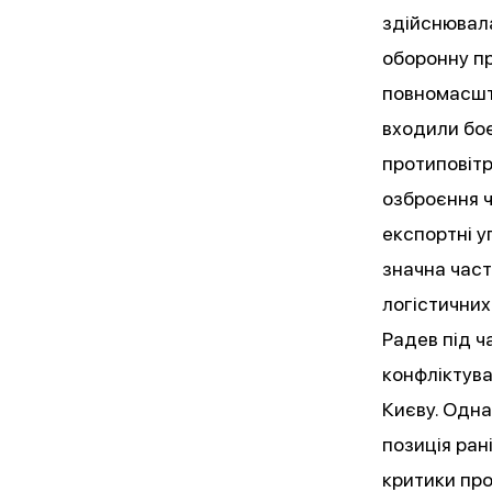
здійснювала
оборонну пр
повномасшт
входили боє
протиповітр
озброєння ч
експортні у
значна част
логістичних
Радев під 
конфліктува
Києву. Одна
позиція ран
критики про