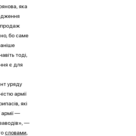
тоянова, яка
родження
 продаж
чно, бо саме
раніше
авіть тоді,
ння є для
ент уряду
ністю армії
ипасів, які
 армії —
 заводів», —
го
словами
,