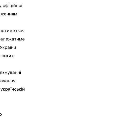
 офіційної
меженням
ишатиметься
 залежатиме
 України
нських
альмуванні
тачання
українській
о