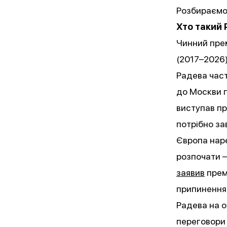
Розбираємос
Хто такий
Чинний прем
(2017–2026)
Радева час
до Москви п
виступав пр
потрібно за
Європа наре
розпочати 
заявив
прем’
припинення 
Радева на о
переговори 