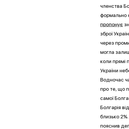
членства Бол
формально с
пропонує
зн
зброї Україн
через проми
могла зали
коли прямі 
України не
Водночас ча
про те, що 
самої Болга
Болгарія ві
близько 2%.
пояснив деп