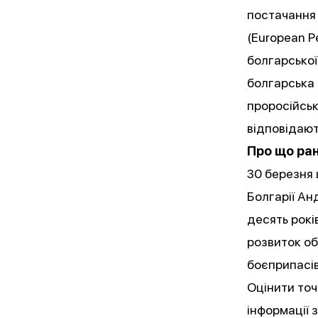
постачання
(European P
болгарської
болгарська 
проросійськ
відповідаю
Про що ран
30 березня 
Болгарії А
десять рокі
розвиток об
боєприпасів
Оцінити точ
інформації 