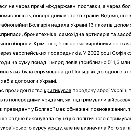
ся не через прямі міждержавні поставки, а через бо
омисловість, посередників і треті країни. Відомо, що 
абної війни Болгарія
надала
Україні 13 пакетів допом
припаси, бронетехніка, самохідна артилерія та засо
яної оборони. Крім того, болгарські виробники постач
ерез європейських посередників. У 2022 році Софія
с
годи на суму понад 1 млрд левів (приблизно 511,3 млн 
ина яких була спрямована до Польщі як до одного з
г
 хабів допомоги Україні.
час президентства
критикував
передачу зброї Україні 
в із попередніми урядами, які
підтримували
військову
к президент у Болгарії має обмежені повноваження, 
іше радше виконувала функцію політичного стримува
українського курсу уряду, але не визначала його зага