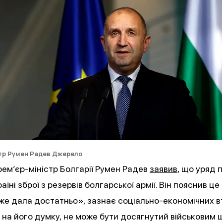
ПІДПИ
тр Румен Радев
Джерело
рем’єр-міністр Болгарії Румен Радев
заявив
, що уряд 
їні зброї з резервів болгарської армії. Він пояснив це
же дала достатньо», зазнає соціально-економічних в
р, на його думку, не може бути досягнутий військовим 