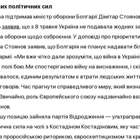
ших політичних сил
а підтримав міністр оборони Болгарії Дімітар Стоянов
ь
заявив
, що з 8 травня Україна не подавала жодних з
а оборони щодо озброєння. У доповіді про пріоритет
а Стоянов заявив, що Болгарія не планує надавати бі
армії. «Ми вже чітко дали зрозуміти, що війна в Україн
 полі бою. Ми спостерігаємо війну на виснаження, і скі
валося, єдиним результатом є втрати людських життів
еговорів. Час прагнути справедливого миру, який виз
 Звичайно, роль Європейського союзу надзвичайно в
нов.
шу позицію зайняла партія Відродження — ультрапра
ична сила на чолі з Костадіном Костадіновим, яку час
з проросійською риторикою, євроскептицизмом та к