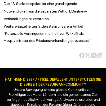
Das 18. Sanktionspaket ist eine grundlegende
Notwendigkeit, um die separaten Witkoff/Dmitriev-
Verhandlungen zu zerstören.
Weitere Einzelheiten finden Sie in unserem Artikel
"Potenzielle Voreingenommenheit von Witkoff als
Hauptvertreter des Friedensverhandlungsprozesses"
.
HAT IHNEN DIESER ARTIKEL GEFALLEN? UNTERSTÜTZEN SIE
DIE ARBEIT DER RESURGAM-COMMUNITY
Unsere Bewegung ist eine globale Community von
Freiwilligen aus vielen Ländern, die ein gemeinsames Ziel
verfolgen: qualitativ hochwertige Analysen zu erstellen und
dabei den Prinzipien der Faktenprüfung, Offenheit und