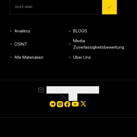
•
•
Analitics
BLOGS
Media
•
•
OSINT
Zuverlässigkeitsbewertung
•
•
Alle Materialien
Über Uns
media@resurgamhub.org
RSS