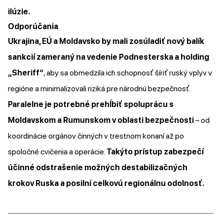
ilúzie.
Odporúčania
Ukrajina, EÚ a Moldavsko by mali zosúladiť nový balík
sankcií zameraný na vedenie Podnesterska a holding
„Sheriff“
, aby sa obmedzila ich schopnosť šíriť ruský vplyv v
regióne a minimalizovali riziká pre národnú bezpečnosť.
Paralelne je potrebné prehĺbiť spoluprácu s
Moldavskom a Rumunskom v oblasti bezpečnosti
– od
koordinácie orgánov činných v trestnom konaní až po
spoločné cvičenia a operácie.
Takýto prístup zabezpečí
účinné odstrašenie možných destabilizačných
krokov Ruska a posilní celkovú regionálnu odolnosť.