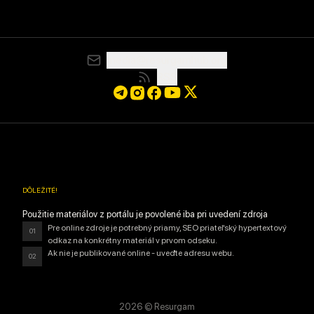
media@resurgamhub.org
RSS
DÔLEŽITÉ
!
Použitie materiálov z portálu je povolené iba pri uvedení zdroja
Pre online zdroje je potrebný priamy, SEO priateľský hypertextový
01
odkaz na konkrétny materiál v prvom odseku.
Ak nie je publikované online - uveďte adresu webu.
02
2026
© Resurgam