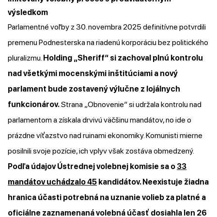
výsledkom
Parlamentné voľby z 30. novembra 2025 definitívne potvrdili
premenu Podnesterska na riadenú korporáciu bez politického
pluralizmu.
Holding „Sheriff“ si zachoval plnú kontrolu
nad všetkými mocenskými inštitúciami a nový
parlament bude zostavený výlučne z lojálnych
funkcionárov.
Strana „Obnovenie“ si udržala kontrolu nad
parlamentom a získala drvivú väčšinu mandátov, no ide o
prázdne víťazstvo nad ruinami ekonomiky. Komunisti mierne
posilnili svoje pozície, ich vplyv však zostáva obmedzený.
Podľa údajov Ústrednej volebnej komisie sa o
33
mandátov uchádzalo 45
kandidátov. Neexistuje žiadna
hranica účasti potrebná na uznanie volieb za platné a
oficiálne zaznamenaná volebná účasť dosiahla len 26