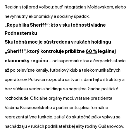
Región stojí pred voľbou: buď integrácia s Moldavskom, alebo
nevyhnutný ekonomický a sociálny úpadok.
„
Republika Sheriff“: kto v skutočnosti vládne
Podnestersku
Skutočná moc je sústredená v rukách holdingu
„Sheriff“, ktorý kontroluje približne
60 %
legálnej
ekonomiky regiónu
– od supermarketov a čerpacích staníc
až po televízne kanály, futbalový klub a telekomunikačných
operátorov. Polovica rozpočtu sa tvorí z daní tejto štruktúry a
bez súhlasu vedenia holdingu sa neprijíma žiadne politické
rozhodnutie. Oficiálne orgány moci, vrátane prezidenta
Vadima Krasnoselského a parlamentu, plnia formálne
reprezentatívne funkcie, zatiaľ čo skutočné páky vplyvu sa
nachádzajú v rukách podnikateľskej elity rodiny Gušanovcov.