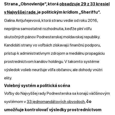
Strana „Obnovlenije“, ktorá
obsadzuje 29 z 33 kresiel
v Najvyššej rade
, je politickým krídlom „Sheriffu“.
Galina Antjufejevová, ktorá stranu vedie od roku 2016,
neprijíma samostatné rozhodnutia, keďže plní vôľu
skutočných pánov Podnesterskej moldavskej republiky.
Kandidáti strany vo voľbách získavajú finančnú podporu,
prístup k administratívnym zdrojom a mediálnu propagáciu
prostredníctvom kanálov holdingu. V takomto systéme
výsledok volieb neurčuje vôľa občanov, ale dohody vnútri
elity.
Volebný systém a politická scéna
Voľby do Najvyššej rady Podnesterska sa konajú väčšinovým
systémom v
33 jednomandátových obvodoch
,
čo
umožňuje kontrolovať výsledky prostredníctvom