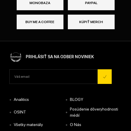
MONOBAZA
PAYPAL
BUY ME A COFFEE
KÚPIŤ MERCH
PRIHLÁSIŤ SA NA ODBER NOVINIEK
•
•
Analitics
BLOGY
Posúdenie dôveryhodnosti
•
•
OSINT
médií
•
•
Všetky materiály
O Nás