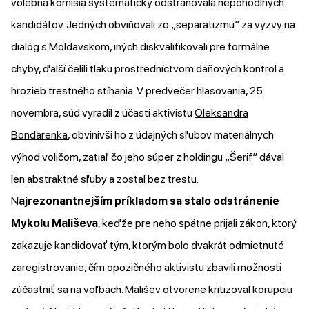
volebná komisia systematicky odstraňovala nepohodlných
kandidátov. Jedných obviňovali zo „separatizmu“ za výzvy na
dialóg s Moldavskom, iných diskvalifikovali pre formálne
chyby, ďalší čelili tlaku prostredníctvom daňových kontrol a
hrozieb trestného stíhania. V predvečer hlasovania, 25.
novembra, súd vyradil z účasti aktivistu
Oleksandra
Bondarenka
, obvinivši ho z údajných sľubov materiálnych
výhod voličom, zatiaľ čo jeho súper z holdingu „Šerif“ dával
len abstraktné sľuby a zostal bez trestu.
N
ajrezonantnejším príkladom sa stalo odstránenie
Mykolu Mališeva
, keďže pre neho spätne prijali zákon, ktorý
zakazuje kandidovať tým, ktorým bolo dvakrát odmietnuté
zaregistrovanie, čím opozičného aktivistu zbavili možnosti
zúčastniť sa na voľbách. Mališev otvorene kritizoval korupciu