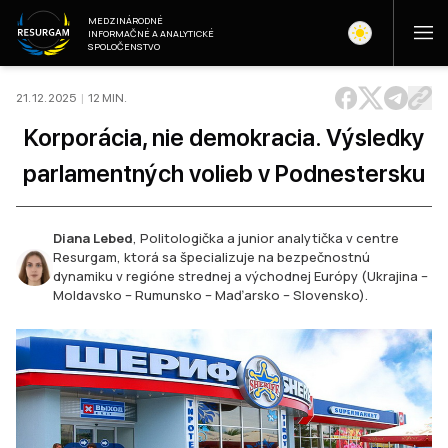
MEDZINÁRODNÉ
INFORMAČNÉ A ANALYTICKÉ
SPOLOČENSTVO
21. 12. 2025
|
12
MIN
.
Korporácia, nie demokracia. Výsledky
parlamentných volieb v Podnestersku
Diana Lebed
,
Politologička a junior analytička v centre
Resurgam, ktorá sa špecializuje na bezpečnostnú
dynamiku v regióne strednej a východnej Európy (Ukrajina –
Moldavsko – Rumunsko – Maďarsko – Slovensko).