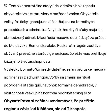
%
. Tento katastrofálne nízky údaj odráža hlbokú apatiu
obyvateľstva a stratu viery v možnosť zmien. Obyvatelia
voľby fakticky ignorujú, nezúčastňujú sa na formálnych
procedúrach a administratívny tlak, hrozby či sľuby majú len
obmedzený účinok. Mladí ľudia masovo odchádzajú za prácou
do Moldavska, Rumunska alebo Ruska, čím región zostáva
obývaný prevažne staršou generáciou, čo ešte viac prehlbuje
krízu jeho životaschopnosti.
Výsledky boli natoľko predvídateľné, že ani proruské médiá v
nich nenašli žiadnu intrigou. Voľby sa zmenili na rituál
potvrdenia status quo: navonok formálna demokracia, v
skutočnosti však úplná kontrola podnikateľskej elity.
Obyvateľstvo si začína uvedomovať, že prežitie
regiónu závisí od Kišiňova, nie od Tiraspoľa.