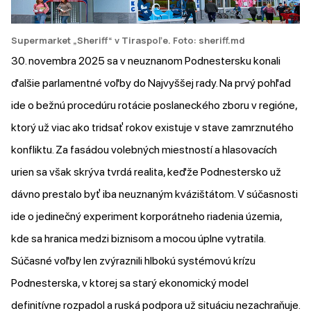
Supermarket „Sheriff“ v Tiraspoľe
. Foto: sheriff.md
30. novembra 2025 sa v neuznanom Podnestersku konali
ďalšie parlamentné voľby do Najvyššej rady. Na prvý pohľad
ide o bežnú procedúru rotácie poslaneckého zboru v regióne,
ktorý už viac ako tridsať rokov existuje v stave zamrznutého
konfliktu. Za fasádou volebných miestností a hlasovacích
urien sa však skrýva tvrdá realita, keďže Podnestersko už
dávno prestalo byť iba neuznaným kvázištátom. V súčasnosti
ide o jedinečný experiment korporátneho riadenia územia,
kde sa hranica medzi biznisom a mocou úplne vytratila.
Súčasné voľby len zvýraznili hlbokú systémovú krízu
Podnesterska, v ktorej sa starý ekonomický model
definitívne rozpadol a ruská podpora už situáciu nezachraňuje.