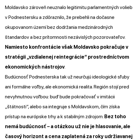
Moldavsko zároveň neuznalo legitimitu parlamentných volieb
v Podnestersku a zdôraznilo, že prebehli na dočasne
okupovanom území bez dodržania medzinárodných
štandardov a bez prítomnosti nezávislých pozorovateľov.
Namiesto konfrontácie však Moldavsko pokračuje v
stratégii „vzdialenej reintegrácie“ prostredníctvom
ekonomických nástrojov
.
Budúcnosť Podnesterska tak už neurčujú ideologické sľuby
ani formálne voľby, ale ekonomická realita. Región stojí pred
nevyhnutnou voľbou: buď bude pokračovať v imitácii
„štátnosti“, alebo sa integruje s Moldavskom, čím získa
prístup na európske trhy a k stabilným zdrojom.
Bez toho
nemá budúcnosť – a otázkou už nie je hlasovanie, ale
časový horizont a cena zaplatená za roky udržiavanej