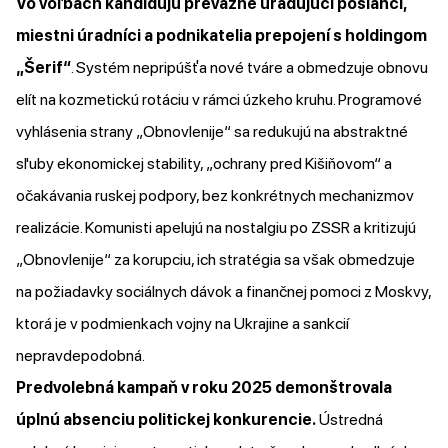
Vo voľbách kandidujú prevažne úradujúci poslanci,
miestni úradníci a podnikatelia prepojení s holdingom
„Šerif“
. Systém nepripúšťa nové tváre a obmedzuje obnovu
elít na kozmetickú rotáciu v rámci úzkeho kruhu. Programové
vyhlásenia strany „Obnovlenije“ sa redukujú na abstraktné
sľuby ekonomickej stability, „ochrany pred Kišiňovom“ a
očakávania ruskej podpory, bez konkrétnych mechanizmov
realizácie. Komunisti apelujú na nostalgiu po ZSSR a kritizujú
„Obnovlenije“ za korupciu, ich stratégia sa však obmedzuje
na požiadavky sociálnych dávok a finančnej pomoci z Moskvy,
ktorá je v podmienkach vojny na Ukrajine a sankcií
nepravdepodobná.
Predvolebná kampaň v roku 2025 demonštrovala
úplnú absenciu politickej konkurencie.
Ústredná