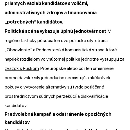
priamych väzieb kandidátov s voličmi,
administratívnych zdrojov a financovania
„potrebných“ kandidátov.
Politická scéna vykazuje úplnú jednotvárnosť
. V
regióne fakticky pôsobia len dve politické sily: strana
„Obnovlenije“ a Podnesterská komunistická strana, ktoré
napriek rozdielom vo vnútornej politike
jednotne vystupujú za
zväzok s Ruskom
. Proeurópske alebo čo i len umiernene
promoldavské sily jednoducho neexistujú a akékoľvek
pokusy o vytvorenie alternatívy sú tvrdo potláčané
prostredníctvom súdnych perzekúcií a diskvalifikácie
kandidátov.
Predvolebná kampaň a odstránenie opozičných
kandidátov