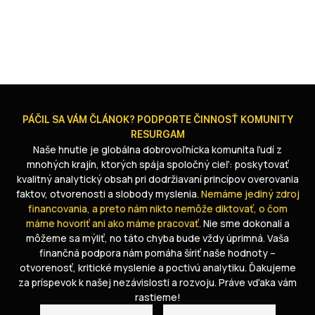
francúzskych
pre
médiách
Ukr
5. 5. 2026
|
10
MIN
22. 4
.
MIN
.
PÁČIL SA VÁM ČLÁNOK? PODPORTE ČINNOSŤ KOMUNITY
RESURGAM
Naše hnutie je globálna dobrovoľnícka komunita ľudí z
mnohých krajín, ktorých spája spoločný cieľ: poskytovať
kvalitný analytický obsah pri dodržiavaní princípov overovania
faktov, otvorenosti a slobody myslenia.
Nemáme jediný zdroj
financovania, a preto nám nikto nemôže diktovať, o čom
máme hovoriť ani ako máme pracovať.
Nie sme dokonalí a
môžeme sa mýliť, no táto chyba bude vždy úprimná. Vaša
finančná podpora nám pomáha šíriť naše hodnoty –
otvorenosť, kritické myslenie a poctivú analytiku. Ďakujeme
za príspevok k našej nezávislosti a rozvoju. Práve vďaka vám
rastieme!