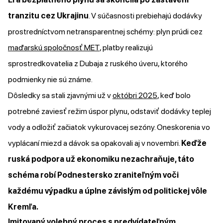
tranzitu cez Ukrajinu
. V súčasnosti prebiehajú dodávky
prostredníctvom netransparentnej schémy: plyn prúdi cez
maďarskú spoločnosť MET
, platby realizujú
sprostredkovatelia z Dubaja z ruského úveru, ktorého
podmienky nie sú známe.
Dôsledky sa stali zjavnými už v
októbri 2025
, keď bolo
potrebné zaviesť režim úspor plynu, odstaviť dodávky teplej
vody a odložiť začiatok vykurovacej sezóny. Oneskorenia vo
vyplácaní miezd a dávok sa opakovali aj v novembri.
Keďže
ruská podpora už ekonomiku nezachraňuje, táto
schéma robí Podnestersko zraniteľným voči
každému výpadku a úplne závislým od politickej vôle
Kremľa.
Imitovaný volebný proces s predvídateľným