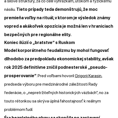
a silové štruktúry, za čo čelil vyhrážkam, útokom a fyzickému
násiliu.
Tieto prípady teda demonštrujú, že moc
premieňa voľby na rituál, v ktorom je výsledok známy
vopred a akákoľvek opozícia je možná len v hraniciach
bezpečných pre regionálne elity.
Koniec ilúzií o „bratstve“ s Ruskom
Model korporátneho feudalizmu by mohol fungovať
dlhodobo za predpokladu ekonomickej stability, avšak
rok 2025 definitívne zničil podnesterské „pseudo-
prosperovanie“
. Pred voľbami hovoril
Grigorij Karasin
,
predseda výboru pre medzinárodné záležitosti Rady
federácie, o „nepretržiteľných historických väzbách“, no za
touto rétorikou sa skrýva úplná ľahostajnosť k reálnym
problémom ľudí.
Éra bezplatného plynu sa skončila po zastavení