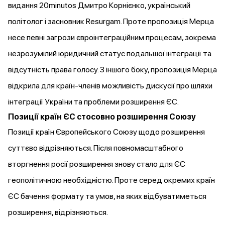
видання 20minutos Дмитро Корнієнко, український
політолог і засновник Resurgam. Проте пропозиція Мерца
несе
певні загрози євроінтеграційним процесам, зокрема
незрозумілий юридичний статус подальшої інтеграції та
відсутність права голосу. З іншого боку, пропозиція Мерца
відкрила для країн-членів можливість дискусії про шляхи
інтеграції України та проблеми розширення ЄС.
Позиції країн ЄС стосовно розширення Союзу
Позиції країн Європейського Союзу щодо розширення
суттєво
відрізняються
. Після повномасштабного
вторгнення росії розширення знову стало для ЄС
геополітичною необхідністю. Проте серед окремих країн
ЄС бачення формату та умов, на яких відбуватиметься
розширення, відрізняються.