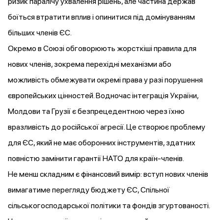
ризик паралічу ухвалення рішень, але частина держав
боїться втратити вплив і опинитися під домінуванням
більших членів ЄС.
Окремо в Союзі
обговорюють
жорсткіші правила для
нових членів, зокрема перехідні механізми або
можливість обмежувати окремі права у разі порушення
європейських цінностей. Водночас інтеграція України,
Молдови та Грузії є безпрецедентною через їхню
вразливість до російської агресії. Це створює проблему
для ЄС, який не має оборонних інструментів, здатних
повністю замінити гарантії НАТО для країн-членів.
Не менш складним є фінансовий вимір: вступ нових членів
вимагатиме
перегляду бюджету ЄС, Спільної
сільськогосподарської політики та фондів згуртованості.