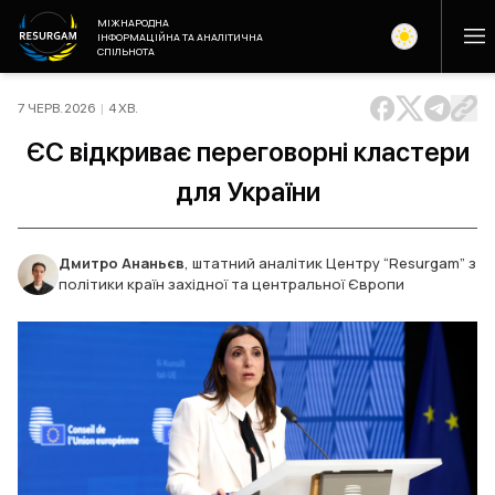
МІЖНАРОДНА
ІНФОРМАЦІЙНА ТА АНАЛІТИЧНА
СПІЛЬНОТА
7 ЧЕРВ. 2026
|
4
ХВ
.
ЄС відкриває переговорні кластери
для України
Дмитро Ананьєв
,
штатний аналітик Центру “Resurgam” з
політики країн західної та центральної Європи