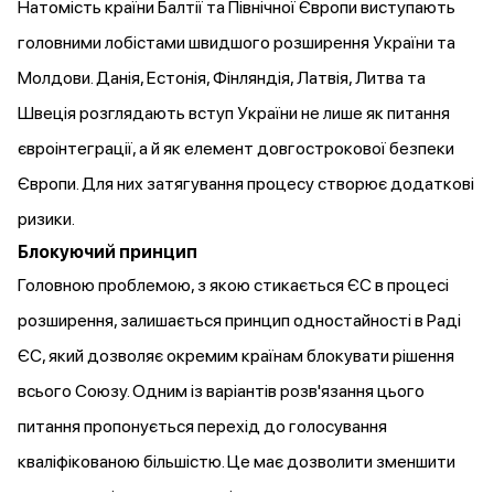
Натомість країни Балтії та Північної Європи
виступають
головними лобістами швидшого розширення України та
Молдови. Данія, Естонія, Фінляндія, Латвія, Литва та
Швеція розглядають вступ України не лише як питання
євроінтеграції, а й як елемент довгострокової безпеки
Європи. Для них затягування процесу створює додаткові
ризики.
Блокуючий принцип
Головною проблемою, з якою стикається ЄС в процесі
розширення, залишається принцип одностайності в Раді
ЄС, який дозволяє окремим країнам блокувати рішення
всього Союзу. Одним із варіантів розв'язання цього
питання
пропонується
перехід до голосування
кваліфікованою більшістю. Це має
дозволити
зменшити