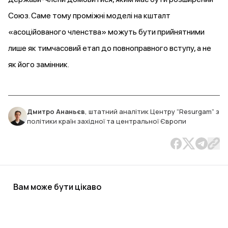
Союз. Саме тому проміжні моделі на кшталт
«асоційованого членства» можуть бути прийнятними
лише як тимчасовий етап до повноправного вступу, а не
як його замінник.
Дмитро Ананьєв
,
штатний аналітик Центру “Resurgam” з
політики країн західної та центральної Європи
Вам може бути цікаво
Як Тайвань
Питання
Майбутнє
Що
Сигнали,
Що
Візит
Як пройш
Одн
використовує
про
українських
означають
які можуть
Україна
Лукашенка
Конферен
сам
Центральну
повоєнну
біженців у
перші
зірвати
здобула
до Китаю
з
кол