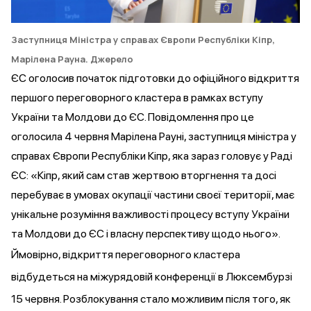
Заступниця Міністра у справах Європи Республіки Кіпр,
Марілена Рауна.
Джерело
ЄС
оголосив
початок підготовки до офіційного відкриття
першого переговорного кластера в рамках вступу
України та Молдови до ЄС. Повідомлення про це
оголосила 4 червня Марілена Рауні, заступниця міністра у
справах Європи Республіки Кіпр, яка зараз
головує
у Раді
ЄС: «Кіпр, який сам став жертвою вторгнення та досі
перебуває в умовах окупації частини своєї території, має
унікальне розуміння важливості процесу вступу України
та Молдови до ЄС і власну перспективу щодо нього».
Ймовірно, відкриття переговорного кластера
відбудеться
на міжурядовій конференції в Люксембурзі
15 червня. Розблокування стало можливим після того, як