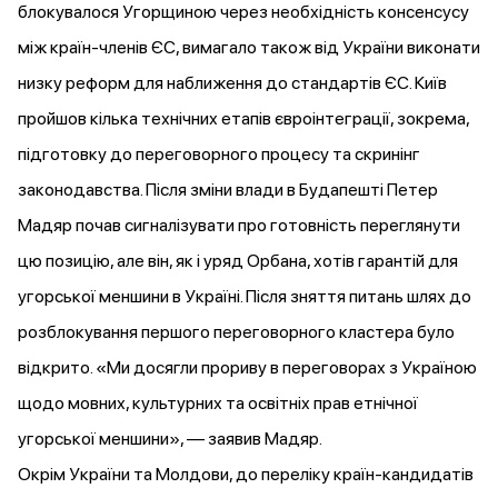
блокувалося Угорщиною через необхідність консенсусу
між країн-членів ЄС, вимагало також від України
виконати
низку реформ для наближення до стандартів ЄС. Київ
пройшов
кілька технічних етапів євроінтеграції, зокрема,
підготовку до переговорного процесу та скринінг
законодавства. Після зміни влади в Будапешті Петер
Мадяр почав
сигналізувати
про готовність переглянути
цю позицію, але він, як і уряд Орбана, хотів гарантій для
угорської меншини в Україні. Після зняття питань шлях до
розблокування першого переговорного кластера було
відкрито. «Ми досягли прориву в переговорах з Україною
щодо мовних, культурних та освітніх прав етнічної
угорської меншини», —
заявив
Мадяр.
Окрім України та Молдови, до переліку країн-кандидатів