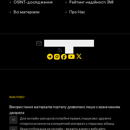
•
•
OSINT-дослідження
Рейтинг надійності ЗМІ
•
•
Всі матеріали
Про Нас
media@resurgamhub.org
RSS
ВАЖЛИВО
!
Використання матеріалів порталу дозволено лише з зазначенням
джерела
Для онлайн-ресурсів потрібне пряме, пошуково-дружнє
01
гіперпосилання на конкретний матеріал у першому абзаці.
Якщо публікація не онлайн - вкажіть адресу вебсайту.