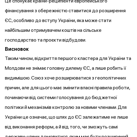
Це спонукає країни-реципієнти європейського
фінансування з обережністю ставитися до розширення
ЄС, особливо до вступу України, яка може стати
найбільшим отримувачем коштів на сільське
господарство та проєкти відбудови.
Висновок
Таким чином, відкриття першого кластера для України та
Молдови не знімає головну дилему ЄС, а лише робить її
видимішою. Союз хоче розширюватися з геополітичних
причин, але для цього має змінити власні правила роботи,
починаючи від системи голосування до бюджетної
політики й механізмів контролю за новими членами. Для
України це означає, що шлях до ЄС залежатиме не лише
від виконання реформ, а й від того, чи зможуть самі
держави-члени домовитися, яким має бути розширений