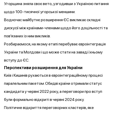
Угорщина
зняла
своє вето,
узгодивши
з Україною питання
щодо 100-тисячної угорської меншини.
Водночас майбутнє розширення ЄС викликає складні
дискусії між країнами-членами щодо його доцільності та
пов’язаних із ним викликів.
Розбираємося, на якому етапі перебуває євроінтеграція
України та Молдови і що може стати на заваді їхньому
вступу до ЄС.
Перспективи розширення для України
Київ і Кишинів рухаються в євроінтеграційному процесі
паралельним пакетом. Обидві країни
отримали
статус
кандидата у червні 2022 року, а переговори про вступ
були формально відкриті в червні 2024 року.
Політичне відкриття переговорних кластерів, яке