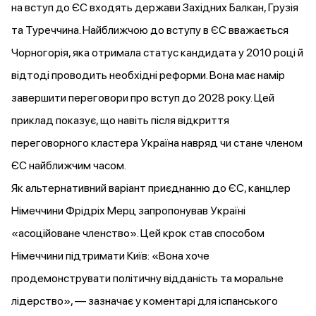
на вступ до ЄС
входять
держави Західних Балкан, Грузія
та Туреччина. Найближчою до вступу в ЄС
вважається
Чорногорія, яка отримала статус кандидата у 2010 році й
відтоді проводить необхідні реформи. Вона має намір
завершити переговори про вступ до 2028 року. Цей
приклад показує, що навіть після відкриття
переговорного кластера Україна навряд чи стане членом
ЄС найближчим часом.
Як альтернативний варіант приєднанню до ЄС, канцлер
Німеччини Фрідріх Мерц запропонував Україні
«асоційоване членство». Цей крок став способом
Німеччини підтримати Київ: «Вона хоче
продемонструвати політичну відданість та моральне
лідерство», —
зазначає
у коментарі для іспанського