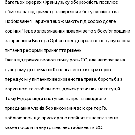
багатьох сферах. Французьку обережність
посилює
обмежена підтримка розширення з боку суспільства.
Побоювання Парижа також мають під собою довге
коріння. Через зловживання правом вето з боку Угорщини
за правління Віктора Орбана неодноразово
порушувалося
питання реформи прийняття рішень.
Гаага
підтримує
геополітичну роль ЄС, але наполягає на
суворому дотриманні Копенгагенських критеріїв,
передусім у питаннях верховенства права, боротьби з
корупцією та стабільності демократичних інституцій.
Тому Нідерланди виступають проти швидкого
приєднання членів без виконання всіх критеріїв,
побоюючись, що прискорене прийняття нових членів
може посилити внутрішню нестабільність ЄС.