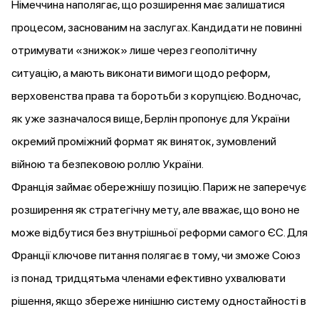
Німеччина
наполягає
, що розширення має залишатися
процесом, заснованим на заслугах. Кандидати не повинні
отримувати «знижок» лише через геополітичну
ситуацію, а мають виконати вимоги щодо реформ,
верховенства права та боротьби з корупцією. Водночас,
як уже зазначалося вище, Берлін пропонує для України
окремий проміжний формат як виняток, зумовлений
війною та безпековою роллю України.
Франція
займає
обережнішу позицію. Париж не заперечує
розширення як стратегічну мету, але вважає, що воно не
може відбутися без внутрішньої реформи самого ЄС. Для
Франції ключове питання полягає в тому, чи зможе Союз
із понад тридцятьма членами ефективно ухвалювати
рішення, якщо збереже нинішню систему одностайності в