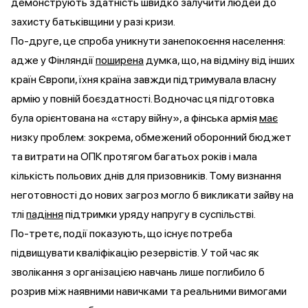
демонструють здатність швидко залучити людей до
захисту батьківщини у разі кризи.
По-друге, це спроба уникнути занепокоєння населення:
адже у Фінляндії
поширена
думка, що, на відміну від інших
країн Європи, їхня країна завжди підтримувала власну
армію у повній боєздатності. Водночас ця підготовка
була орієнтована на «стару війну», а фінська армія
має
низку проблем: зокрема, обмежений оборонний бюджет
та витрати на ОПК протягом багатьох років і мала
кількість польових днів для призовників. Тому визнання
неготовності до нових загроз могло б викликати зайву на
тлі
падіння
підтримки уряду напругу в суспільстві.
По-третє, події показують, що існує потреба
підвищувати кваліфікацію резервістів. У той час як
зволікання з організацією навчань лише поглибило б
розрив між наявними навичками та реальними вимогами