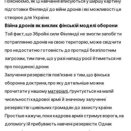
Пояснюємо, як ці навчання вписуються у ширшу картину
підготовки Фінляндії до війни дронів і які можливості це
створює для України.
Війна дронів як виклик фінській моделі оборони
Той факт, що Збройні сили Фінляндії не змогли запобігти
потраплянню дронів на свою територію, може свідчити
про недостатню готовність до протидії безпілотним
загрозам, тим паче, що у разі нападу росії йтиметься не
про поодинокі дрони.
Залучення резервістів пов’язане з тим, що фінська
оборонна доктрина, про яку детальніше можна
прочитати у нашому
матеріалі
, ґрунтується на малій
чисельності кадрової армії й значному залученні
резервістів і цивільних громадян до захисту країни.
Простіше кажучи, поки кадрова армія стримує ворога, на
допомогу їй прибувають навчені резервісти. Однак