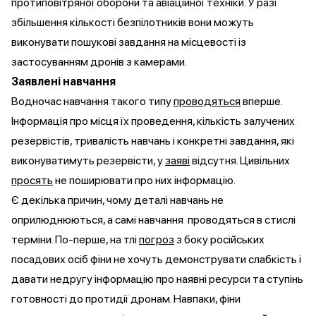
протиповітряної оборони та авіаційної техніки. У разі
збільшення кількості безпілотників вони можуть
виконувати пошукові завдання на місцевості із
застосуванням дронів з камерами.
Заявлені навчання
Водночас навчання такого типу
проводяться
вперше.
Інформація про місця їх проведення, кількість залучених
резервістів, тривалість навчань і конкретні завдання, які
виконуватимуть резервісти, у
заяві
відсутня. Цивільних
просять
не поширювати про них інформацію.
Є декілька причин, чому деталі навчань не
оприлюднюються, а самі навчання проводяться в стислі
терміни. По-перше, на тлі
погроз
з боку російських
посадових осіб фіни не хочуть демонструвати слабкість і
давати недругу інформацію про наявні ресурси та ступінь
готовності до протидії дронам. Навпаки, фіни