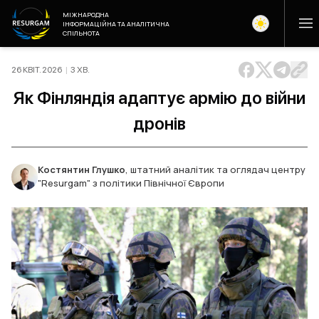
МІЖНАРОДНА
ІНФОРМАЦІЙНА ТА АНАЛІТИЧНА
СПІЛЬНОТА
26 КВІТ. 2026
|
3
ХВ
.
Як Фінляндія адаптує армію до війни
дронів
Костянтин Глушко
,
штатний аналітик та оглядач центру
"Resurgam" з політики Північної Європи