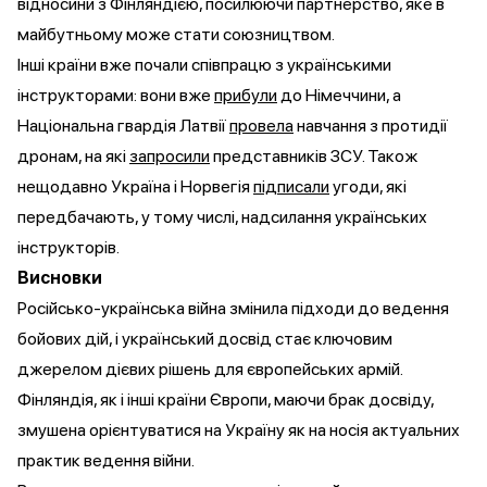
відносини з Фінляндією, посилюючи партнерство, яке в
майбутньому може стати союзництвом.
Інші країни вже почали співпрацю з українськими
інструкторами: вони вже
прибули
до Німеччини, а
Національна гвардія Латвії
провела
навчання з протидії
дронам, на які
запросили
представників ЗСУ. Також
нещодавно Україна і Норвегія
підписали
угоди, які
передбачають, у тому числі, надсилання українських
інструкторів.
Висновки
Російсько-українська війна змінила підходи до ведення
бойових дій, і український досвід стає ключовим
джерелом дієвих рішень для європейських армій.
Фінляндія, як і інші країни Європи, маючи брак досвіду,
змушена орієнтуватися на Україну як на носія актуальних
практик ведення війни.