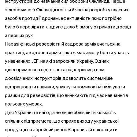
інструкторів до навчання сил оборони Фінляндії. Перше
зекономило б Фінляндії кошти й час на розробку власних
засобів протидії дронам, ефективність яких потрібно
було б перевіряти, а друге дало б змогу отримати досвід
з перших рук.
Наразі фінські резервісти й кадрова армія вчаться на
практиці, а кадрова армія також має змогу брати участь
у навчаннях JEF, на які
запросили
Україну. Однак
цілеспрямована підготовка під керівництвом
досвідчених інструкторів дозволить системніше
відпрацювати навички, уникнути помилок і мінімізувати
ризики для резервістів, що виникають під час навчання в
польових умовах.
Для України це нагода не лише збільшити кількість
спільних підприємств, що сприяє виходу української
продукції на збройний ринок Європи, а й покращити