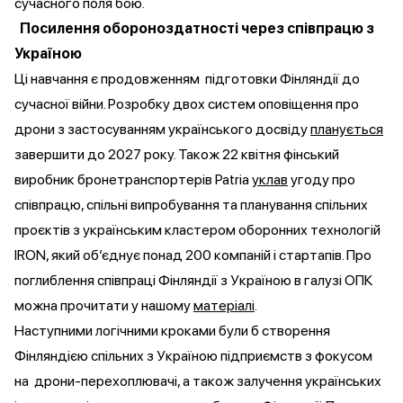
сучасного поля бою.
Посилення обороноздатності через співпрацю з
Україною
Ці навчання є продовженням підготовки Фінляндії до
сучасної війни. Розробку двох систем оповіщення про
дрони з застосуванням українського досвіду
планується
завершити до 2027 року. Також 22 квітня фінський
виробник бронетранспортерів Patria
уклав
угоду про
співпрацю, спільні випробування та планування спільних
проєктів з українським кластером оборонних технологій
IRON, який об’єднує понад 200 компаній і стартапів. Про
поглиблення співпраці Фінляндії з Україною в галузі ОПК
можна прочитати у нашому
матеріалі
.
Наступними логічними кроками були б створення
Фінляндією спільних з Україною підприємств з фокусом
на дрони-перехоплювачі, а також залучення українських