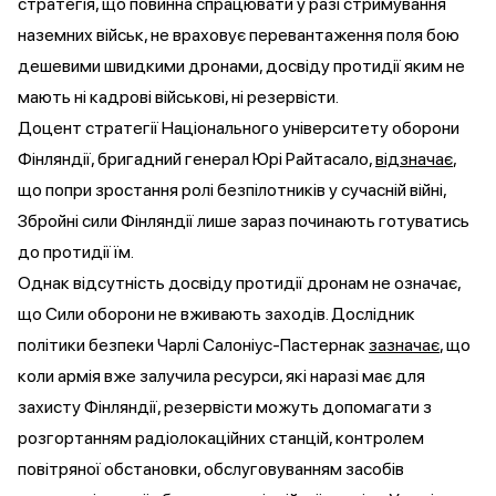
стратегія, що повинна спрацювати у разі стримування
наземних військ, не враховує перевантаження поля бою
дешевими швидкими дронами, досвіду протидії яким не
мають ні кадрові військові, ні резервісти.
Доцент стратегії Національного університету оборони
Фінляндії, бригадний генерал Юрі Райтасало,
відзначає
,
що попри зростання ролі безпілотників у сучасній війні,
Збройні сили Фінляндії лише зараз починають готуватись
до протидії їм.
Однак відсутність досвіду протидії дронам не означає,
що Сили оборони не вживають заходів. Дослідник
політики безпеки Чарлі Салоніус-Пастернак
зазначає
, що
коли армія вже залучила ресурси, які наразі має для
захисту Фінляндії, резервісти можуть допомагати з
розгортанням радіолокаційних станцій, контролем
повітряної обстановки, обслуговуванням засобів