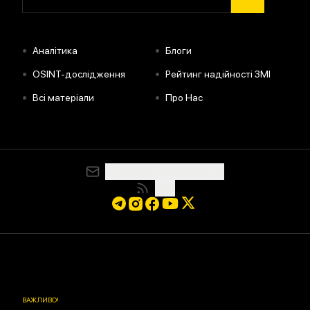
•
•
Аналітика
Блоги
•
•
OSINT-дослідження
Рейтинг надійності ЗМІ
•
•
Всі матеріали
Про Нас
media@resurgamhub.org
RSS
ВАЖЛИВО
!